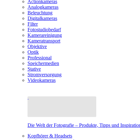
Actionkameras
Analogkameras
Beleuchtung
Digitalkameras
Filter
Fotostudiobedarf
Kamerareinigung
Kameratransport
Objektive
Optik
Professional
Speichermedien
Stative
Stromversorgung
Videokameras
Die Welt der Fotografie – Produkte, Tipps und Inspiratio
Kopfhörer & Headsets