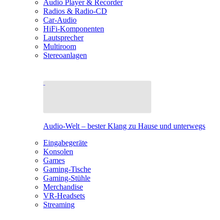
Audio Player & Recorder
Radios & Radio-CD
Car-Audio
HiFi-Komponenten
Lautsprecher
Multiroom
Stereoanlagen
Audio-Welt – bester Klang zu Hause und unterwegs
Eingabegeräte
Konsolen
Games
Gaming-Tische
Gaming-Stühle
Merchandise
VR-Headsets
Streaming