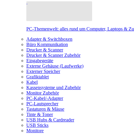
PC-Themenwelt: alles rund um Computer, Laptops & Z
Adapter & Switchboxen
Büro Kommunikation
Drucker & Scanner
Drucker & Scanner Zubehör
Eingabegeräte
Externe Gehäuse (Laufwerke)
Externer Speicher
Grafiktablet
Kabel
Kassensysteme und Zubehör
Monitor Zubehör
PC-Kabel/-Adapter
PC-Lautsprecher
Tastaturen & Mäuse
Tinte & Toner
USB Hubs & Cardreader
USB Sticks
Monitore