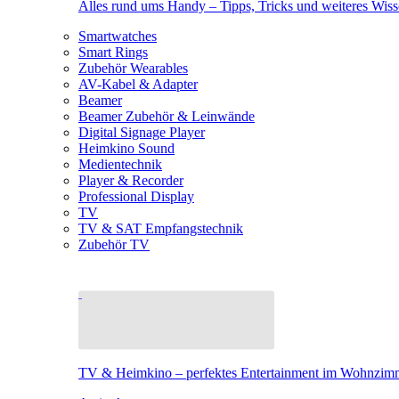
Alles rund ums Handy – Tipps, Tricks und weiteres Wis
Smartwatches
Smart Rings
Zubehör Wearables
AV-Kabel & Adapter
Beamer
Beamer Zubehör & Leinwände
Digital Signage Player
Heimkino Sound
Medientechnik
Player & Recorder
Professional Display
TV
TV & SAT Empfangstechnik
Zubehör TV
TV & Heimkino – perfektes Entertainment im Wohnzim