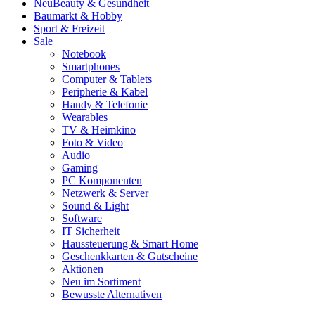
Neu
Beauty & Gesundheit
Baumarkt & Hobby
Sport & Freizeit
Sale
Notebook
Smartphones
Computer & Tablets
Peripherie & Kabel
Handy & Telefonie
Wearables
TV & Heimkino
Foto & Video
Audio
Gaming
PC Komponenten
Netzwerk & Server
Sound & Light
Software
IT Sicherheit
Haussteuerung & Smart Home
Geschenkkarten & Gutscheine
Aktionen
Neu im Sortiment
Bewusste Alternativen