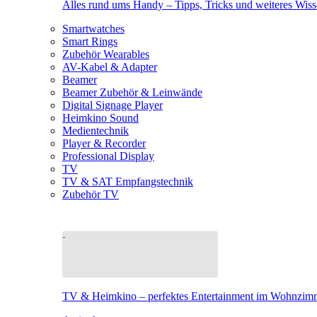
Alles rund ums Handy – Tipps, Tricks und weiteres Wis
Smartwatches
Smart Rings
Zubehör Wearables
AV-Kabel & Adapter
Beamer
Beamer Zubehör & Leinwände
Digital Signage Player
Heimkino Sound
Medientechnik
Player & Recorder
Professional Display
TV
TV & SAT Empfangstechnik
Zubehör TV
TV & Heimkino – perfektes Entertainment im Wohnzim