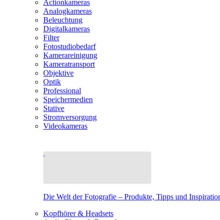
Actionkameras
Analogkameras
Beleuchtung
Digitalkameras
Filter
Fotostudiobedarf
Kamerareinigung
Kameratransport
Objektive
Optik
Professional
Speichermedien
Stative
Stromversorgung
Videokameras
Die Welt der Fotografie – Produkte, Tipps und Inspiratio
Kopfhörer & Headsets