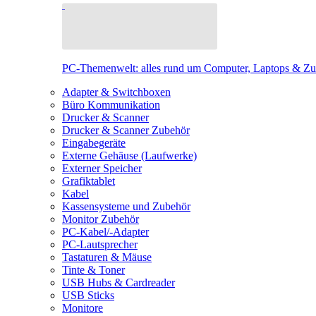
PC-Themenwelt: alles rund um Computer, Laptops & Z
Adapter & Switchboxen
Büro Kommunikation
Drucker & Scanner
Drucker & Scanner Zubehör
Eingabegeräte
Externe Gehäuse (Laufwerke)
Externer Speicher
Grafiktablet
Kabel
Kassensysteme und Zubehör
Monitor Zubehör
PC-Kabel/-Adapter
PC-Lautsprecher
Tastaturen & Mäuse
Tinte & Toner
USB Hubs & Cardreader
USB Sticks
Monitore