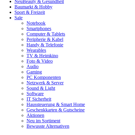
Neu
Beauty & Gesundheit
Baumarkt & Hobby
Sport & Freizeit
Sale
Notebook
Smartphones
Computer & Tablets
Peripherie & Kabel
Handy & Telefonie
Wearables
TV & Heimkino
Foto & Video
Audio
Gaming
PC Komponenten
Netzwerk & Server
Sound & Light
Software
IT Sicherheit
Haussteuerung & Smart Home
Geschenkkarten & Gutscheine
Aktionen
Neu im Sortiment
Bewusste Alternativen