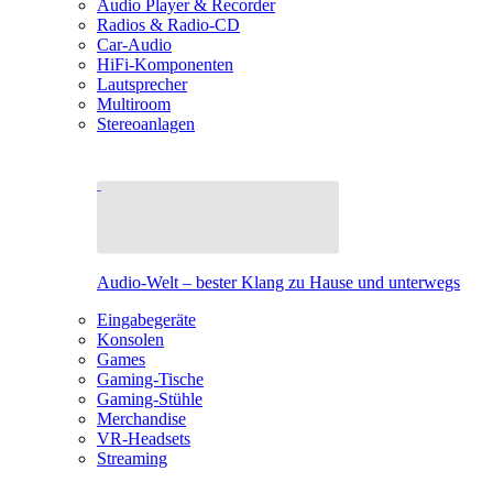
Audio Player & Recorder
Radios & Radio-CD
Car-Audio
HiFi-Komponenten
Lautsprecher
Multiroom
Stereoanlagen
Audio-Welt – bester Klang zu Hause und unterwegs
Eingabegeräte
Konsolen
Games
Gaming-Tische
Gaming-Stühle
Merchandise
VR-Headsets
Streaming