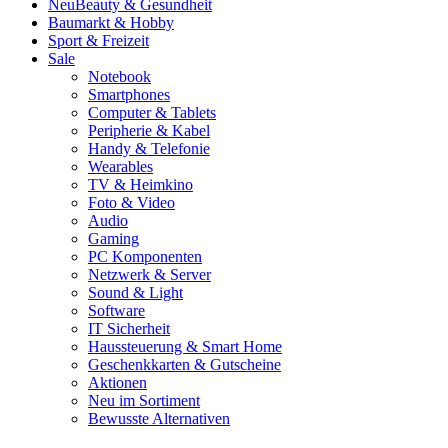
Neu
Beauty & Gesundheit
Baumarkt & Hobby
Sport & Freizeit
Sale
Notebook
Smartphones
Computer & Tablets
Peripherie & Kabel
Handy & Telefonie
Wearables
TV & Heimkino
Foto & Video
Audio
Gaming
PC Komponenten
Netzwerk & Server
Sound & Light
Software
IT Sicherheit
Haussteuerung & Smart Home
Geschenkkarten & Gutscheine
Aktionen
Neu im Sortiment
Bewusste Alternativen