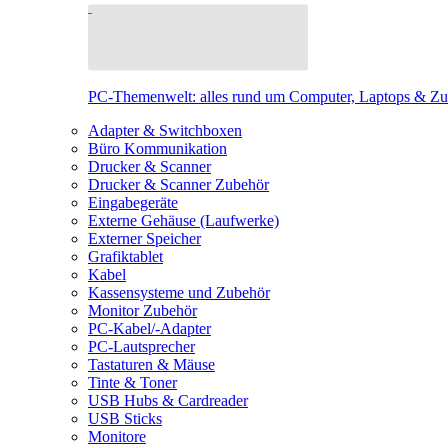
PC-Themenwelt: alles rund um Computer, Laptops & Z
Adapter & Switchboxen
Büro Kommunikation
Drucker & Scanner
Drucker & Scanner Zubehör
Eingabegeräte
Externe Gehäuse (Laufwerke)
Externer Speicher
Grafiktablet
Kabel
Kassensysteme und Zubehör
Monitor Zubehör
PC-Kabel/-Adapter
PC-Lautsprecher
Tastaturen & Mäuse
Tinte & Toner
USB Hubs & Cardreader
USB Sticks
Monitore