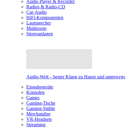
Audio Player & Recorder
Radios & Radio-CD
Car-Audio
HiFi-Komponenten
Lautsprecher
Multiroom
Stereoanlagen
Audio-Welt – bester Klang zu Hause und unterwegs
Eingabegeräte
Konsolen
Games
Gaming-Tische
Gaming-Stühle
Merchandise
VR-Headsets
Streaming