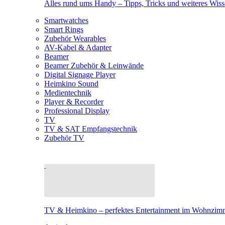
Alles rund ums Handy – Tipps, Tricks und weiteres Wis
Smartwatches
Smart Rings
Zubehör Wearables
AV-Kabel & Adapter
Beamer
Beamer Zubehör & Leinwände
Digital Signage Player
Heimkino Sound
Medientechnik
Player & Recorder
Professional Display
TV
TV & SAT Empfangstechnik
Zubehör TV
TV & Heimkino – perfektes Entertainment im Wohnzim