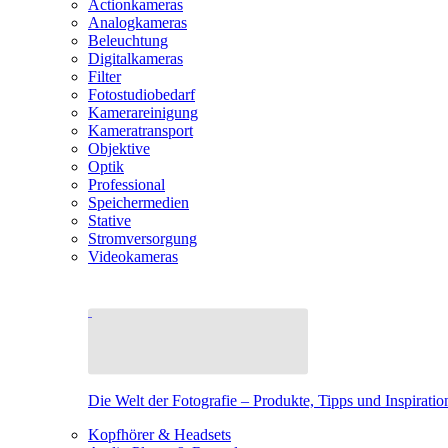
Actionkameras
Analogkameras
Beleuchtung
Digitalkameras
Filter
Fotostudiobedarf
Kamerareinigung
Kameratransport
Objektive
Optik
Professional
Speichermedien
Stative
Stromversorgung
Videokameras
Die Welt der Fotografie – Produkte, Tipps und Inspiratio
Kopfhörer & Headsets