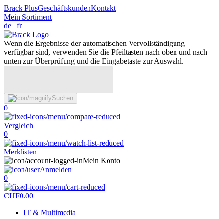
Brack Plus
Geschäftskunden
Kontakt
Mein Sortiment
de
|
fr
Wenn die Ergebnisse der automatischen Vervollständigung
verfügbar sind, verwenden Sie die Pfeiltasten nach oben und nach
unten zur Überprüfung und die Eingabetaste zur Auswahl.
Suchen
0
Vergleich
0
Merklisten
Mein Konto
Anmelden
0
CHF
0.00
IT & Multimedia