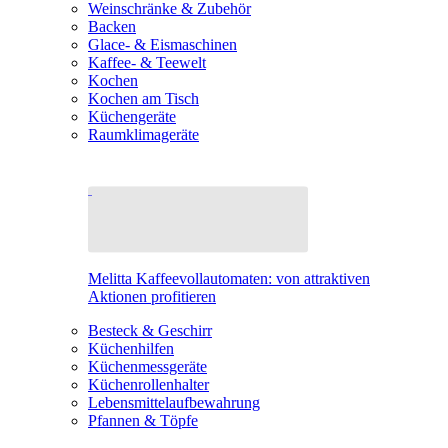
Weinschränke & Zubehör
Backen
Glace- & Eismaschinen
Kaffee- & Teewelt
Kochen
Kochen am Tisch
Küchengeräte
Raumklimageräte
Melitta Kaffeevollautomaten: von attraktiven
Aktionen profitieren
Besteck & Geschirr
Küchenhilfen
Küchenmessgeräte
Küchenrollenhalter
Lebensmittelaufbewahrung
Pfannen & Töpfe