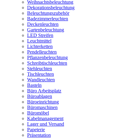
Weihnachtsbeleuchtung
Dekorationsbeleuchtung
Beleuchtungszubehör
Badezimmerleuchten
Deckenleuchten
Gartenbeleuchtung
LED Streifen
Leuchtmittel
Lichterketten
Pendelleuchten
Pflanzenbeleuchtung
Schreibtischleuchten
Stehleuchten
Tischleuchten
Wandleuchten
Basteln
Büro Arbeitsplatz
Büroablagen
Büroeinrichtung
Büromaschinen
Büromöbel
Kabelmanagement
Lager und Versand
Papeterie
Präsentation