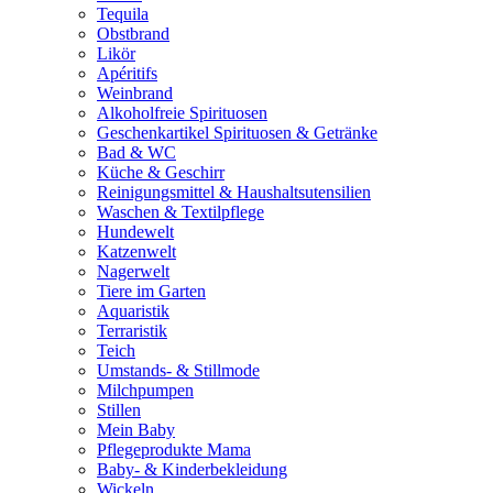
Tequila
Obstbrand
Likör
Apéritifs
Weinbrand
Alkoholfreie Spirituosen
Geschenkartikel Spirituosen & Getränke
Bad & WC
Küche & Geschirr
Reinigungsmittel & Haushaltsutensilien
Waschen & Textilpflege
Hundewelt
Katzenwelt
Nagerwelt
Tiere im Garten
Aquaristik
Terraristik
Teich
Umstands- & Stillmode
Milchpumpen
Stillen
Mein Baby
Pflegeprodukte Mama
Baby- & Kinderbekleidung
Wickeln