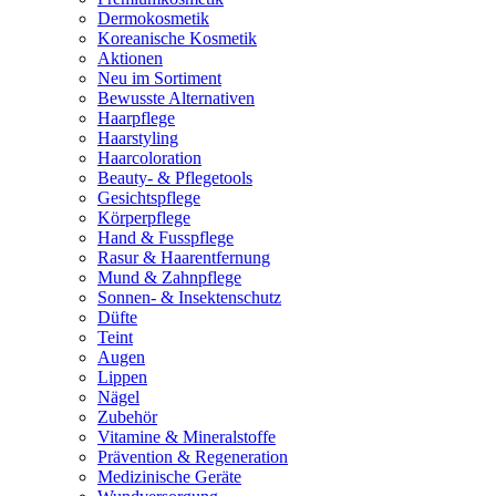
Dermokosmetik
Koreanische Kosmetik
Aktionen
Neu im Sortiment
Bewusste Alternativen
Haarpflege
Haarstyling
Haarcoloration
Beauty- & Pflegetools
Gesichtspflege
Körperpflege
Hand & Fusspflege
Rasur & Haarentfernung
Mund & Zahnpflege
Sonnen- & Insektenschutz
Düfte
Teint
Augen
Lippen
Nägel
Zubehör
Vitamine & Mineralstoffe
Prävention & Regeneration
Medizinische Geräte