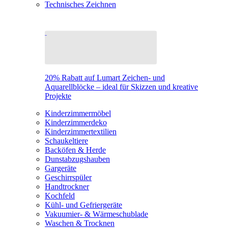
Technisches Zeichnen
20% Rabatt auf Lumart Zeichen- und
Aquarellblöcke – ideal für Skizzen und kreative
Projekte
Kinderzimmermöbel
Kinderzimmerdeko
Kinderzimmertextilien
Schaukeltiere
Backöfen & Herde
Dunstabzugshauben
Gargeräte
Geschirrspüler
Handtrockner
Kochfeld
Kühl- und Gefriergeräte
Vakuumier- & Wärmeschublade
Waschen & Trocknen