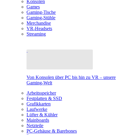
Konsolen
Games
Gaming-Tische
Gaming-Stühle
Merchandise
VR-Headsets
Streaming
Von Konsolen über PC bis hin zu VR – unsere
Gaming-Welt
Arbeitsspeicher
Festplatten & SSD
Grafikkarten
Laufwerke
Lüfter & Kühler
Mainboards
Netzteile
PC-Gehäuse & Barebones