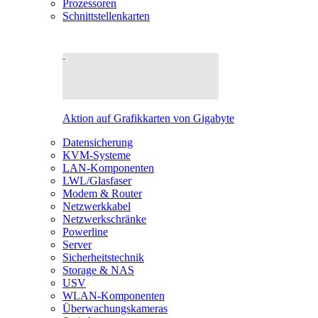
Prozessoren
Schnittstellenkarten
Aktion auf Grafikkarten von Gigabyte
Datensicherung
KVM-Systeme
LAN-Komponenten
LWL/Glasfaser
Modem & Router
Netzwerkkabel
Netzwerkschränke
Powerline
Server
Sicherheitstechnik
Storage & NAS
USV
WLAN-Komponenten
Überwachungskameras