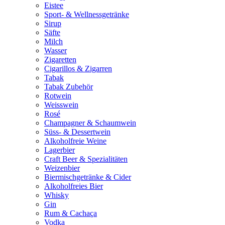
Eistee
Sport- & Wellnessgetränke
Sirup
Säfte
Milch
Wasser
Zigaretten
Cigarillos & Zigarren
Tabak
Tabak Zubehör
Rotwein
Weisswein
Rosé
Champagner & Schaumwein
Süss- & Dessertwein
Alkoholfreie Weine
Lagerbier
Craft Beer & Spezialitäten
Weizenbier
Biermischgetränke & Cider
Alkoholfreies Bier
Whisky
Gin
Rum & Cachaça
Vodka