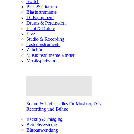
Switch
Bass & Gitarren
Blasinstrumente
DJ Equipment
Drums & Percussion
Licht & Bühne
Live
Studio & Recording
Tasteninstrumente
Zubehör
Musikinstrumente Kinder
Musikspielwaren
Sound & Light – alles für Musiker, DJs,
Recording und Bühne
Backup & Imaging
Betriebssysteme
Büroanwendung