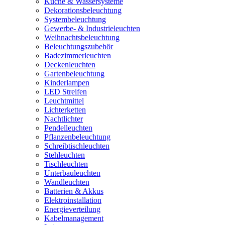
Küche & Wassersysteme
Dekorationsbeleuchtung
Systembeleuchtung
Gewerbe- & Industrieleuchten
Weihnachtsbeleuchtung
Beleuchtungszubehör
Badezimmerleuchten
Deckenleuchten
Gartenbeleuchtung
Kinderlampen
LED Streifen
Leuchtmittel
Lichterketten
Nachtlichter
Pendelleuchten
Pflanzenbeleuchtung
Schreibtischleuchten
Stehleuchten
Tischleuchten
Unterbauleuchten
Wandleuchten
Batterien & Akkus
Elektroinstallation
Energieverteilung
Kabelmanagement