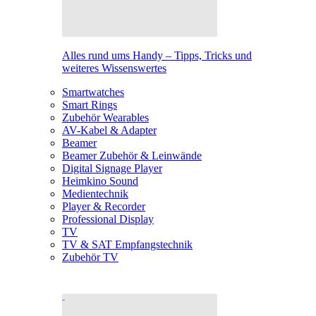
Alles rund ums Handy – Tipps, Tricks und
weiteres Wissenswertes
Smartwatches
Smart Rings
Zubehör Wearables
AV-Kabel & Adapter
Beamer
Beamer Zubehör & Leinwände
Digital Signage Player
Heimkino Sound
Medientechnik
Player & Recorder
Professional Display
TV
TV & SAT Empfangstechnik
Zubehör TV