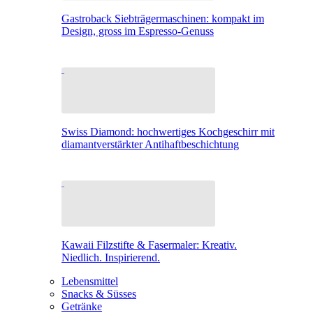
Gastroback Siebträgermaschinen: kompakt im
Design, gross im Espresso-Genuss
Swiss Diamond: hochwertiges Kochgeschirr mit
diamantverstärkter Antihaftbeschichtung
Kawaii Filzstifte & Fasermaler: Kreativ.
Niedlich. Inspirierend.
Lebensmittel
Snacks & Süsses
Getränke