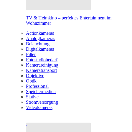
TV & Heimkino – perfektes Entertainment im
Wohnzimmer
Actionkameras
Analogkameras
Beleuchtung
Digitalkameras
Filter
Fotostudiobedarf
Kamerareinigung
Kameratransport
Objektive
Optik
Professional
Speichermedien
Stative
Stromversorgung
Videokameras