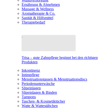
Wundversorgung
Ernährung & Abnehmen
Massage & Wellness
Aromatherapie & Co.
Sanität & Hilfsmittel
Therapiebedarf
Trisa – gute Zahnpflege beginnt bei den richtigen
Produkten
Inkontinenz
Intimpflege
Menstruationstassen & Menstruationsdiscs
Periodenunterwäsche
Slipeinlagen
Slipeinlagen & Binden
Tampons
Taschen- & Kosmetiktücher
Watte & Wattestäbchen