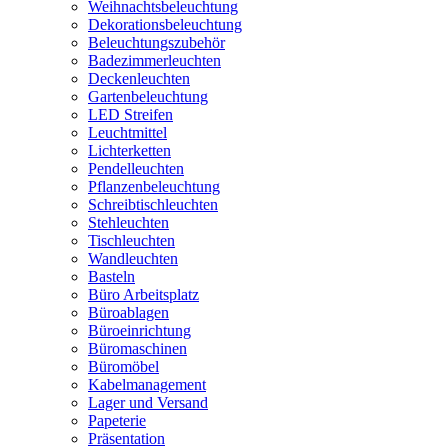
Weihnachtsbeleuchtung
Dekorationsbeleuchtung
Beleuchtungszubehör
Badezimmerleuchten
Deckenleuchten
Gartenbeleuchtung
LED Streifen
Leuchtmittel
Lichterketten
Pendelleuchten
Pflanzenbeleuchtung
Schreibtischleuchten
Stehleuchten
Tischleuchten
Wandleuchten
Basteln
Büro Arbeitsplatz
Büroablagen
Büroeinrichtung
Büromaschinen
Büromöbel
Kabelmanagement
Lager und Versand
Papeterie
Präsentation