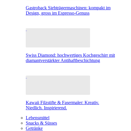
Gastroback Siebträgermaschinen: kompakt im
Design, gross im Espresso-Genuss
Swiss Diamond: hochwertiges Kochgeschirr mit
diamantverstärkter Antihaftbeschichtung
Kawaii Filzstifte & Fasermaler: Kreativ.
Niedlich. Inspirierend.
Lebensmittel
Snacks & Süsses
Getränke