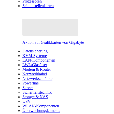
Prozessoren
Schnittstellenkarten
Aktion auf Grafikkarten von Gigabyte
Datensicherung
KVM-Systeme
LAN-Komponenten
LWL/Glasfaser
Modem & Router
Netzwerkkabel
Netzwerkschränke
Powerline
Server
Sicherheitstechnik
Storage & NAS
USV
WLAN-Komponenten
Überwachungskameras