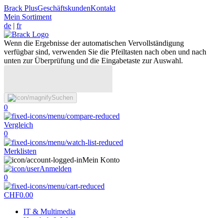
Brack Plus
Geschäftskunden
Kontakt
Mein Sortiment
de
|
fr
Wenn die Ergebnisse der automatischen Vervollständigung
verfügbar sind, verwenden Sie die Pfeiltasten nach oben und nach
unten zur Überprüfung und die Eingabetaste zur Auswahl.
Suchen
0
Vergleich
0
Merklisten
Mein Konto
Anmelden
0
CHF
0.00
IT & Multimedia