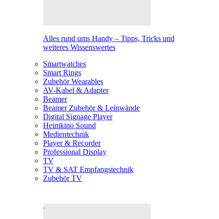
Alles rund ums Handy – Tipps, Tricks und
weiteres Wissenswertes
Smartwatches
Smart Rings
Zubehör Wearables
AV-Kabel & Adapter
Beamer
Beamer Zubehör & Leinwände
Digital Signage Player
Heimkino Sound
Medientechnik
Player & Recorder
Professional Display
TV
TV & SAT Empfangstechnik
Zubehör TV