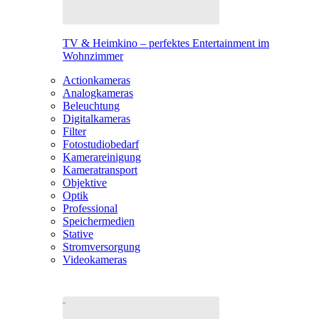
TV & Heimkino – perfektes Entertainment im
Wohnzimmer
Actionkameras
Analogkameras
Beleuchtung
Digitalkameras
Filter
Fotostudiobedarf
Kamerareinigung
Kameratransport
Objektive
Optik
Professional
Speichermedien
Stative
Stromversorgung
Videokameras