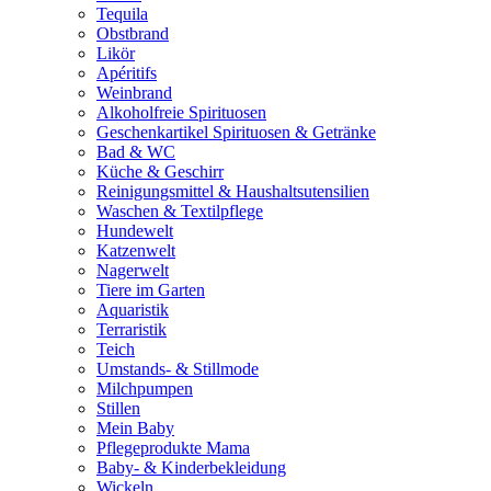
Tequila
Obstbrand
Likör
Apéritifs
Weinbrand
Alkoholfreie Spirituosen
Geschenkartikel Spirituosen & Getränke
Bad & WC
Küche & Geschirr
Reinigungsmittel & Haushaltsutensilien
Waschen & Textilpflege
Hundewelt
Katzenwelt
Nagerwelt
Tiere im Garten
Aquaristik
Terraristik
Teich
Umstands- & Stillmode
Milchpumpen
Stillen
Mein Baby
Pflegeprodukte Mama
Baby- & Kinderbekleidung
Wickeln