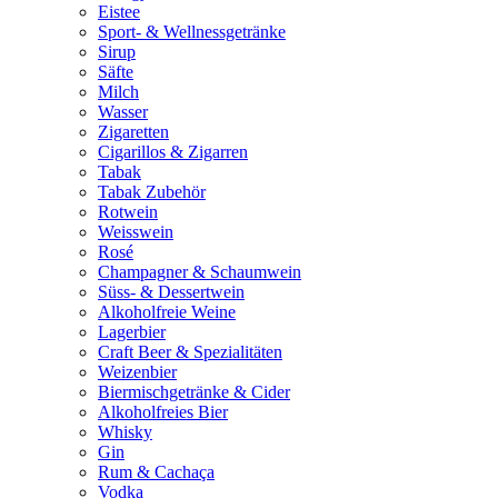
Eistee
Sport- & Wellnessgetränke
Sirup
Säfte
Milch
Wasser
Zigaretten
Cigarillos & Zigarren
Tabak
Tabak Zubehör
Rotwein
Weisswein
Rosé
Champagner & Schaumwein
Süss- & Dessertwein
Alkoholfreie Weine
Lagerbier
Craft Beer & Spezialitäten
Weizenbier
Biermischgetränke & Cider
Alkoholfreies Bier
Whisky
Gin
Rum & Cachaça
Vodka