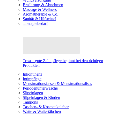
Wundversorgung
Ernährung & Abnehmen
Massage & Wellness
Aromatherapie & Co.
Sanität & Hilfsmittel
Therapiebedarf
Trisa – gute Zahnpflege beginnt bei den richtigen
Produkten
Inkontinenz
Intimpflege
Menstruationstassen & Menstruationsdiscs
Periodenunterwäsche
Slipeinlagen
Slipeinlagen & Binden
Tampons
Taschen- & Kosmetiktücher
Watte & Wattestäbchen