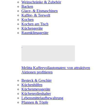
Weinschränke & Zubehör
Backen
Glace- & Eismaschinen
Kaffee- & Teewelt
Kochen
Kochen am Tisch
Küchengeräte
Raumklimageräte
Melitta Kaffeevollautomaten: von attraktiven
Aktionen profitieren
Besteck & Geschirr
Küchenhilfen
Küchenmessgeräte
Küchenrollenhalter
Lebensmittelaufbewahrung
Pfannen & Töpfe