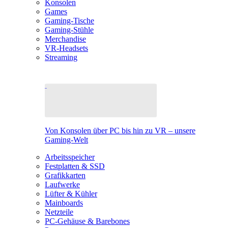
Konsolen
Games
Gaming-Tische
Gaming-Stühle
Merchandise
VR-Headsets
Streaming
Von Konsolen über PC bis hin zu VR – unsere
Gaming-Welt
Arbeitsspeicher
Festplatten & SSD
Grafikkarten
Laufwerke
Lüfter & Kühler
Mainboards
Netzteile
PC-Gehäuse & Barebones