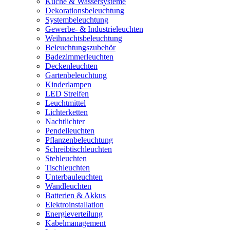
Küche & Wassersysteme
Dekorationsbeleuchtung
Systembeleuchtung
Gewerbe- & Industrieleuchten
Weihnachtsbeleuchtung
Beleuchtungszubehör
Badezimmerleuchten
Deckenleuchten
Gartenbeleuchtung
Kinderlampen
LED Streifen
Leuchtmittel
Lichterketten
Nachtlichter
Pendelleuchten
Pflanzenbeleuchtung
Schreibtischleuchten
Stehleuchten
Tischleuchten
Unterbauleuchten
Wandleuchten
Batterien & Akkus
Elektroinstallation
Energieverteilung
Kabelmanagement