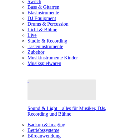
Switch
Bass & Gitarren
Blasinstrumente
DJ Equipment
Drums & Percussion
Licht & Bühne
Live
Studio & Recording
Tasteninstrumente
Zubehör
Musikinstrumente Kinder
Musikspielwaren
Sound & Light – alles für Musiker, DJs,
Recording und Bühne
Backup & Imaging
Betriebssysteme
Büroanwendung