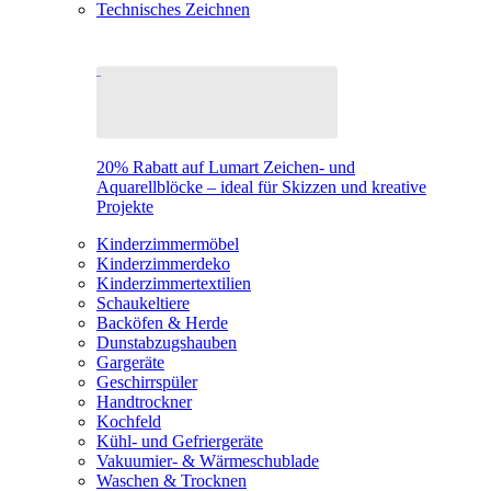
Technisches Zeichnen
20% Rabatt auf Lumart Zeichen- und
Aquarellblöcke – ideal für Skizzen und kreative
Projekte
Kinderzimmermöbel
Kinderzimmerdeko
Kinderzimmertextilien
Schaukeltiere
Backöfen & Herde
Dunstabzugshauben
Gargeräte
Geschirrspüler
Handtrockner
Kochfeld
Kühl- und Gefriergeräte
Vakuumier- & Wärmeschublade
Waschen & Trocknen