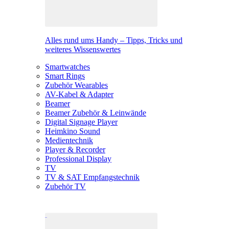
Alles rund ums Handy – Tipps, Tricks und
weiteres Wissenswertes
Smartwatches
Smart Rings
Zubehör Wearables
AV-Kabel & Adapter
Beamer
Beamer Zubehör & Leinwände
Digital Signage Player
Heimkino Sound
Medientechnik
Player & Recorder
Professional Display
TV
TV & SAT Empfangstechnik
Zubehör TV