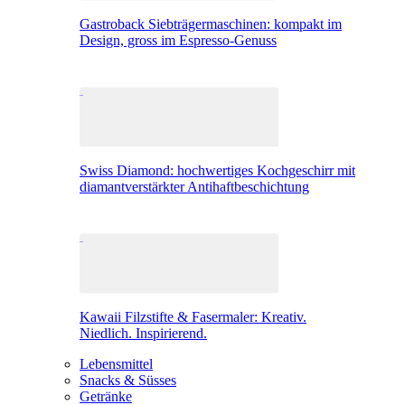
Gastroback Siebträgermaschinen: kompakt im
Design, gross im Espresso-Genuss
Swiss Diamond: hochwertiges Kochgeschirr mit
diamantverstärkter Antihaftbeschichtung
Kawaii Filzstifte & Fasermaler: Kreativ.
Niedlich. Inspirierend.
Lebensmittel
Snacks & Süsses
Getränke