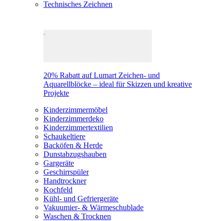
Technisches Zeichnen
20% Rabatt auf Lumart Zeichen- und
Aquarellblöcke – ideal für Skizzen und kreative
Projekte
Kinderzimmermöbel
Kinderzimmerdeko
Kinderzimmertextilien
Schaukeltiere
Backöfen & Herde
Dunstabzugshauben
Gargeräte
Geschirrspüler
Handtrockner
Kochfeld
Kühl- und Gefriergeräte
Vakuumier- & Wärmeschublade
Waschen & Trocknen