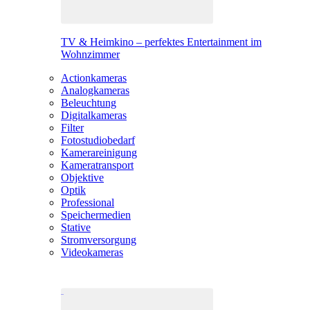
TV & Heimkino – perfektes Entertainment im
Wohnzimmer
Actionkameras
Analogkameras
Beleuchtung
Digitalkameras
Filter
Fotostudiobedarf
Kamerareinigung
Kameratransport
Objektive
Optik
Professional
Speichermedien
Stative
Stromversorgung
Videokameras