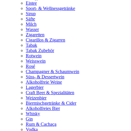
Eistee
Sport- & Wellnessgetränke
Sirup
Säfte
Milch
Wasser
Zigaretten
Cigarillos & Zigarren
Tabak
Tabak Zubehör
Rotwein
Weisswein
Rosé
Champagner & Schaumwein
Süss- & Dessertwein
Alkoholfreie Weine
Lagerbier
Craft Beer & Spezialitäten
Weizenbier
Biermischgetränke & Cider
Alkoholfreies Bier
Whisky
Gin
Rum & Cachaça
Vodka