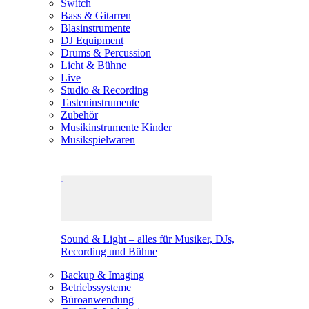
Switch
Bass & Gitarren
Blasinstrumente
DJ Equipment
Drums & Percussion
Licht & Bühne
Live
Studio & Recording
Tasteninstrumente
Zubehör
Musikinstrumente Kinder
Musikspielwaren
Sound & Light – alles für Musiker, DJs,
Recording und Bühne
Backup & Imaging
Betriebssysteme
Büroanwendung