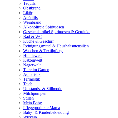
Tequila
Obstbrand
Likör
Apéritifs
Weinbrand
Alkoholfreie Spirituosen
Geschenkartikel Spirituosen & Getränke
Bad & WC
Küche & Geschirr
Reinigungsmittel & Haushaltsutensilien
Waschen & Textilpflege
Hundewelt
Katzenwelt
Nagerwelt
Tiere im Garten
Aquaristik
Terraristik
Teich
Umstands- & Stillmode
Milchpumpen
Stillen
Mein Baby
Pflegeprodukte Mama
Baby- & Kinderbekleidung
Wickeln