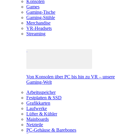
Konsolen
Games
Gaming-Tische
Gaming-Stühle
Merchandise
VR-Headsets
Streaming
Von Konsolen über PC bis hin zu VR – unsere
Gaming-Welt
Arbeitsspeicher
Festplatten & SSD
Grafikkarten
Laufwerke
Lüfter & Kühler
Mainboards
Netzteile
PC-Gehäuse & Barebones