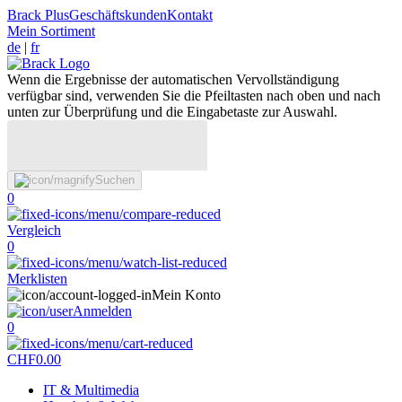
Brack Plus
Geschäftskunden
Kontakt
Mein Sortiment
de
|
fr
Wenn die Ergebnisse der automatischen Vervollständigung
verfügbar sind, verwenden Sie die Pfeiltasten nach oben und nach
unten zur Überprüfung und die Eingabetaste zur Auswahl.
Suchen
0
Vergleich
0
Merklisten
Mein Konto
Anmelden
0
CHF
0.00
IT & Multimedia