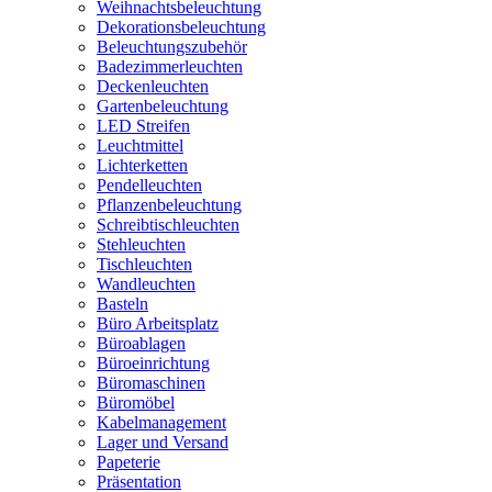
Weihnachtsbeleuchtung
Dekorationsbeleuchtung
Beleuchtungszubehör
Badezimmerleuchten
Deckenleuchten
Gartenbeleuchtung
LED Streifen
Leuchtmittel
Lichterketten
Pendelleuchten
Pflanzenbeleuchtung
Schreibtischleuchten
Stehleuchten
Tischleuchten
Wandleuchten
Basteln
Büro Arbeitsplatz
Büroablagen
Büroeinrichtung
Büromaschinen
Büromöbel
Kabelmanagement
Lager und Versand
Papeterie
Präsentation