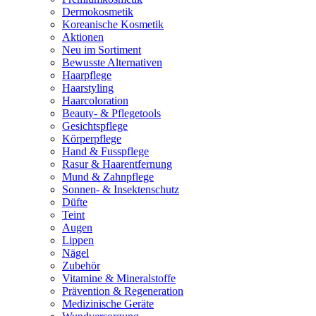
Dermokosmetik
Koreanische Kosmetik
Aktionen
Neu im Sortiment
Bewusste Alternativen
Haarpflege
Haarstyling
Haarcoloration
Beauty- & Pflegetools
Gesichtspflege
Körperpflege
Hand & Fusspflege
Rasur & Haarentfernung
Mund & Zahnpflege
Sonnen- & Insektenschutz
Düfte
Teint
Augen
Lippen
Nägel
Zubehör
Vitamine & Mineralstoffe
Prävention & Regeneration
Medizinische Geräte