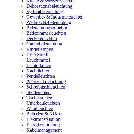
Küche & Wassersysteme
Dekorationsbeleuchtung
Systembeleuchtung
Gewerbe- & Industrieleuchten
Weihnachtsbeleuchtung
Beleuchtungszubehör
Badezimmerleuchten
Deckenleuchten
Gartenbeleuchtung
Kinderlampen
LED Streifen
Leuchtmittel
Lichterketten
Nachtlichter
Pendelleuchten
Pflanzenbeleuchtung
Schreibtischleuchten
Stehleuchten
Tischleuchten
Unterbauleuchten
Wandleuchten
Batterien & Akkus
Elektroinstallation
Energieverteilung
Kabelmanagement