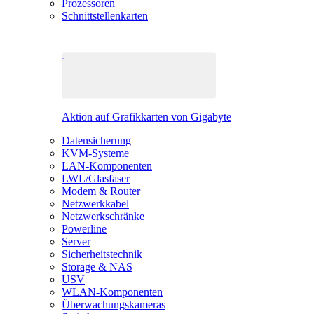
Prozessoren
Schnittstellenkarten
Aktion auf Grafikkarten von Gigabyte
Datensicherung
KVM-Systeme
LAN-Komponenten
LWL/Glasfaser
Modem & Router
Netzwerkkabel
Netzwerkschränke
Powerline
Server
Sicherheitstechnik
Storage & NAS
USV
WLAN-Komponenten
Überwachungskameras