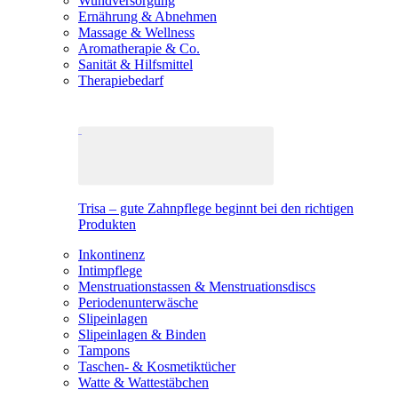
Wundversorgung
Ernährung & Abnehmen
Massage & Wellness
Aromatherapie & Co.
Sanität & Hilfsmittel
Therapiebedarf
Trisa – gute Zahnpflege beginnt bei den richtigen
Produkten
Inkontinenz
Intimpflege
Menstruationstassen & Menstruationsdiscs
Periodenunterwäsche
Slipeinlagen
Slipeinlagen & Binden
Tampons
Taschen- & Kosmetiktücher
Watte & Wattestäbchen