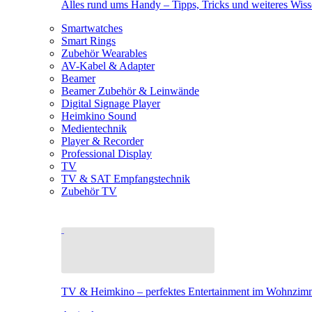
Alles rund ums Handy – Tipps, Tricks und weiteres Wis
Smartwatches
Smart Rings
Zubehör Wearables
AV-Kabel & Adapter
Beamer
Beamer Zubehör & Leinwände
Digital Signage Player
Heimkino Sound
Medientechnik
Player & Recorder
Professional Display
TV
TV & SAT Empfangstechnik
Zubehör TV
TV & Heimkino – perfektes Entertainment im Wohnzim