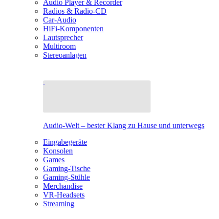
Audio Player & Recorder
Radios & Radio-CD
Car-Audio
HiFi-Komponenten
Lautsprecher
Multiroom
Stereoanlagen
Audio-Welt – bester Klang zu Hause und unterwegs
Eingabegeräte
Konsolen
Games
Gaming-Tische
Gaming-Stühle
Merchandise
VR-Headsets
Streaming