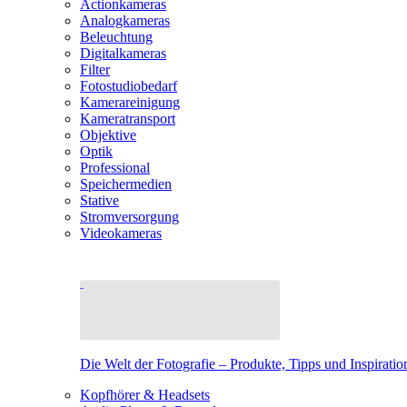
Actionkameras
Analogkameras
Beleuchtung
Digitalkameras
Filter
Fotostudiobedarf
Kamerareinigung
Kameratransport
Objektive
Optik
Professional
Speichermedien
Stative
Stromversorgung
Videokameras
Die Welt der Fotografie – Produkte, Tipps und Inspiratio
Kopfhörer & Headsets