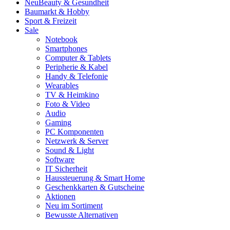
Neu
Beauty & Gesundheit
Baumarkt & Hobby
Sport & Freizeit
Sale
Notebook
Smartphones
Computer & Tablets
Peripherie & Kabel
Handy & Telefonie
Wearables
TV & Heimkino
Foto & Video
Audio
Gaming
PC Komponenten
Netzwerk & Server
Sound & Light
Software
IT Sicherheit
Haussteuerung & Smart Home
Geschenkkarten & Gutscheine
Aktionen
Neu im Sortiment
Bewusste Alternativen