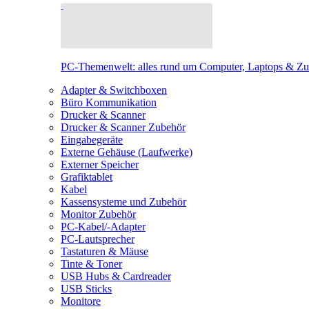
PC-Themenwelt: alles rund um Computer, Laptops & Z
Adapter & Switchboxen
Büro Kommunikation
Drucker & Scanner
Drucker & Scanner Zubehör
Eingabegeräte
Externe Gehäuse (Laufwerke)
Externer Speicher
Grafiktablet
Kabel
Kassensysteme und Zubehör
Monitor Zubehör
PC-Kabel/-Adapter
PC-Lautsprecher
Tastaturen & Mäuse
Tinte & Toner
USB Hubs & Cardreader
USB Sticks
Monitore