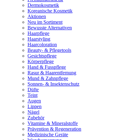
Dermokosmetik
Koreanische Kosmetik
Aktionen
Neu im Sortiment
Bewusste Alternativen
Haarpflege
Haarstyling
Haarcoloration
Beauty- & Pflegetools
Gesichtspflege
Körperpflege
Hand & Fusspflege
Rasur & Haarentfernung
Mund & Zahnpflege
Sonnen- & Insektenschutz
Düfte
Teint
Augen
Lippen
Nägel
Zubehör
Vitamine & Mineralstoffe
Prävention & Regeneration
Medizinische Geräte