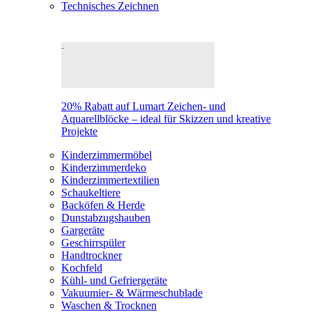
Technisches Zeichnen
20% Rabatt auf Lumart Zeichen- und
Aquarellblöcke – ideal für Skizzen und kreative
Projekte
Kinderzimmermöbel
Kinderzimmerdeko
Kinderzimmertextilien
Schaukeltiere
Backöfen & Herde
Dunstabzugshauben
Gargeräte
Geschirrspüler
Handtrockner
Kochfeld
Kühl- und Gefriergeräte
Vakuumier- & Wärmeschublade
Waschen & Trocknen