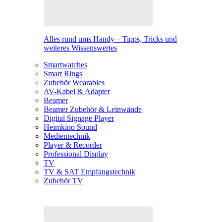
Alles rund ums Handy – Tipps, Tricks und
weiteres Wissenswertes
Smartwatches
Smart Rings
Zubehör Wearables
AV-Kabel & Adapter
Beamer
Beamer Zubehör & Leinwände
Digital Signage Player
Heimkino Sound
Medientechnik
Player & Recorder
Professional Display
TV
TV & SAT Empfangstechnik
Zubehör TV