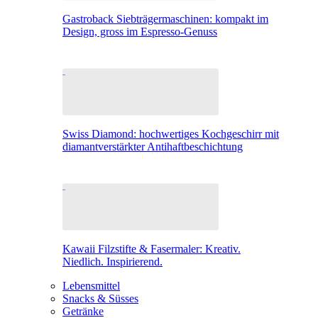
Gastroback Siebträgermaschinen: kompakt im
Design, gross im Espresso-Genuss
Swiss Diamond: hochwertiges Kochgeschirr mit
diamantverstärkter Antihaftbeschichtung
Kawaii Filzstifte & Fasermaler: Kreativ.
Niedlich. Inspirierend.
Lebensmittel
Snacks & Süsses
Getränke