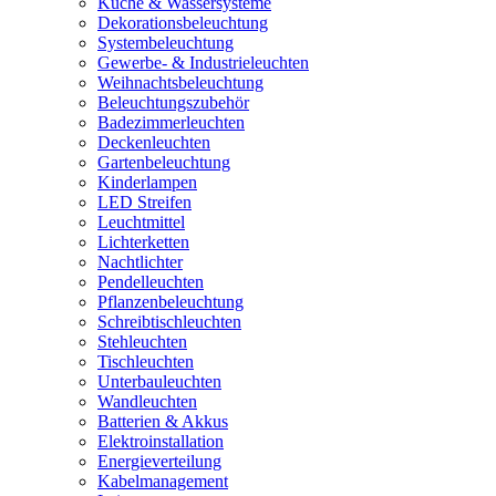
Küche & Wassersysteme
Dekorationsbeleuchtung
Systembeleuchtung
Gewerbe- & Industrieleuchten
Weihnachtsbeleuchtung
Beleuchtungszubehör
Badezimmerleuchten
Deckenleuchten
Gartenbeleuchtung
Kinderlampen
LED Streifen
Leuchtmittel
Lichterketten
Nachtlichter
Pendelleuchten
Pflanzenbeleuchtung
Schreibtischleuchten
Stehleuchten
Tischleuchten
Unterbauleuchten
Wandleuchten
Batterien & Akkus
Elektroinstallation
Energieverteilung
Kabelmanagement