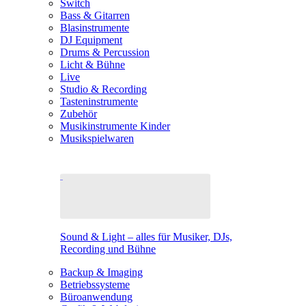
Switch
Bass & Gitarren
Blasinstrumente
DJ Equipment
Drums & Percussion
Licht & Bühne
Live
Studio & Recording
Tasteninstrumente
Zubehör
Musikinstrumente Kinder
Musikspielwaren
Sound & Light – alles für Musiker, DJs,
Recording und Bühne
Backup & Imaging
Betriebssysteme
Büroanwendung