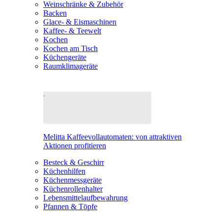
Weinschränke & Zubehör
Backen
Glace- & Eismaschinen
Kaffee- & Teewelt
Kochen
Kochen am Tisch
Küchengeräte
Raumklimageräte
Melitta Kaffeevollautomaten: von attraktiven
Aktionen profitieren
Besteck & Geschirr
Küchenhilfen
Küchenmessgeräte
Küchenrollenhalter
Lebensmittelaufbewahrung
Pfannen & Töpfe