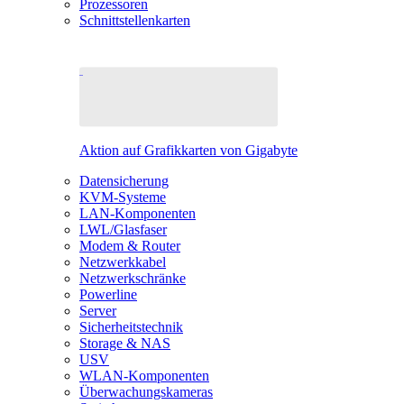
Prozessoren
Schnittstellenkarten
Aktion auf Grafikkarten von Gigabyte
Datensicherung
KVM-Systeme
LAN-Komponenten
LWL/Glasfaser
Modem & Router
Netzwerkkabel
Netzwerkschränke
Powerline
Server
Sicherheitstechnik
Storage & NAS
USV
WLAN-Komponenten
Überwachungskameras