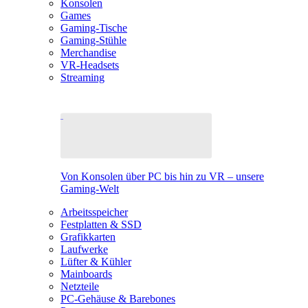
Konsolen
Games
Gaming-Tische
Gaming-Stühle
Merchandise
VR-Headsets
Streaming
Von Konsolen über PC bis hin zu VR – unsere
Gaming-Welt
Arbeitsspeicher
Festplatten & SSD
Grafikkarten
Laufwerke
Lüfter & Kühler
Mainboards
Netzteile
PC-Gehäuse & Barebones