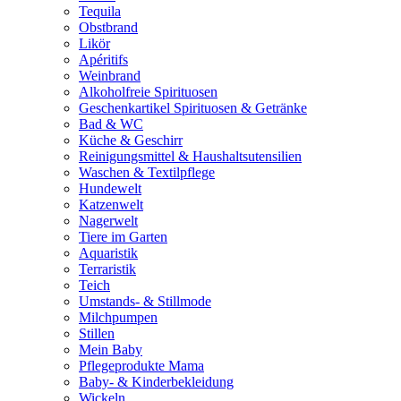
Tequila
Obstbrand
Likör
Apéritifs
Weinbrand
Alkoholfreie Spirituosen
Geschenkartikel Spirituosen & Getränke
Bad & WC
Küche & Geschirr
Reinigungsmittel & Haushaltsutensilien
Waschen & Textilpflege
Hundewelt
Katzenwelt
Nagerwelt
Tiere im Garten
Aquaristik
Terraristik
Teich
Umstands- & Stillmode
Milchpumpen
Stillen
Mein Baby
Pflegeprodukte Mama
Baby- & Kinderbekleidung
Wickeln