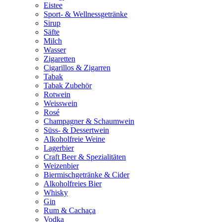
Eistee
Sport- & Wellnessgetränke
Sirup
Säfte
Milch
Wasser
Zigaretten
Cigarillos & Zigarren
Tabak
Tabak Zubehör
Rotwein
Weisswein
Rosé
Champagner & Schaumwein
Süss- & Dessertwein
Alkoholfreie Weine
Lagerbier
Craft Beer & Spezialitäten
Weizenbier
Biermischgetränke & Cider
Alkoholfreies Bier
Whisky
Gin
Rum & Cachaça
Vodka