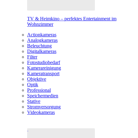
TV & Heimkino – perfektes Entertainment im
Wohnzimmer
Actionkameras
Analogkameras
Beleuchtung
Digitalkameras
Filter
Fotostudiobedarf
Kamerareinigung
Kameratransport
Objektive
Optik
Professional
Speichermedien
Stative
Stromversorgung
Videokameras