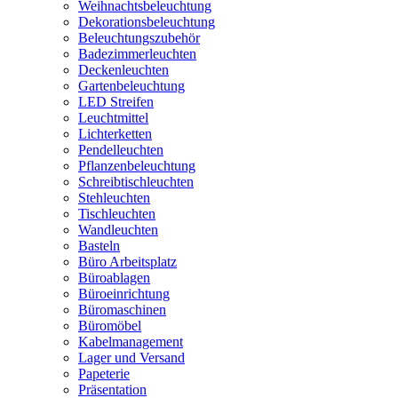
Weihnachtsbeleuchtung
Dekorationsbeleuchtung
Beleuchtungszubehör
Badezimmerleuchten
Deckenleuchten
Gartenbeleuchtung
LED Streifen
Leuchtmittel
Lichterketten
Pendelleuchten
Pflanzenbeleuchtung
Schreibtischleuchten
Stehleuchten
Tischleuchten
Wandleuchten
Basteln
Büro Arbeitsplatz
Büroablagen
Büroeinrichtung
Büromaschinen
Büromöbel
Kabelmanagement
Lager und Versand
Papeterie
Präsentation