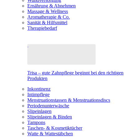
Wundversorgung
Ernährung & Abnehmen
Massage & Wellness
Aromatherapie & Co.
Sanität & Hilfsmittel
Therapiebedarf
Trisa – gute Zahnpflege beginnt bei den richtigen
Produkten
Inkontinenz
Intimpflege
Menstruationstassen & Menstruationsdiscs
Periodenunterwäsche
Slipeinlagen
Slipeinlagen & Binden
Tampons
Taschen- & Kosmetiktücher
Watte & Wattestäbchen