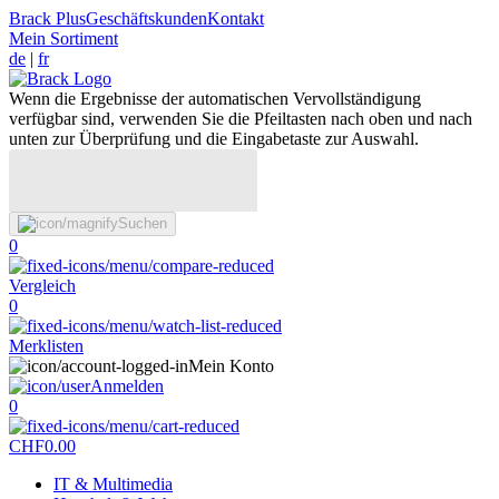
Brack Plus
Geschäftskunden
Kontakt
Mein Sortiment
de
|
fr
Wenn die Ergebnisse der automatischen Vervollständigung
verfügbar sind, verwenden Sie die Pfeiltasten nach oben und nach
unten zur Überprüfung und die Eingabetaste zur Auswahl.
Suchen
0
Vergleich
0
Merklisten
Mein Konto
Anmelden
0
CHF
0.00
IT & Multimedia