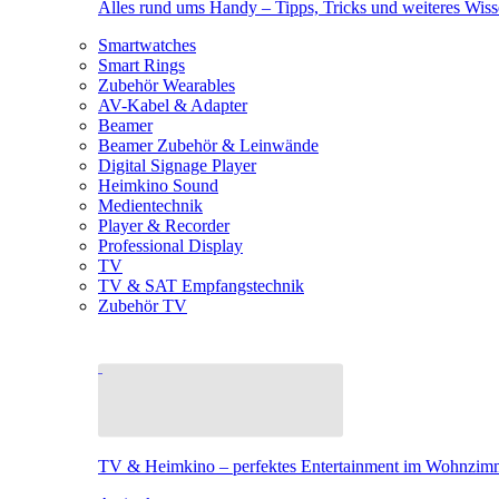
Alles rund ums Handy – Tipps, Tricks und weiteres Wis
Smartwatches
Smart Rings
Zubehör Wearables
AV-Kabel & Adapter
Beamer
Beamer Zubehör & Leinwände
Digital Signage Player
Heimkino Sound
Medientechnik
Player & Recorder
Professional Display
TV
TV & SAT Empfangstechnik
Zubehör TV
TV & Heimkino – perfektes Entertainment im Wohnzim