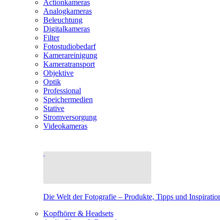
Actionkameras
Analogkameras
Beleuchtung
Digitalkameras
Filter
Fotostudiobedarf
Kamerareinigung
Kameratransport
Objektive
Optik
Professional
Speichermedien
Stative
Stromversorgung
Videokameras
Die Welt der Fotografie – Produkte, Tipps und Inspiratio
Kopfhörer & Headsets