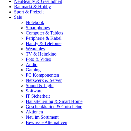
Neu
Beauty & Gesundheit
Baumarkt & Hobby
Sport & Freizeit
Sale
Notebook
Smartphones
Computer & Tablets
Peripherie & Kabel
Handy & Telefonie
Wearables
TV & Heimkino
Foto & Video
Audio
Gaming
PC Komponenten
Netzwerk & Server
Sound & Light
Software
IT Sicherheit
Haussteuerung & Smart Home
Geschenkkarten & Gutscheine
Aktionen
Neu im Sortiment
Bewusste Alternativen