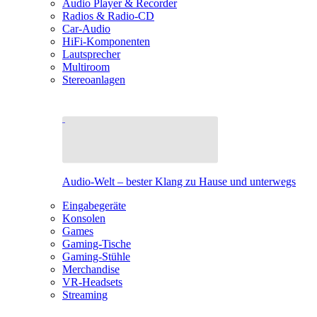
Audio Player & Recorder
Radios & Radio-CD
Car-Audio
HiFi-Komponenten
Lautsprecher
Multiroom
Stereoanlagen
Audio-Welt – bester Klang zu Hause und unterwegs
Eingabegeräte
Konsolen
Games
Gaming-Tische
Gaming-Stühle
Merchandise
VR-Headsets
Streaming