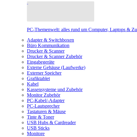
PC-Themenwelt: alles rund um Computer, Laptops & Z
Adapter & Switchboxen
Büro Kommunikation
Drucker & Scanner
Drucker & Scanner Zubehör
Eingabegeräte
Externe Gehäuse (Laufwerke)
Externer Speicher
Grafiktablet
Kabel
Kassensysteme und Zubehör
Monitor Zubehör
PC-Kabel/-Adapter
PC-Lautsprecher
Tastaturen & Mäuse
Tinte & Toner
USB Hubs & Cardreader
USB Sticks
Monitore