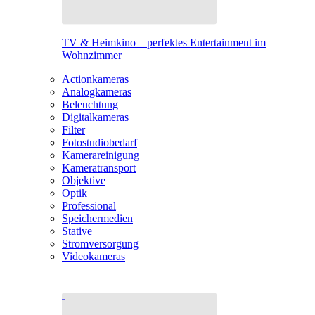
TV & Heimkino – perfektes Entertainment im
Wohnzimmer
Actionkameras
Analogkameras
Beleuchtung
Digitalkameras
Filter
Fotostudiobedarf
Kamerareinigung
Kameratransport
Objektive
Optik
Professional
Speichermedien
Stative
Stromversorgung
Videokameras