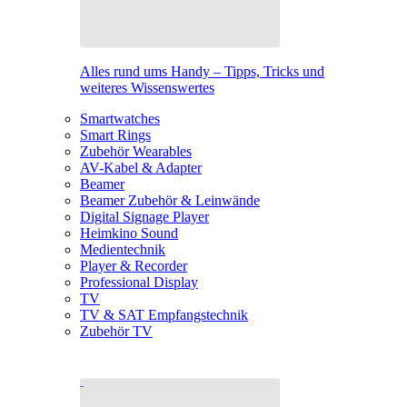
Alles rund ums Handy – Tipps, Tricks und
weiteres Wissenswertes
Smartwatches
Smart Rings
Zubehör Wearables
AV-Kabel & Adapter
Beamer
Beamer Zubehör & Leinwände
Digital Signage Player
Heimkino Sound
Medientechnik
Player & Recorder
Professional Display
TV
TV & SAT Empfangstechnik
Zubehör TV