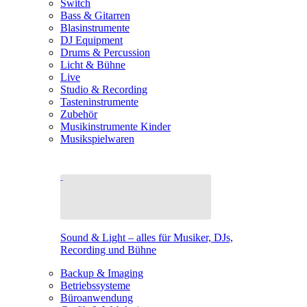
Switch
Bass & Gitarren
Blasinstrumente
DJ Equipment
Drums & Percussion
Licht & Bühne
Live
Studio & Recording
Tasteninstrumente
Zubehör
Musikinstrumente Kinder
Musikspielwaren
Sound & Light – alles für Musiker, DJs,
Recording und Bühne
Backup & Imaging
Betriebssysteme
Büroanwendung