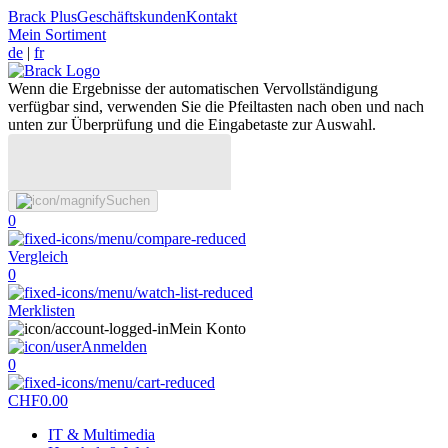
Brack Plus
Geschäftskunden
Kontakt
Mein Sortiment
de
|
fr
Wenn die Ergebnisse der automatischen Vervollständigung
verfügbar sind, verwenden Sie die Pfeiltasten nach oben und nach
unten zur Überprüfung und die Eingabetaste zur Auswahl.
Suchen
0
Vergleich
0
Merklisten
Mein Konto
Anmelden
0
CHF
0.00
IT & Multimedia