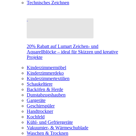
Technisches Zeichnen
20% Rabatt auf Lumart Zeichen- und
Aquarellblöcke – ideal für Skizzen und kreative
Projekte
Kinderzimmermöbel
Kinderzimmerdeko
Kinderzimmertextilien
Schaukeltiere
Backöfen & Herde
Dunstabzugshauben
Gargeräte
Geschirrspüler
Handtrockner
Kochfeld
Kühl- und Gefriergeräte
Vakuumier- & Wärmeschublade
Waschen & Trocknen