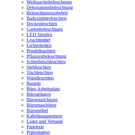
Weihnachtsbeleuchtung
Dekorationsbeleuchtung
Beleuchtungszubehör
Badezimmerleuchten
Deckenleuchten
Gartenbeleuchtung
LED Streifen
Leuchtmittel
Lichterketten
Pendelleuchten
Pflanzenbeleuchtung
Schreibtischleuchten
Stehleuchten
Tischleuchten
Wandleuchten
Basteln
Büro Arbeitsplatz
Büroablagen
Büroeinrichtung
Büromaschinen
Büromöbel
Kabelmanagement
Lager und Versand
Papeterie
Präsentation