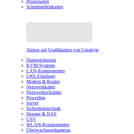
Prozessoren
Schnittstellenkarten
Aktion auf Grafikkarten von Gigabyte
Datensicherung
KVM-Systeme
LAN-Komponenten
LWL/Glasfaser
Modem & Router
Netzwerkkabel
Netzwerkschränke
Powerline
Server
Sicherheitstechnik
Storage & NAS
USV
WLAN-Komponenten
Überwachungskameras