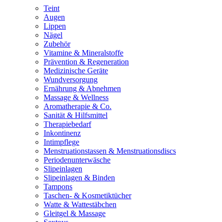
Teint
Augen
Lippen
Nägel
Zubehör
Vitamine & Mineralstoffe
Prävention & Regeneration
Medizinische Geräte
Wundversorgung
Ernährung & Abnehmen
Massage & Wellness
Aromatherapie & Co.
Sanität & Hilfsmittel
Therapiebedarf
Inkontinenz
Intimpflege
Menstruationstassen & Menstruationsdiscs
Periodenunterwäsche
Slipeinlagen
Slipeinlagen & Binden
Tampons
Taschen- & Kosmetiktücher
Watte & Wattestäbchen
Gleitgel & Massage