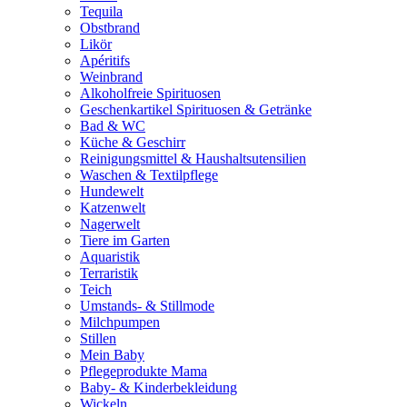
Tequila
Obstbrand
Likör
Apéritifs
Weinbrand
Alkoholfreie Spirituosen
Geschenkartikel Spirituosen & Getränke
Bad & WC
Küche & Geschirr
Reinigungsmittel & Haushaltsutensilien
Waschen & Textilpflege
Hundewelt
Katzenwelt
Nagerwelt
Tiere im Garten
Aquaristik
Terraristik
Teich
Umstands- & Stillmode
Milchpumpen
Stillen
Mein Baby
Pflegeprodukte Mama
Baby- & Kinderbekleidung
Wickeln