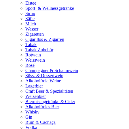
Eistee
Sport- & Wellnessgetränke
Sirup
Säfte
Milch
Wasser
Zigaretten
Cigarillos & Zigarren
Tabak
Tabak Zubehör
Rotwein
Weisswein
Rosé
Champagner & Schaumwein
Süss- & Dessertwein
Alkoholfreie Weine
Lagerbier
Craft Beer & Spezialitäten
Weizenbier
Biermischgetränke & Cider
Alkoholfreies Bier
Whisky
Gin
Rum & Cachaça
Vodka