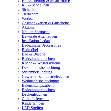
Haussteuerung & Smart Home
RC & Modellbau
Sicherheit
Tierbedarf
Werkstatt
Geschenkkarten & Gutscheine
Aktionen
Neu im Sortiment
Bewusste Alternativen
Installationsbedarf
Badezimmer Accessoires
Badmöbel
Bad & Dusche
Badezimmerleuchten
Küche & Wassersysteme
Dekorationsbeleuchtung
Systembeleuchtung
Gewerbe- & Industrieleuchten
Weihnachtsbeleuchtung
Beleuchtungszubehör
Badezimmerleuchten
Deckenleuchten
Gartenbeleuchtung
Kinderlampen
LED Streifen