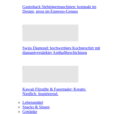
Gastroback Siebträgermaschinen: kompakt im
Design, gross im Espresso-Genuss
Swiss Diamond: hochwertiges Kochgeschirr mit
diamantverstärkter Antihaftbeschichtung
Kawaii Filzstifte & Fasermaler: Kreativ.
Niedlich. Inspirierend.
Lebensmittel
Snacks & Süsses
Getränke