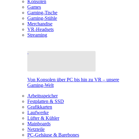
Konsolen
Games
Gaming-Tische
Gaming-Stühle
Merchandise
VR-Headsets
Streaming
Von Konsolen über PC bis hin zu VR – unsere
Gaming-Welt
Arbeitsspeicher
Festplatten & SSD
Grafikkarten
Laufwerke
Lüfter & Kühler
Mainboards
Netzteile
PC-Gehäuse & Barebones