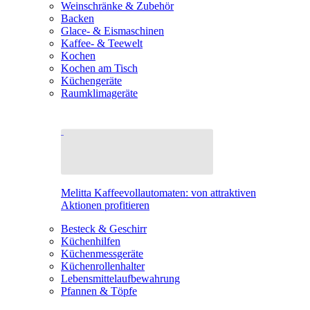
Weinschränke & Zubehör
Backen
Glace- & Eismaschinen
Kaffee- & Teewelt
Kochen
Kochen am Tisch
Küchengeräte
Raumklimageräte
Melitta Kaffeevollautomaten: von attraktiven
Aktionen profitieren
Besteck & Geschirr
Küchenhilfen
Küchenmessgeräte
Küchenrollenhalter
Lebensmittelaufbewahrung
Pfannen & Töpfe