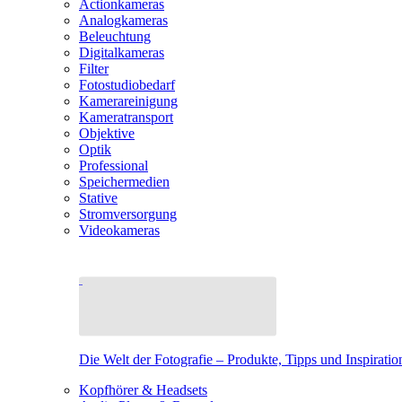
Actionkameras
Analogkameras
Beleuchtung
Digitalkameras
Filter
Fotostudiobedarf
Kamerareinigung
Kameratransport
Objektive
Optik
Professional
Speichermedien
Stative
Stromversorgung
Videokameras
Die Welt der Fotografie – Produkte, Tipps und Inspiratio
Kopfhörer & Headsets