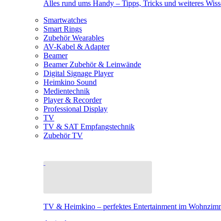
Alles rund ums Handy – Tipps, Tricks und weiteres Wis
Smartwatches
Smart Rings
Zubehör Wearables
AV-Kabel & Adapter
Beamer
Beamer Zubehör & Leinwände
Digital Signage Player
Heimkino Sound
Medientechnik
Player & Recorder
Professional Display
TV
TV & SAT Empfangstechnik
Zubehör TV
TV & Heimkino – perfektes Entertainment im Wohnzim