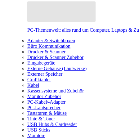
PC-Themenwelt: alles rund um Computer, Laptops & Z
Adapter & Switchboxen
Büro Kommunikation
Drucker & Scanner
Drucker & Scanner Zubehör
Eingabegeräte
Externe Gehäuse (Laufwerke)
Externer Speicher
Grafiktablet
Kabel
Kassensysteme und Zubehör
Monitor Zubehör
PC-Kabel/-Adapter
PC-Lautsprecher
Tastaturen & Mäuse
Tinte & Toner
USB Hubs & Cardreader
USB Sticks
Monitore