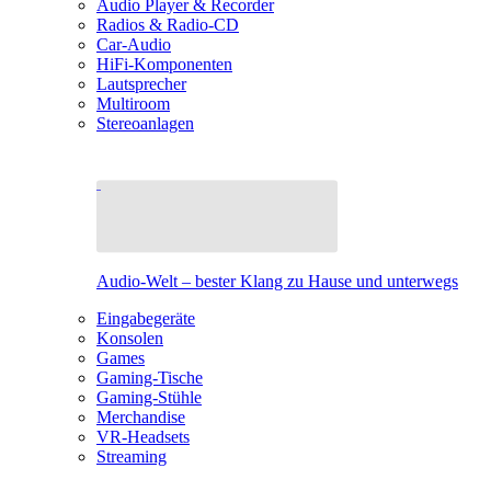
Audio Player & Recorder
Radios & Radio-CD
Car-Audio
HiFi-Komponenten
Lautsprecher
Multiroom
Stereoanlagen
Audio-Welt – bester Klang zu Hause und unterwegs
Eingabegeräte
Konsolen
Games
Gaming-Tische
Gaming-Stühle
Merchandise
VR-Headsets
Streaming