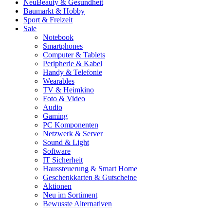
Neu
Beauty & Gesundheit
Baumarkt & Hobby
Sport & Freizeit
Sale
Notebook
Smartphones
Computer & Tablets
Peripherie & Kabel
Handy & Telefonie
Wearables
TV & Heimkino
Foto & Video
Audio
Gaming
PC Komponenten
Netzwerk & Server
Sound & Light
Software
IT Sicherheit
Haussteuerung & Smart Home
Geschenkkarten & Gutscheine
Aktionen
Neu im Sortiment
Bewusste Alternativen