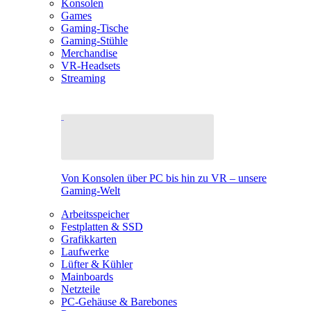
Konsolen
Games
Gaming-Tische
Gaming-Stühle
Merchandise
VR-Headsets
Streaming
Von Konsolen über PC bis hin zu VR – unsere
Gaming-Welt
Arbeitsspeicher
Festplatten & SSD
Grafikkarten
Laufwerke
Lüfter & Kühler
Mainboards
Netzteile
PC-Gehäuse & Barebones