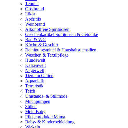
Tequila
Obstbrand
Likör
Apéritifs
Weinbrand
Alkoholfreie Spirituosen
Geschenkartikel Spirituosen & Getränke
Bad & WC
Küche & Geschirr
Reinigungsmittel & Haushaltsutensilien
Waschen & Textilpflege
Hundewelt
Katzenwelt
Nagerwelt
Tiere im Garten
Aquaristik
Terraristik
Teich
Umstands- & Stillmode
Milchpumpen
Stillen
Mein Baby
Pflegeprodukte Mama
Baby- & Kinderbekleidung
Wickeln