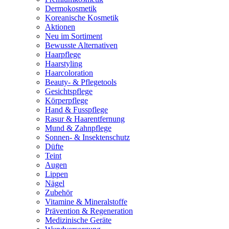
Dermokosmetik
Koreanische Kosmetik
Aktionen
Neu im Sortiment
Bewusste Alternativen
Haarpflege
Haarstyling
Haarcoloration
Beauty- & Pflegetools
Gesichtspflege
Körperpflege
Hand & Fusspflege
Rasur & Haarentfernung
Mund & Zahnpflege
Sonnen- & Insektenschutz
Düfte
Teint
Augen
Lippen
Nägel
Zubehör
Vitamine & Mineralstoffe
Prävention & Regeneration
Medizinische Geräte