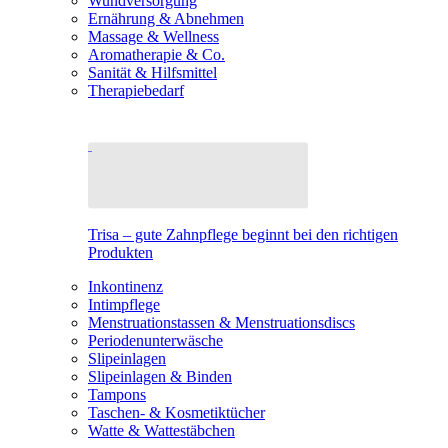
Wundversorgung
Ernährung & Abnehmen
Massage & Wellness
Aromatherapie & Co.
Sanität & Hilfsmittel
Therapiebedarf
Trisa – gute Zahnpflege beginnt bei den richtigen
Produkten
Inkontinenz
Intimpflege
Menstruationstassen & Menstruationsdiscs
Periodenunterwäsche
Slipeinlagen
Slipeinlagen & Binden
Tampons
Taschen- & Kosmetiktücher
Watte & Wattestäbchen