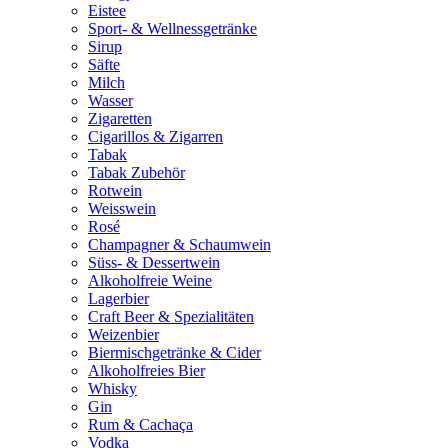
Eistee
Sport- & Wellnessgetränke
Sirup
Säfte
Milch
Wasser
Zigaretten
Cigarillos & Zigarren
Tabak
Tabak Zubehör
Rotwein
Weisswein
Rosé
Champagner & Schaumwein
Süss- & Dessertwein
Alkoholfreie Weine
Lagerbier
Craft Beer & Spezialitäten
Weizenbier
Biermischgetränke & Cider
Alkoholfreies Bier
Whisky
Gin
Rum & Cachaça
Vodka