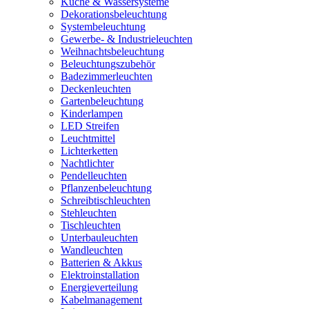
Küche & Wassersysteme
Dekorationsbeleuchtung
Systembeleuchtung
Gewerbe- & Industrieleuchten
Weihnachtsbeleuchtung
Beleuchtungszubehör
Badezimmerleuchten
Deckenleuchten
Gartenbeleuchtung
Kinderlampen
LED Streifen
Leuchtmittel
Lichterketten
Nachtlichter
Pendelleuchten
Pflanzenbeleuchtung
Schreibtischleuchten
Stehleuchten
Tischleuchten
Unterbauleuchten
Wandleuchten
Batterien & Akkus
Elektroinstallation
Energieverteilung
Kabelmanagement