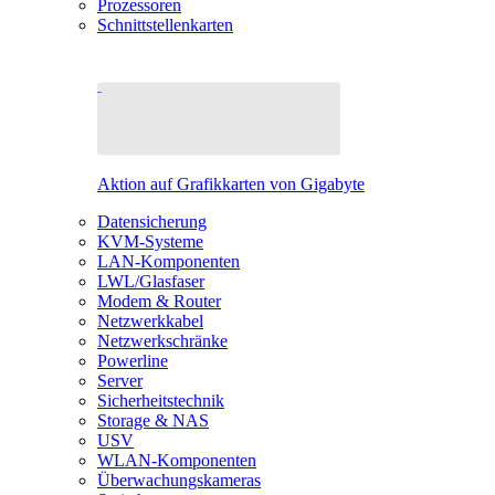
Prozessoren
Schnittstellenkarten
Aktion auf Grafikkarten von Gigabyte
Datensicherung
KVM-Systeme
LAN-Komponenten
LWL/Glasfaser
Modem & Router
Netzwerkkabel
Netzwerkschränke
Powerline
Server
Sicherheitstechnik
Storage & NAS
USV
WLAN-Komponenten
Überwachungskameras