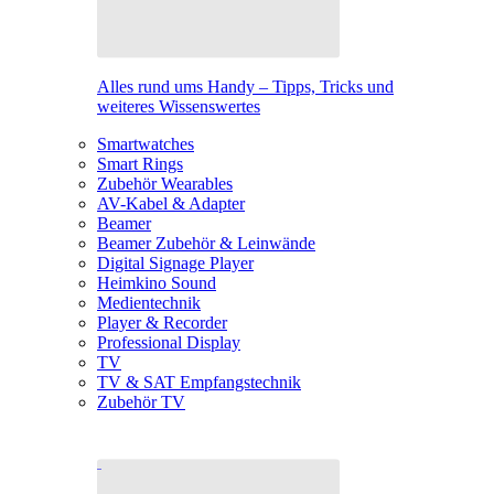
Alles rund ums Handy – Tipps, Tricks und
weiteres Wissenswertes
Smartwatches
Smart Rings
Zubehör Wearables
AV-Kabel & Adapter
Beamer
Beamer Zubehör & Leinwände
Digital Signage Player
Heimkino Sound
Medientechnik
Player & Recorder
Professional Display
TV
TV & SAT Empfangstechnik
Zubehör TV