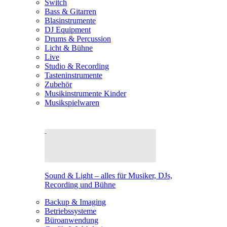
Switch
Bass & Gitarren
Blasinstrumente
DJ Equipment
Drums & Percussion
Licht & Bühne
Live
Studio & Recording
Tasteninstrumente
Zubehör
Musikinstrumente Kinder
Musikspielwaren
Sound & Light – alles für Musiker, DJs,
Recording und Bühne
Backup & Imaging
Betriebssysteme
Büroanwendung