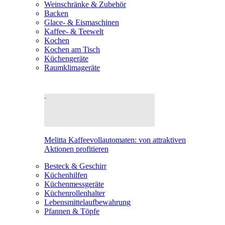
Weinschränke & Zubehör
Backen
Glace- & Eismaschinen
Kaffee- & Teewelt
Kochen
Kochen am Tisch
Küchengeräte
Raumklimageräte
Melitta Kaffeevollautomaten: von attraktiven
Aktionen profitieren
Besteck & Geschirr
Küchenhilfen
Küchenmessgeräte
Küchenrollenhalter
Lebensmittelaufbewahrung
Pfannen & Töpfe