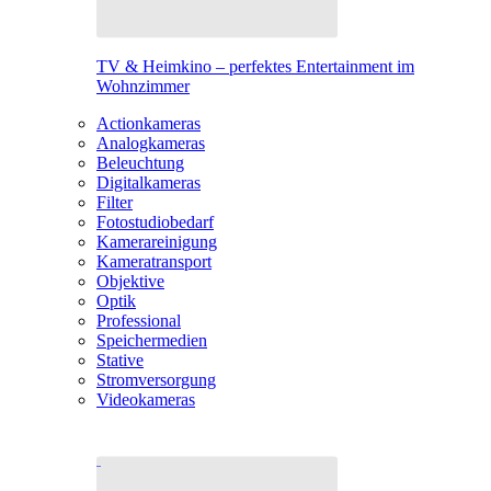
TV & Heimkino – perfektes Entertainment im
Wohnzimmer
Actionkameras
Analogkameras
Beleuchtung
Digitalkameras
Filter
Fotostudiobedarf
Kamerareinigung
Kameratransport
Objektive
Optik
Professional
Speichermedien
Stative
Stromversorgung
Videokameras