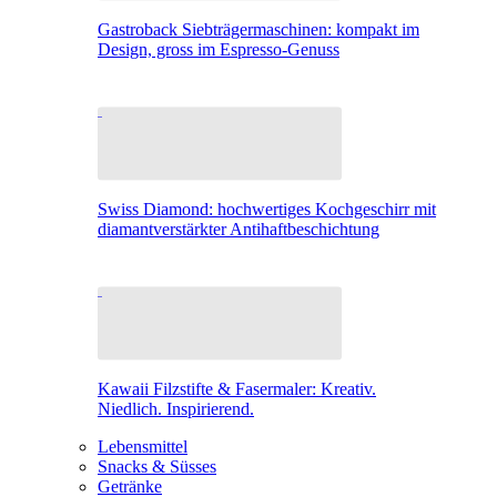
Gastroback Siebträgermaschinen: kompakt im
Design, gross im Espresso-Genuss
Swiss Diamond: hochwertiges Kochgeschirr mit
diamantverstärkter Antihaftbeschichtung
Kawaii Filzstifte & Fasermaler: Kreativ.
Niedlich. Inspirierend.
Lebensmittel
Snacks & Süsses
Getränke