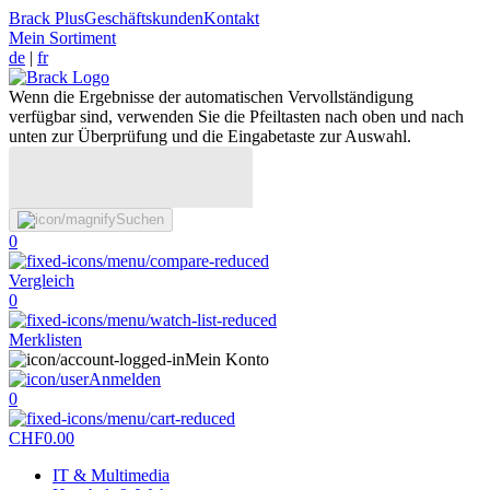
Brack Plus
Geschäftskunden
Kontakt
Mein Sortiment
de
|
fr
Wenn die Ergebnisse der automatischen Vervollständigung
verfügbar sind, verwenden Sie die Pfeiltasten nach oben und nach
unten zur Überprüfung und die Eingabetaste zur Auswahl.
Suchen
0
Vergleich
0
Merklisten
Mein Konto
Anmelden
0
CHF
0.00
IT & Multimedia