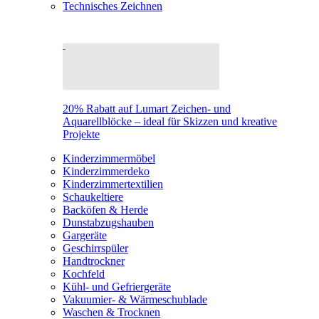
Technisches Zeichnen
20% Rabatt auf Lumart Zeichen- und
Aquarellblöcke – ideal für Skizzen und kreative
Projekte
Kinderzimmermöbel
Kinderzimmerdeko
Kinderzimmertextilien
Schaukeltiere
Backöfen & Herde
Dunstabzugshauben
Gargeräte
Geschirrspüler
Handtrockner
Kochfeld
Kühl- und Gefriergeräte
Vakuumier- & Wärmeschublade
Waschen & Trocknen