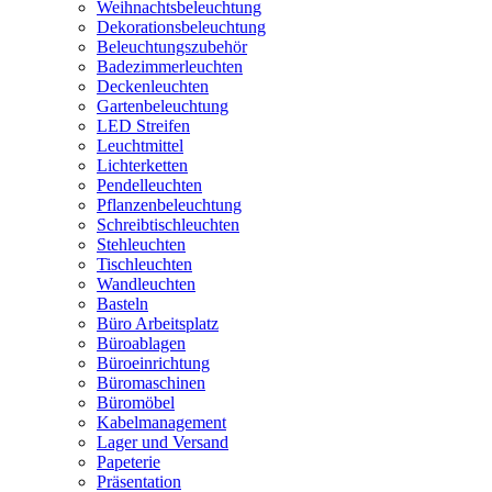
Weihnachtsbeleuchtung
Dekorationsbeleuchtung
Beleuchtungszubehör
Badezimmerleuchten
Deckenleuchten
Gartenbeleuchtung
LED Streifen
Leuchtmittel
Lichterketten
Pendelleuchten
Pflanzenbeleuchtung
Schreibtischleuchten
Stehleuchten
Tischleuchten
Wandleuchten
Basteln
Büro Arbeitsplatz
Büroablagen
Büroeinrichtung
Büromaschinen
Büromöbel
Kabelmanagement
Lager und Versand
Papeterie
Präsentation