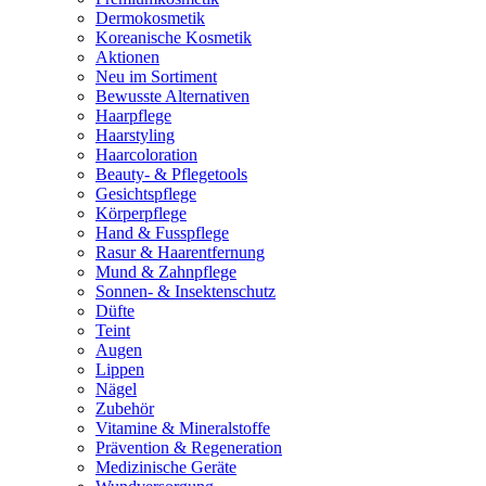
Dermokosmetik
Koreanische Kosmetik
Aktionen
Neu im Sortiment
Bewusste Alternativen
Haarpflege
Haarstyling
Haarcoloration
Beauty- & Pflegetools
Gesichtspflege
Körperpflege
Hand & Fusspflege
Rasur & Haarentfernung
Mund & Zahnpflege
Sonnen- & Insektenschutz
Düfte
Teint
Augen
Lippen
Nägel
Zubehör
Vitamine & Mineralstoffe
Prävention & Regeneration
Medizinische Geräte