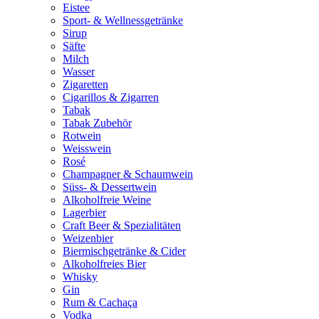
Eistee
Sport- & Wellnessgetränke
Sirup
Säfte
Milch
Wasser
Zigaretten
Cigarillos & Zigarren
Tabak
Tabak Zubehör
Rotwein
Weisswein
Rosé
Champagner & Schaumwein
Süss- & Dessertwein
Alkoholfreie Weine
Lagerbier
Craft Beer & Spezialitäten
Weizenbier
Biermischgetränke & Cider
Alkoholfreies Bier
Whisky
Gin
Rum & Cachaça
Vodka