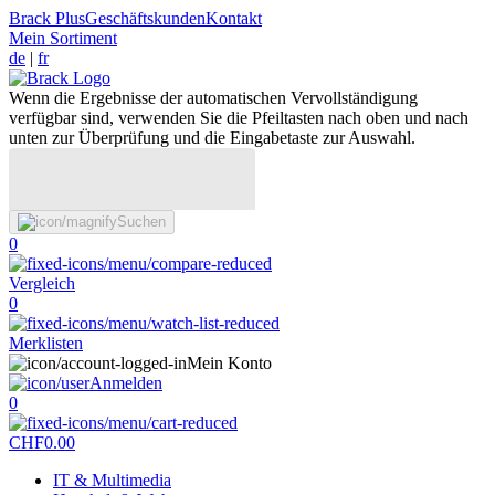
Brack Plus
Geschäftskunden
Kontakt
Mein Sortiment
de
|
fr
Wenn die Ergebnisse der automatischen Vervollständigung
verfügbar sind, verwenden Sie die Pfeiltasten nach oben und nach
unten zur Überprüfung und die Eingabetaste zur Auswahl.
Suchen
0
Vergleich
0
Merklisten
Mein Konto
Anmelden
0
CHF
0.00
IT & Multimedia