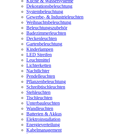
Küche & Wassersysteme
Dekorationsbeleuchtung
Systembeleuchtung
Gewerbe- & Industrieleuchten
Weihnachtsbeleuchtung
Beleuchtungszubehör
Badezimmerleuchten
Deckenleuchten
Gartenbeleuchtung
Kinderlampen
LED Streifen
Leuchtmittel
Lichterketten
Nachtlichter
Pendelleuchten
Pflanzenbeleuchtung
Schreibtischleuchten
Stehleuchten
Tischleuchten
Unterbauleuchten
Wandleuchten
Batterien & Akkus
Elektroinstallation
Energieverteilung
Kabelmanagement