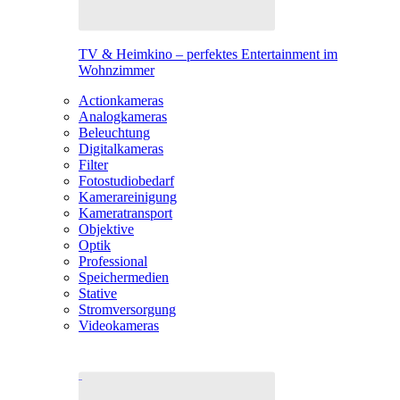
TV & Heimkino – perfektes Entertainment im
Wohnzimmer
Actionkameras
Analogkameras
Beleuchtung
Digitalkameras
Filter
Fotostudiobedarf
Kamerareinigung
Kameratransport
Objektive
Optik
Professional
Speichermedien
Stative
Stromversorgung
Videokameras