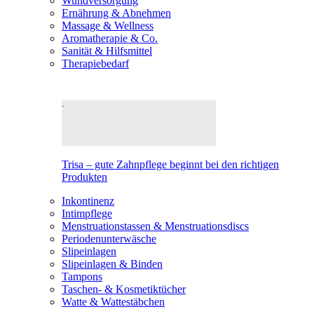
Wundversorgung
Ernährung & Abnehmen
Massage & Wellness
Aromatherapie & Co.
Sanität & Hilfsmittel
Therapiebedarf
Trisa – gute Zahnpflege beginnt bei den richtigen
Produkten
Inkontinenz
Intimpflege
Menstruationstassen & Menstruationsdiscs
Periodenunterwäsche
Slipeinlagen
Slipeinlagen & Binden
Tampons
Taschen- & Kosmetiktücher
Watte & Wattestäbchen