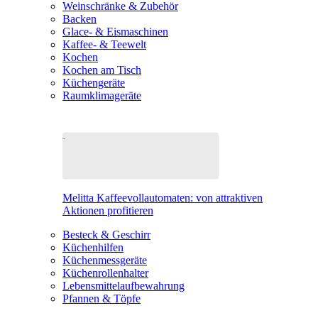
Weinschränke & Zubehör
Backen
Glace- & Eismaschinen
Kaffee- & Teewelt
Kochen
Kochen am Tisch
Küchengeräte
Raumklimageräte
Melitta Kaffeevollautomaten: von attraktiven
Aktionen profitieren
Besteck & Geschirr
Küchenhilfen
Küchenmessgeräte
Küchenrollenhalter
Lebensmittelaufbewahrung
Pfannen & Töpfe