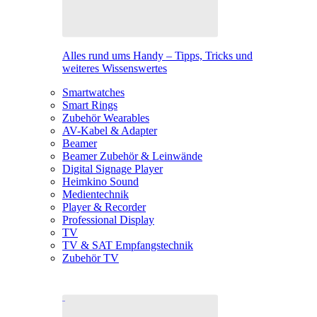
Alles rund ums Handy – Tipps, Tricks und
weiteres Wissenswertes
Smartwatches
Smart Rings
Zubehör Wearables
AV-Kabel & Adapter
Beamer
Beamer Zubehör & Leinwände
Digital Signage Player
Heimkino Sound
Medientechnik
Player & Recorder
Professional Display
TV
TV & SAT Empfangstechnik
Zubehör TV