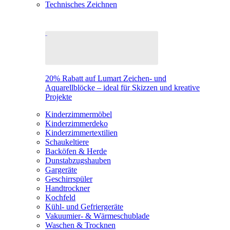
Technisches Zeichnen
20% Rabatt auf Lumart Zeichen- und
Aquarellblöcke – ideal für Skizzen und kreative
Projekte
Kinderzimmermöbel
Kinderzimmerdeko
Kinderzimmertextilien
Schaukeltiere
Backöfen & Herde
Dunstabzugshauben
Gargeräte
Geschirrspüler
Handtrockner
Kochfeld
Kühl- und Gefriergeräte
Vakuumier- & Wärmeschublade
Waschen & Trocknen