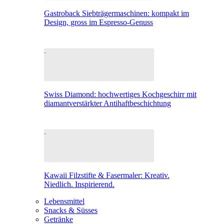
Gastroback Siebträgermaschinen: kompakt im
Design, gross im Espresso-Genuss
Swiss Diamond: hochwertiges Kochgeschirr mit
diamantverstärkter Antihaftbeschichtung
Kawaii Filzstifte & Fasermaler: Kreativ.
Niedlich. Inspirierend.
Lebensmittel
Snacks & Süsses
Getränke