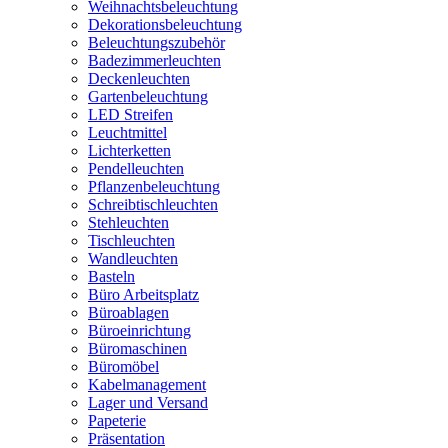
Weihnachtsbeleuchtung
Dekorationsbeleuchtung
Beleuchtungszubehör
Badezimmerleuchten
Deckenleuchten
Gartenbeleuchtung
LED Streifen
Leuchtmittel
Lichterketten
Pendelleuchten
Pflanzenbeleuchtung
Schreibtischleuchten
Stehleuchten
Tischleuchten
Wandleuchten
Basteln
Büro Arbeitsplatz
Büroablagen
Büroeinrichtung
Büromaschinen
Büromöbel
Kabelmanagement
Lager und Versand
Papeterie
Präsentation