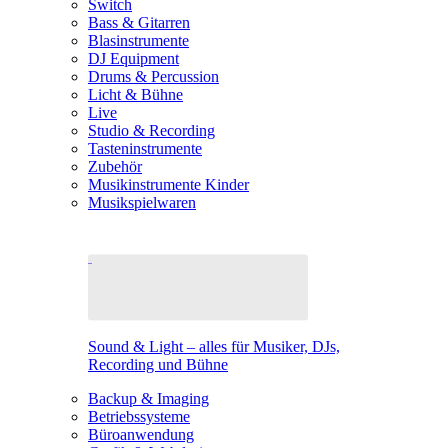
Switch
Bass & Gitarren
Blasinstrumente
DJ Equipment
Drums & Percussion
Licht & Bühne
Live
Studio & Recording
Tasteninstrumente
Zubehör
Musikinstrumente Kinder
Musikspielwaren
Sound & Light – alles für Musiker, DJs,
Recording und Bühne
Backup & Imaging
Betriebssysteme
Büroanwendung