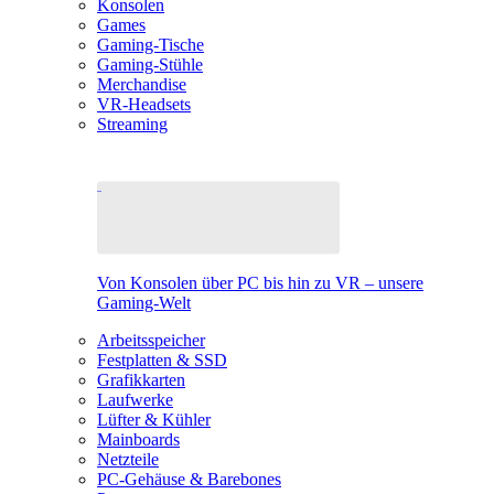
Konsolen
Games
Gaming-Tische
Gaming-Stühle
Merchandise
VR-Headsets
Streaming
Von Konsolen über PC bis hin zu VR – unsere
Gaming-Welt
Arbeitsspeicher
Festplatten & SSD
Grafikkarten
Laufwerke
Lüfter & Kühler
Mainboards
Netzteile
PC-Gehäuse & Barebones