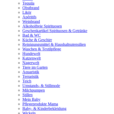
Tequila
Obstbrand
Likör
Apéritifs
Weinbrand
Alkoholfreie Spirituosen
Geschenkartikel Spirituosen & Getränke
Bad & WC
Küche & Geschirr
Reinigungsmittel & Haushaltsutensilien
Waschen & Textilpflege
Hundewelt
Katzenwelt
Nagerwelt
Tiere im Garten
Aquaristik
Terraristik
Teich
Umstands- & Stillmode
Milchpumpen
Stillen
Mein Baby
Pflegeprodukte Mama
Baby- & Kinderbekleidung
Wickeln