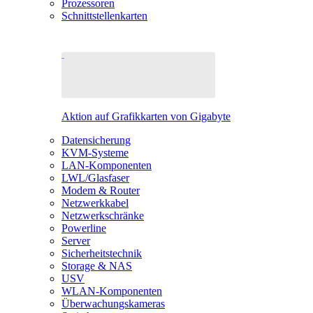
Prozessoren
Schnittstellenkarten
Aktion auf Grafikkarten von Gigabyte
Datensicherung
KVM-Systeme
LAN-Komponenten
LWL/Glasfaser
Modem & Router
Netzwerkkabel
Netzwerkschränke
Powerline
Server
Sicherheitstechnik
Storage & NAS
USV
WLAN-Komponenten
Überwachungskameras