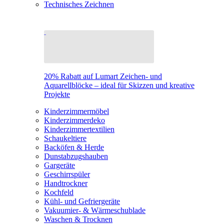
Technisches Zeichnen
20% Rabatt auf Lumart Zeichen- und
Aquarellblöcke – ideal für Skizzen und kreative
Projekte
Kinderzimmermöbel
Kinderzimmerdeko
Kinderzimmertextilien
Schaukeltiere
Backöfen & Herde
Dunstabzugshauben
Gargeräte
Geschirrspüler
Handtrockner
Kochfeld
Kühl- und Gefriergeräte
Vakuumier- & Wärmeschublade
Waschen & Trocknen