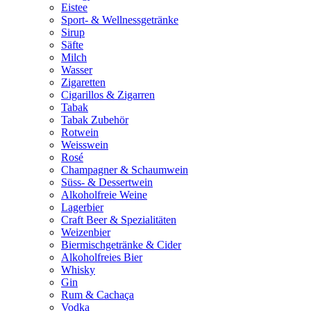
Eistee
Sport- & Wellnessgetränke
Sirup
Säfte
Milch
Wasser
Zigaretten
Cigarillos & Zigarren
Tabak
Tabak Zubehör
Rotwein
Weisswein
Rosé
Champagner & Schaumwein
Süss- & Dessertwein
Alkoholfreie Weine
Lagerbier
Craft Beer & Spezialitäten
Weizenbier
Biermischgetränke & Cider
Alkoholfreies Bier
Whisky
Gin
Rum & Cachaça
Vodka