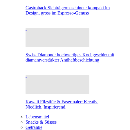
Gastroback Siebträgermaschinen: kompakt im
Design, gross im Espresso-Genuss
Swiss Diamond: hochwertiges Kochgeschirr mit
diamantverstärkter Antihaftbeschichtung
Kawaii Filzstifte & Fasermaler: Kreativ.
Niedlich. Inspirierend.
Lebensmittel
Snacks & Süsses
Getränke