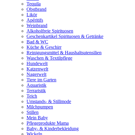
Tequila
Obstbrand
Likör
Apéritifs
Weinbrand
Alkoholfreie Spirituosen
Geschenkartikel Spirituosen & Getränke
Bad & WC
Küche & Geschirr
Reinigungsmittel & Haushaltsutensilien
Waschen & Textilpflege
Hundewelt
Katzenwelt
Nagerwelt
Tiere im Garten
Aquaristik
Terraristik
Teich
Umstands- & Stillmode
Milchpumpen
Stillen
Mein Baby
Pflegeprodukte Mama
Baby- & Kinderbekleidung
Wickeln