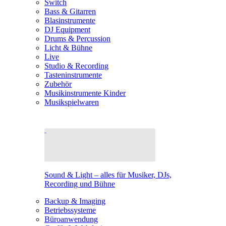
Switch
Bass & Gitarren
Blasinstrumente
DJ Equipment
Drums & Percussion
Licht & Bühne
Live
Studio & Recording
Tasteninstrumente
Zubehör
Musikinstrumente Kinder
Musikspielwaren
Sound & Light – alles für Musiker, DJs,
Recording und Bühne
Backup & Imaging
Betriebssysteme
Büroanwendung