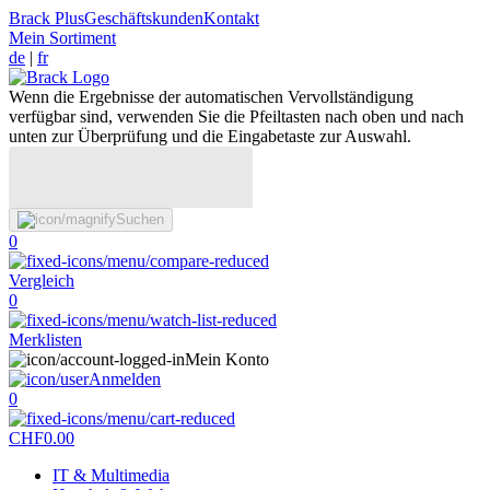
Brack Plus
Geschäftskunden
Kontakt
Mein Sortiment
de
|
fr
Wenn die Ergebnisse der automatischen Vervollständigung
verfügbar sind, verwenden Sie die Pfeiltasten nach oben und nach
unten zur Überprüfung und die Eingabetaste zur Auswahl.
Suchen
0
Vergleich
0
Merklisten
Mein Konto
Anmelden
0
CHF
0.00
IT & Multimedia