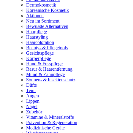
Dermokosmetik
Koreanische Kosmetik
Aktionen
Neu im Sortiment
Bewusste Alternativen
Haarpflege
Haarstyling
Haarcoloration
Beauty- & Pflegetools
Gesichtspflege
Körperpflege
Hand & Fusspflege
Rasur & Haarentfernung
Mund & Zahnpflege
Sonnen- & Insektenschutz
Düfte
Teint
Augen
Lippen
Nägel
Zubehör
Vitamine & Mineralstoffe
Prävention & Regeneration
Medizinische Geräte