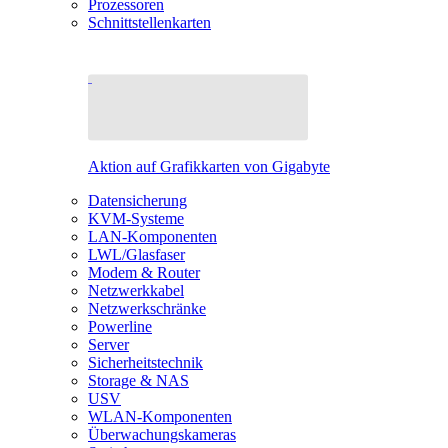
Prozessoren
Schnittstellenkarten
Aktion auf Grafikkarten von Gigabyte
Datensicherung
KVM-Systeme
LAN-Komponenten
LWL/Glasfaser
Modem & Router
Netzwerkkabel
Netzwerkschränke
Powerline
Server
Sicherheitstechnik
Storage & NAS
USV
WLAN-Komponenten
Überwachungskameras