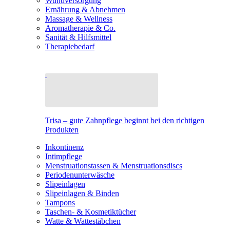
Wundversorgung
Ernährung & Abnehmen
Massage & Wellness
Aromatherapie & Co.
Sanität & Hilfsmittel
Therapiebedarf
Trisa – gute Zahnpflege beginnt bei den richtigen
Produkten
Inkontinenz
Intimpflege
Menstruationstassen & Menstruationsdiscs
Periodenunterwäsche
Slipeinlagen
Slipeinlagen & Binden
Tampons
Taschen- & Kosmetiktücher
Watte & Wattestäbchen