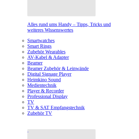
Alles rund ums Handy – Tipps, Tricks und
weiteres Wissenswertes
Smartwatches
Smart Rings
Zubehör Wearables
AV-Kabel & Adapter
Beamer
Beamer Zubehör & Leinwände
Digital Signage Player
Heimkino Sound
Medientechnik
Player & Recorder
Professional Display
TV
TV & SAT Empfangstechnik
Zubehör TV