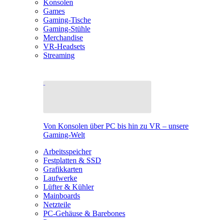
Konsolen
Games
Gaming-Tische
Gaming-Stühle
Merchandise
VR-Headsets
Streaming
Von Konsolen über PC bis hin zu VR – unsere
Gaming-Welt
Arbeitsspeicher
Festplatten & SSD
Grafikkarten
Laufwerke
Lüfter & Kühler
Mainboards
Netzteile
PC-Gehäuse & Barebones