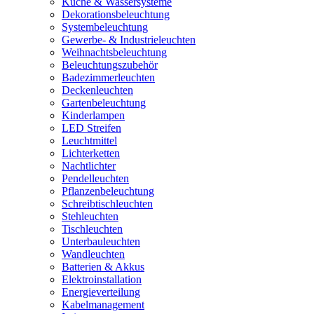
Küche & Wassersysteme
Dekorationsbeleuchtung
Systembeleuchtung
Gewerbe- & Industrieleuchten
Weihnachtsbeleuchtung
Beleuchtungszubehör
Badezimmerleuchten
Deckenleuchten
Gartenbeleuchtung
Kinderlampen
LED Streifen
Leuchtmittel
Lichterketten
Nachtlichter
Pendelleuchten
Pflanzenbeleuchtung
Schreibtischleuchten
Stehleuchten
Tischleuchten
Unterbauleuchten
Wandleuchten
Batterien & Akkus
Elektroinstallation
Energieverteilung
Kabelmanagement