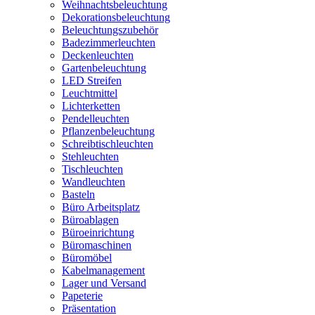
Weihnachtsbeleuchtung
Dekorationsbeleuchtung
Beleuchtungszubehör
Badezimmerleuchten
Deckenleuchten
Gartenbeleuchtung
LED Streifen
Leuchtmittel
Lichterketten
Pendelleuchten
Pflanzenbeleuchtung
Schreibtischleuchten
Stehleuchten
Tischleuchten
Wandleuchten
Basteln
Büro Arbeitsplatz
Büroablagen
Büroeinrichtung
Büromaschinen
Büromöbel
Kabelmanagement
Lager und Versand
Papeterie
Präsentation