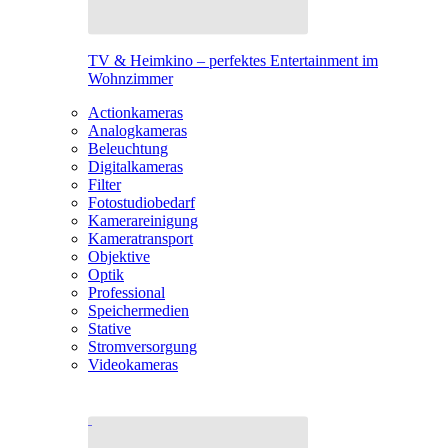
TV & Heimkino – perfektes Entertainment im
Wohnzimmer
Actionkameras
Analogkameras
Beleuchtung
Digitalkameras
Filter
Fotostudiobedarf
Kamerareinigung
Kameratransport
Objektive
Optik
Professional
Speichermedien
Stative
Stromversorgung
Videokameras