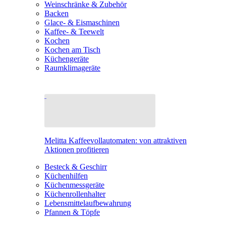
Weinschränke & Zubehör
Backen
Glace- & Eismaschinen
Kaffee- & Teewelt
Kochen
Kochen am Tisch
Küchengeräte
Raumklimageräte
Melitta Kaffeevollautomaten: von attraktiven
Aktionen profitieren
Besteck & Geschirr
Küchenhilfen
Küchenmessgeräte
Küchenrollenhalter
Lebensmittelaufbewahrung
Pfannen & Töpfe