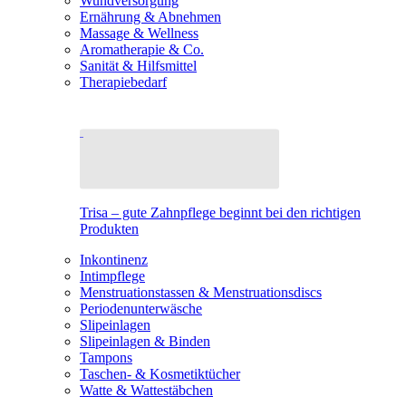
Wundversorgung
Ernährung & Abnehmen
Massage & Wellness
Aromatherapie & Co.
Sanität & Hilfsmittel
Therapiebedarf
Trisa – gute Zahnpflege beginnt bei den richtigen
Produkten
Inkontinenz
Intimpflege
Menstruationstassen & Menstruationsdiscs
Periodenunterwäsche
Slipeinlagen
Slipeinlagen & Binden
Tampons
Taschen- & Kosmetiktücher
Watte & Wattestäbchen