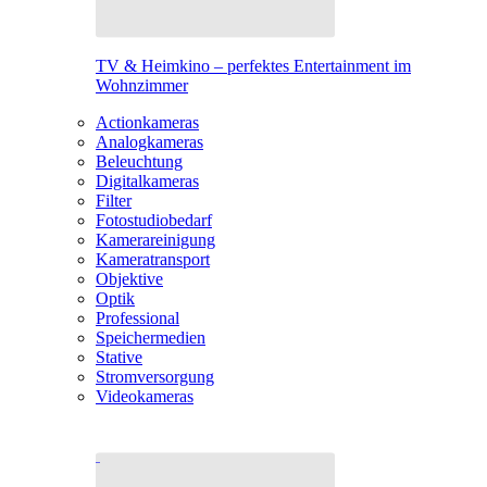
TV & Heimkino – perfektes Entertainment im
Wohnzimmer
Actionkameras
Analogkameras
Beleuchtung
Digitalkameras
Filter
Fotostudiobedarf
Kamerareinigung
Kameratransport
Objektive
Optik
Professional
Speichermedien
Stative
Stromversorgung
Videokameras