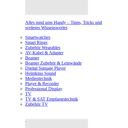
Alles rund ums Handy – Tipps, Tricks und
weiteres Wissenswertes
Smartwatches
Smart Rings
Zubehör Wearables
AV-Kabel & Adapter
Beamer
Beamer Zubehör & Leinwände
Digital Signage Player
Heimkino Sound
Medientechnik
Player & Recorder
Professional Display
TV
TV & SAT Empfangstechnik
Zubehör TV