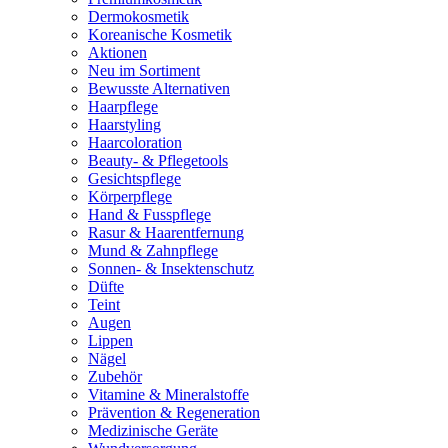
Dermokosmetik
Koreanische Kosmetik
Aktionen
Neu im Sortiment
Bewusste Alternativen
Haarpflege
Haarstyling
Haarcoloration
Beauty- & Pflegetools
Gesichtspflege
Körperpflege
Hand & Fusspflege
Rasur & Haarentfernung
Mund & Zahnpflege
Sonnen- & Insektenschutz
Düfte
Teint
Augen
Lippen
Nägel
Zubehör
Vitamine & Mineralstoffe
Prävention & Regeneration
Medizinische Geräte