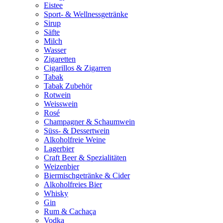
Eistee
Sport- & Wellnessgetränke
Sirup
Säfte
Milch
Wasser
Zigaretten
Cigarillos & Zigarren
Tabak
Tabak Zubehör
Rotwein
Weisswein
Rosé
Champagner & Schaumwein
Süss- & Dessertwein
Alkoholfreie Weine
Lagerbier
Craft Beer & Spezialitäten
Weizenbier
Biermischgetränke & Cider
Alkoholfreies Bier
Whisky
Gin
Rum & Cachaça
Vodka