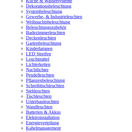
Küche & Wassersysteme
Dekorationsbeleuchtung
Systembeleuchtung
Gewerbe- & Industrieleuchten
Weihnachtsbeleuchtung
Beleuchtungszubehör
Badezimmerleuchten
Deckenleuchten
Gartenbeleuchtung
Kinderlampen
LED Streifen
Leuchtmittel
Lichterketten
Nachtlichter
Pendelleuchten
Pflanzenbeleuchtung
Schreibtischleuchten
Stehleuchten
Tischleuchten
Unterbauleuchten
Wandleuchten
Batterien & Akkus
Elektroinstallation
Energieverteilung
Kabelmanagement