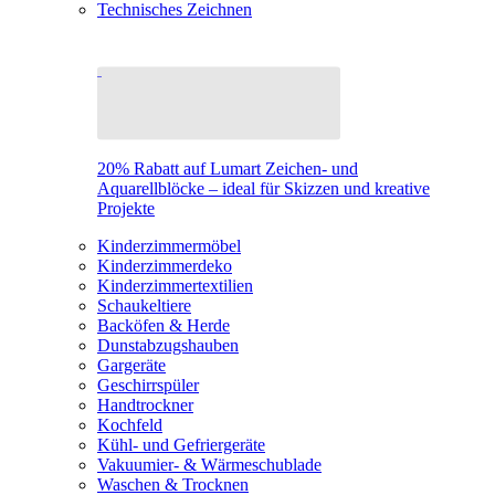
Technisches Zeichnen
20% Rabatt auf Lumart Zeichen- und
Aquarellblöcke – ideal für Skizzen und kreative
Projekte
Kinderzimmermöbel
Kinderzimmerdeko
Kinderzimmertextilien
Schaukeltiere
Backöfen & Herde
Dunstabzugshauben
Gargeräte
Geschirrspüler
Handtrockner
Kochfeld
Kühl- und Gefriergeräte
Vakuumier- & Wärmeschublade
Waschen & Trocknen