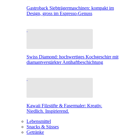
Gastroback Siebträgermaschinen: kompakt im
Design, gross im Espresso-Genuss
Swiss Diamond: hochwertiges Kochgeschirr mit
diamantverstärkter Antihaftbeschichtung
Kawaii Filzstifte & Fasermaler: Kreativ.
Niedlich. Inspirierend.
Lebensmittel
Snacks & Süsses
Getränke