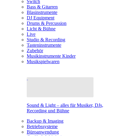
Switch
Bass & Gitarren
Blasinstrumente
DJ Equipment
Drums & Percussion
Licht & Bühne
Live
Studio & Recording
Tasteninstrumente
Zubehör
Musikinstrumente Kinder
Musikspielwaren
Sound & Light – alles für Musiker, DJs,
Recording und Bühne
Backup & Imaging
Betriebssysteme
Büroanwendung