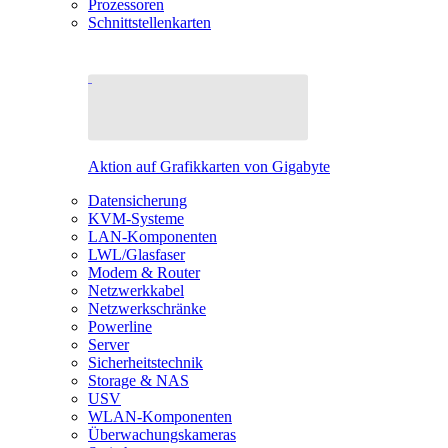
Prozessoren
Schnittstellenkarten
Aktion auf Grafikkarten von Gigabyte
Datensicherung
KVM-Systeme
LAN-Komponenten
LWL/Glasfaser
Modem & Router
Netzwerkkabel
Netzwerkschränke
Powerline
Server
Sicherheitstechnik
Storage & NAS
USV
WLAN-Komponenten
Überwachungskameras