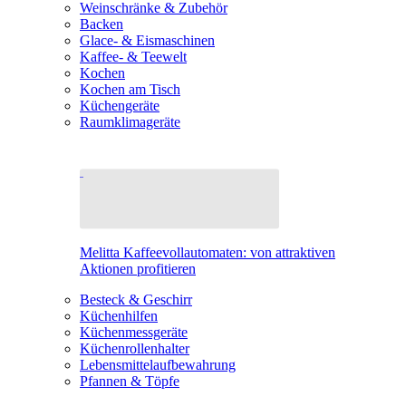
Weinschränke & Zubehör
Backen
Glace- & Eismaschinen
Kaffee- & Teewelt
Kochen
Kochen am Tisch
Küchengeräte
Raumklimageräte
Melitta Kaffeevollautomaten: von attraktiven
Aktionen profitieren
Besteck & Geschirr
Küchenhilfen
Küchenmessgeräte
Küchenrollenhalter
Lebensmittelaufbewahrung
Pfannen & Töpfe