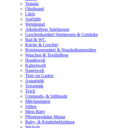
Tequila
Obstbrand
Likör
Apéritifs
Weinbrand
Alkoholfreie Spirituosen
Geschenkartikel Spirituosen & Getränke
Bad & WC
Küche & Geschirr
Reinigungsmittel & Haushaltsutensilien
Waschen & Textilpflege
Hundewelt
Katzenwelt
Nagerwelt
Tiere im Garten
Aquaristik
Terraristik
Teich
Umstands- & Stillmode
Milchpumpen
Stillen
Mein Baby
Pflegeprodukte Mama
Baby- & Kinderbekleidung
Wickeln