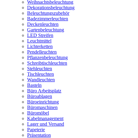
Weihnachtsbeleuchtung
Dekorationsbeleuchtung
Beleuchtungszubehör
Badezimmerleuchten
Deckenleuchten
Gartenbeleuchtung
LED Streifen
Leuchtmittel
Lichterketten
Pendelleuchten
Pflanzenbeleuchtung
Schreibtischleuchten
Stehleuchten
Tischleuchten
Wandleuchten
Basteln
Büro Arbeitsplatz
Büroablagen
Büroeinrichtung
Büromaschinen
Büromöbel
Kabelmanagement
Lager und Versand
Papeterie
Präsentation