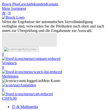
Brack Plus
Geschäftskunden
Kontakt
Mein Sortiment
de
|
fr
Wenn die Ergebnisse der automatischen Vervollständigung
verfügbar sind, verwenden Sie die Pfeiltasten nach oben und nach
unten zur Überprüfung und die Eingabetaste zur Auswahl.
Suchen
0
Vergleich
0
Merklisten
Mein Konto
Anmelden
0
CHF
0.00
IT & Multimedia