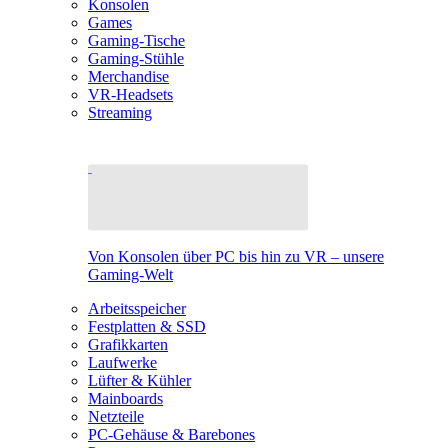
Konsolen
Games
Gaming-Tische
Gaming-Stühle
Merchandise
VR-Headsets
Streaming
Von Konsolen über PC bis hin zu VR – unsere
Gaming-Welt
Arbeitsspeicher
Festplatten & SSD
Grafikkarten
Laufwerke
Lüfter & Kühler
Mainboards
Netzteile
PC-Gehäuse & Barebones