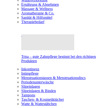
Wundversorgung
Ernährung & Abnehmen
Massage & Wellness
Aromatherapie & Co.
Sanität & Hilfsmittel
Therapiebedarf
Trisa – gute Zahnpflege beginnt bei den richtigen
Produkten
Inkontinenz
Intimpflege
Menstruationstassen & Menstruationsdiscs
Periodenunterwäsche
Slipeinlagen
Slipeinlagen & Binden
Tampons
Taschen- & Kosmetiktücher
Watte & Wattestäbchen