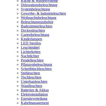
Küche & Wassersysteme
Dekorationsbeleuchtung
Systembeleuchtung
Gewerbe- & Industrieleuchten
Weihnachtsbeleuchtung
Beleuchtungszubehör
Badezimmerleuchten
Deckenleuchten
Gartenbeleuchtung
Kinderlampen
LED Streifen
Leuchtmittel
Lichterketten
Nachtlichter
Pendelleuchten
Pflanzenbeleuchtung
Schreibtischleuchten
Stehleuchten
Tischleuchten
Unterbauleuchten
Wandleuchten
Batterien & Akkus
Elektroinstallation
Energieverteilung
Kabelmanagement