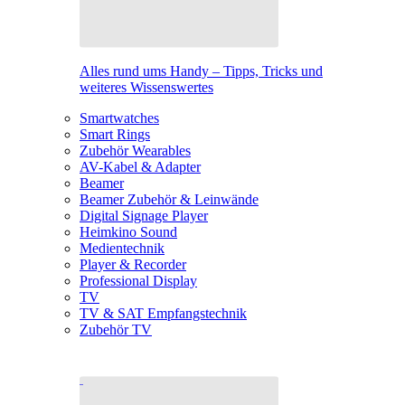
Alles rund ums Handy – Tipps, Tricks und
weiteres Wissenswertes
Smartwatches
Smart Rings
Zubehör Wearables
AV-Kabel & Adapter
Beamer
Beamer Zubehör & Leinwände
Digital Signage Player
Heimkino Sound
Medientechnik
Player & Recorder
Professional Display
TV
TV & SAT Empfangstechnik
Zubehör TV