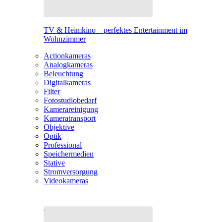
TV & Heimkino – perfektes Entertainment im
Wohnzimmer
Actionkameras
Analogkameras
Beleuchtung
Digitalkameras
Filter
Fotostudiobedarf
Kamerareinigung
Kameratransport
Objektive
Optik
Professional
Speichermedien
Stative
Stromversorgung
Videokameras