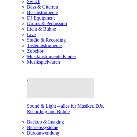
Switch
Bass & Gitarren
Blasinstrumente
DJ Equipment
Drums & Percussion
Licht & Bühne
Live
Studio & Recording
Tasteninstrumente
Zubehör
Musikinstrumente Kinder
Musikspielwaren
Sound & Light – alles für Musiker, DJs,
Recording und Bühne
Backup & Imaging
Betriebssysteme
Büroanwendung