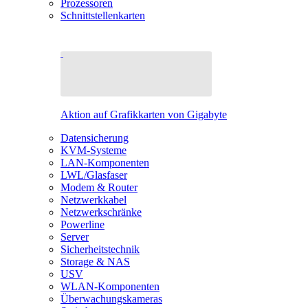
Prozessoren
Schnittstellenkarten
Aktion auf Grafikkarten von Gigabyte
Datensicherung
KVM-Systeme
LAN-Komponenten
LWL/Glasfaser
Modem & Router
Netzwerkkabel
Netzwerkschränke
Powerline
Server
Sicherheitstechnik
Storage & NAS
USV
WLAN-Komponenten
Überwachungskameras