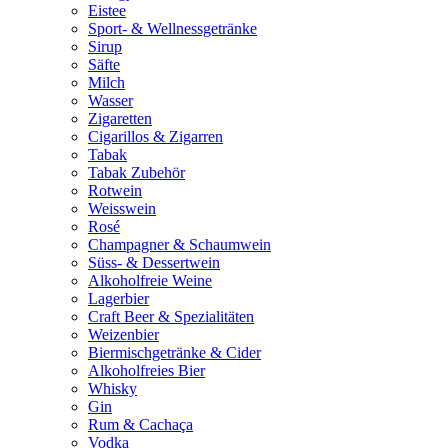
Eistee
Sport- & Wellnessgetränke
Sirup
Säfte
Milch
Wasser
Zigaretten
Cigarillos & Zigarren
Tabak
Tabak Zubehör
Rotwein
Weisswein
Rosé
Champagner & Schaumwein
Süss- & Dessertwein
Alkoholfreie Weine
Lagerbier
Craft Beer & Spezialitäten
Weizenbier
Biermischgetränke & Cider
Alkoholfreies Bier
Whisky
Gin
Rum & Cachaça
Vodka