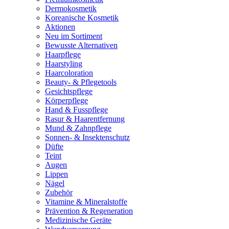
Dermokosmetik
Koreanische Kosmetik
Aktionen
Neu im Sortiment
Bewusste Alternativen
Haarpflege
Haarstyling
Haarcoloration
Beauty- & Pflegetools
Gesichtspflege
Körperpflege
Hand & Fusspflege
Rasur & Haarentfernung
Mund & Zahnpflege
Sonnen- & Insektenschutz
Düfte
Teint
Augen
Lippen
Nägel
Zubehör
Vitamine & Mineralstoffe
Prävention & Regeneration
Medizinische Geräte