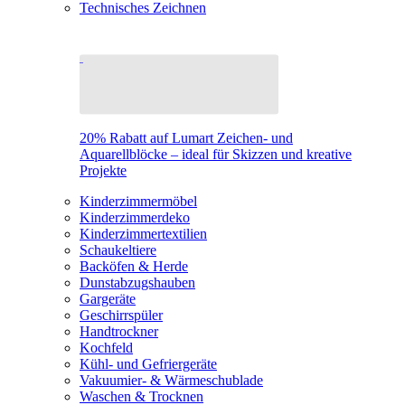
Technisches Zeichnen
20% Rabatt auf Lumart Zeichen- und
Aquarellblöcke – ideal für Skizzen und kreative
Projekte
Kinderzimmermöbel
Kinderzimmerdeko
Kinderzimmertextilien
Schaukeltiere
Backöfen & Herde
Dunstabzugshauben
Gargeräte
Geschirrspüler
Handtrockner
Kochfeld
Kühl- und Gefriergeräte
Vakuumier- & Wärmeschublade
Waschen & Trocknen