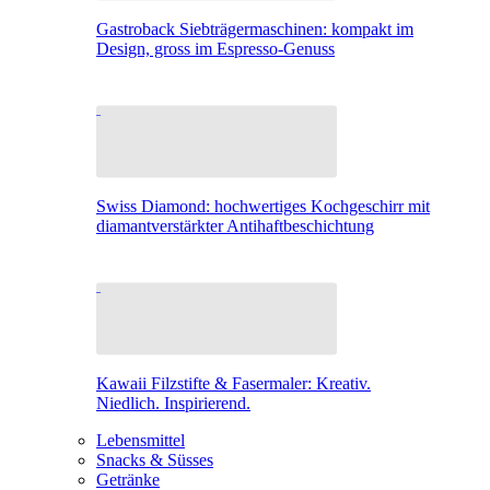
Gastroback Siebträgermaschinen: kompakt im
Design, gross im Espresso-Genuss
Swiss Diamond: hochwertiges Kochgeschirr mit
diamantverstärkter Antihaftbeschichtung
Kawaii Filzstifte & Fasermaler: Kreativ.
Niedlich. Inspirierend.
Lebensmittel
Snacks & Süsses
Getränke