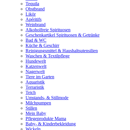
Tequila
Obstbrand
Likör
Apéritifs
Weinbrand
Alkoholfreie Spirituosen
Geschenkartikel Spirituosen & Getränke
Bad & WC
Küche & Geschirr
Reinigungsmittel & Haushaltsutensilien
Waschen & Textilpflege
Hundewelt
Katzenwelt
Nagerwelt
Tiere im Garten
Aquaristik
Terraristik
Teich
Umstands- & Stillmode
Milchpumpen
Stillen
Mein Baby
Pflegeprodukte Mama
Baby- & Kinderbekleidung
Wickeln