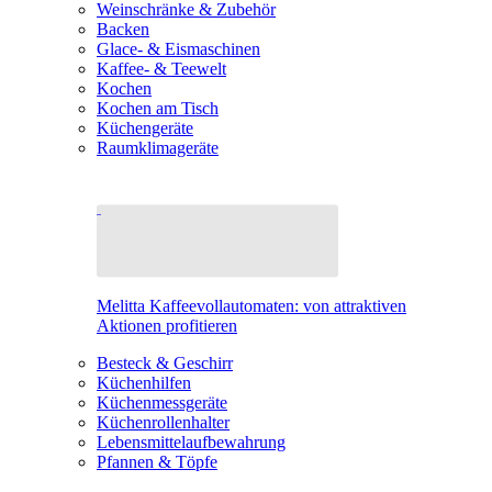
Weinschränke & Zubehör
Backen
Glace- & Eismaschinen
Kaffee- & Teewelt
Kochen
Kochen am Tisch
Küchengeräte
Raumklimageräte
Melitta Kaffeevollautomaten: von attraktiven
Aktionen profitieren
Besteck & Geschirr
Küchenhilfen
Küchenmessgeräte
Küchenrollenhalter
Lebensmittelaufbewahrung
Pfannen & Töpfe