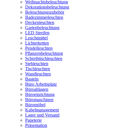
Weihnachtsbeleuchtung
Dekorationsbeleuchtung
Beleuchtungszubehör
Badezimmerleuchten
Deckenleuchten
Gartenbeleuchtung
LED Streifen
Leuchtmittel
Lichterketten
Pendelleuchten
Pflanzenbeleuchtung
Schreibtischleuchten
Stehleuchten
Tischleuchten
Wandleuchten
Basteln
Büro Arbeitsplatz
Büroablagen
Büroeinrichtung
Büromaschinen
Büromöbel
Kabelmanagement
Lager und Versand
Papeterie
Präsentation