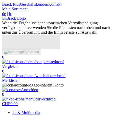
Brack Plus
Geschäftskunden
Kontakt
Mein Sortiment
de
|
fr
Wenn die Ergebnisse der automatischen Vervollständigung
verfügbar sind, verwenden Sie die Pfeiltasten nach oben und nach
unten zur Überprüfung und die Eingabetaste zur Auswahl.
Suchen
0
Vergleich
0
Merklisten
Mein Konto
Anmelden
0
CHF
0.00
IT & Multimedia