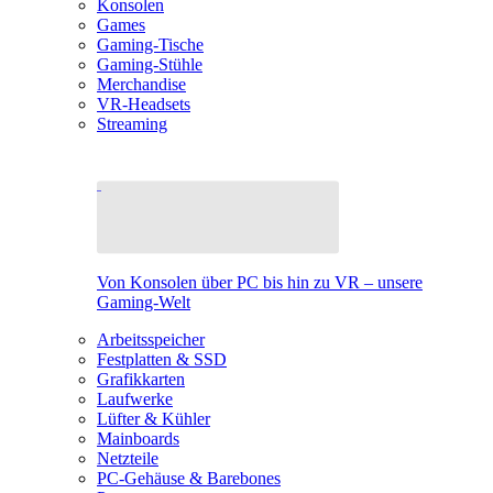
Konsolen
Games
Gaming-Tische
Gaming-Stühle
Merchandise
VR-Headsets
Streaming
Von Konsolen über PC bis hin zu VR – unsere
Gaming-Welt
Arbeitsspeicher
Festplatten & SSD
Grafikkarten
Laufwerke
Lüfter & Kühler
Mainboards
Netzteile
PC-Gehäuse & Barebones