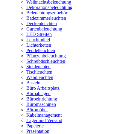
Weihnachtsbeleuchtung
Dekorationsbeleuchtung
Beleuchtungszubehör
Badezimmerleuchten
Deckenleuchten
Gartenbeleuchtung
LED Streifen
Leuchtmittel
Lichterketten
Pendelleuchten
Pflanzenbeleuchtung
Schreibtischleuchten
Stehleuchten
Tischleuchten
Wandleuchten
Basteln
Büro Arbeitsplatz
Büroablagen
Büroeinrichtung
Büromaschinen
Büromöbel
Kabelmanagement
Lager und Versand
Papeterie
Präsentation