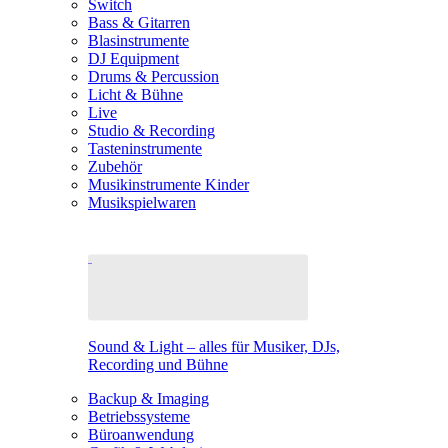
Switch
Bass & Gitarren
Blasinstrumente
DJ Equipment
Drums & Percussion
Licht & Bühne
Live
Studio & Recording
Tasteninstrumente
Zubehör
Musikinstrumente Kinder
Musikspielwaren
Sound & Light – alles für Musiker, DJs,
Recording und Bühne
Backup & Imaging
Betriebssysteme
Büroanwendung