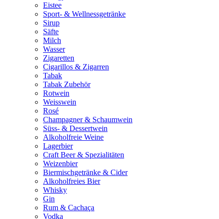
Eistee
Sport- & Wellnessgetränke
Sirup
Säfte
Milch
Wasser
Zigaretten
Cigarillos & Zigarren
Tabak
Tabak Zubehör
Rotwein
Weisswein
Rosé
Champagner & Schaumwein
Süss- & Dessertwein
Alkoholfreie Weine
Lagerbier
Craft Beer & Spezialitäten
Weizenbier
Biermischgetränke & Cider
Alkoholfreies Bier
Whisky
Gin
Rum & Cachaça
Vodka