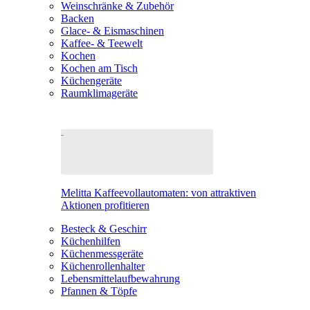
Weinschränke & Zubehör
Backen
Glace- & Eismaschinen
Kaffee- & Teewelt
Kochen
Kochen am Tisch
Küchengeräte
Raumklimageräte
Melitta Kaffeevollautomaten: von attraktiven
Aktionen profitieren
Besteck & Geschirr
Küchenhilfen
Küchenmessgeräte
Küchenrollenhalter
Lebensmittelaufbewahrung
Pfannen & Töpfe