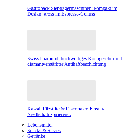
Gastroback Siebträgermaschinen: kompakt im
Design, gross im Espresso-Genuss
Swiss Diamond: hochwertiges Kochgeschirr mit
diamantverstärkter Antihaftbeschichtung
Kawaii Filzstifte & Fasermaler: Kreativ.
Niedlich. Inspirierend.
Lebensmittel
Snacks & Süsses
Getränke