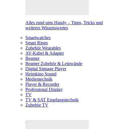
Alles rund ums Handy – Tipps, Tricks und
weiteres Wissenswertes
Smartwatches
Smart Rings
Zubehör Wearables
AV-Kabel & Adapter
Beamer
Beamer Zubehör & Leinwände
Digital Signage Player
Heimkino Sound
Medientechnik
Player & Recorder
Professional Display
TV
TV & SAT Empfangstechnik
Zubehör TV