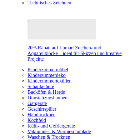
Technisches Zeichnen
20% Rabatt auf Lumart Zeichen- und
Aquarellblöcke – ideal für Skizzen und kreative
Projekte
Kinderzimmermöbel
Kinderzimmerdeko
Kinderzimmertextilien
Schaukeltiere
Backöfen & Herde
Dunstabzugshauben
Gargeräte
Geschirrspüler
Handtrockner
Kochfeld
Kühl- und Gefriergeräte
Vakuumier- & Wärmeschublade
Waschen & Trocknen