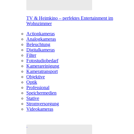
TV & Heimkino – perfektes Entertainment im
Wohnzimmer
Actionkameras
Analogkameras
Beleuchtung
Digitalkameras
Filter
Fotostudiobedarf
Kamerareinigung
Kameratransport
Objektive
Optik
Professional
Speichermedien
Stative
Stromversorgung
Videokameras