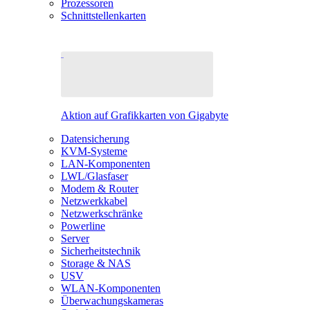
Prozessoren
Schnittstellenkarten
Aktion auf Grafikkarten von Gigabyte
Datensicherung
KVM-Systeme
LAN-Komponenten
LWL/Glasfaser
Modem & Router
Netzwerkkabel
Netzwerkschränke
Powerline
Server
Sicherheitstechnik
Storage & NAS
USV
WLAN-Komponenten
Überwachungskameras