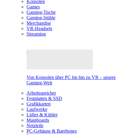
Konsolen
Games
Gaming-Tische
Gaming-Stühle
Merchandise
VR-Headsets
Streaming
Von Konsolen über PC bis hin zu VR – unsere
Gaming-Welt
Arbeitsspeicher
Festplatten & SSD
Grafikkarten
Laufwerke
Lüfter & Kühler
Mainboards
Netzteile
PC-Gehäuse & Barebones