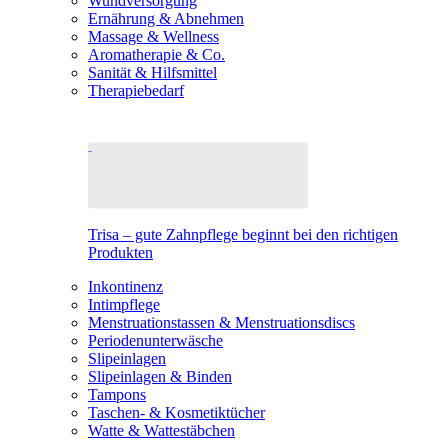
Wundversorgung
Ernährung & Abnehmen
Massage & Wellness
Aromatherapie & Co.
Sanität & Hilfsmittel
Therapiebedarf
Trisa – gute Zahnpflege beginnt bei den richtigen
Produkten
Inkontinenz
Intimpflege
Menstruationstassen & Menstruationsdiscs
Periodenunterwäsche
Slipeinlagen
Slipeinlagen & Binden
Tampons
Taschen- & Kosmetiktücher
Watte & Wattestäbchen