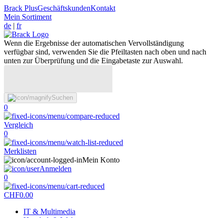
Brack Plus
Geschäftskunden
Kontakt
Mein Sortiment
de
|
fr
Wenn die Ergebnisse der automatischen Vervollständigung
verfügbar sind, verwenden Sie die Pfeiltasten nach oben und nach
unten zur Überprüfung und die Eingabetaste zur Auswahl.
Suchen
0
Vergleich
0
Merklisten
Mein Konto
Anmelden
0
CHF
0.00
IT & Multimedia