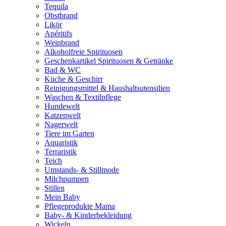
Tequila
Obstbrand
Likör
Apéritifs
Weinbrand
Alkoholfreie Spirituosen
Geschenkartikel Spirituosen & Getränke
Bad & WC
Küche & Geschirr
Reinigungsmittel & Haushaltsutensilien
Waschen & Textilpflege
Hundewelt
Katzenwelt
Nagerwelt
Tiere im Garten
Aquaristik
Terraristik
Teich
Umstands- & Stillmode
Milchpumpen
Stillen
Mein Baby
Pflegeprodukte Mama
Baby- & Kinderbekleidung
Wickeln