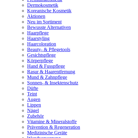
Dermokosmetik
Koreanische Kosmetik
Aktionen
Neu im Sortiment
Bewusste Alternativen
Haarpflege
Haarstyling
Haarcoloration
Beauty- & Pflegetools
Gesichtspflege
Körperpflege
Hand & Fusspflege
Rasur & Haarentfernung
Mund & Zahnpflege
Sonnen- & Insektenschutz
Düfte
Teint
Augen
Lippen
Nägel
Zubehör
Vitamine & Mineralstoffe
Prävention & Regeneration
Medizinische Geräte