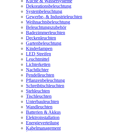
Küche & Wassersysteme
Dekorationsbeleuchtung
Systembeleuchtung
Gewerbe- & Industrieleuchten
Weihnachtsbeleuchtung
Beleuchtungszubehör
Badezimmerleuchten
Deckenleuchten
Gartenbeleuchtung
Kinderlampen
LED Streifen
Leuchtmittel
Lichterketten
Nachtlichter
Pendelleuchten
Pflanzenbeleuchtung
Schreibtischleuchten
Stehleuchten
Tischleuchten
Unterbauleuchten
Wandleuchten
Batterien & Akkus
Elektroinstallation
Energieverteilung
Kabelmanagement