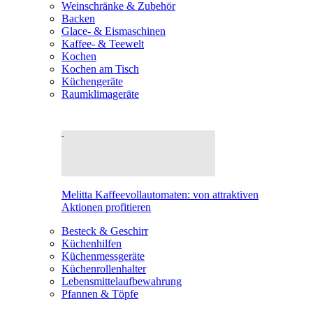
Weinschränke & Zubehör
Backen
Glace- & Eismaschinen
Kaffee- & Teewelt
Kochen
Kochen am Tisch
Küchengeräte
Raumklimageräte
Melitta Kaffeevollautomaten: von attraktiven
Aktionen profitieren
Besteck & Geschirr
Küchenhilfen
Küchenmessgeräte
Küchenrollenhalter
Lebensmittelaufbewahrung
Pfannen & Töpfe