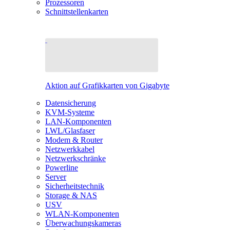
Prozessoren
Schnittstellenkarten
Aktion auf Grafikkarten von Gigabyte
Datensicherung
KVM-Systeme
LAN-Komponenten
LWL/Glasfaser
Modem & Router
Netzwerkkabel
Netzwerkschränke
Powerline
Server
Sicherheitstechnik
Storage & NAS
USV
WLAN-Komponenten
Überwachungskameras