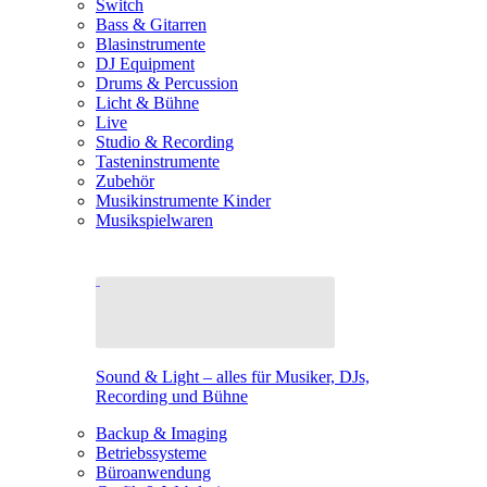
Switch
Bass & Gitarren
Blasinstrumente
DJ Equipment
Drums & Percussion
Licht & Bühne
Live
Studio & Recording
Tasteninstrumente
Zubehör
Musikinstrumente Kinder
Musikspielwaren
Sound & Light – alles für Musiker, DJs,
Recording und Bühne
Backup & Imaging
Betriebssysteme
Büroanwendung