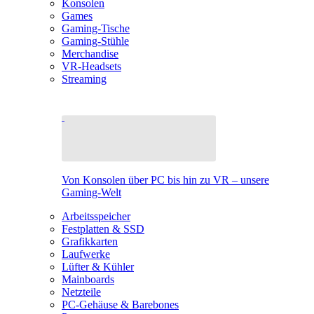
Konsolen
Games
Gaming-Tische
Gaming-Stühle
Merchandise
VR-Headsets
Streaming
Von Konsolen über PC bis hin zu VR – unsere
Gaming-Welt
Arbeitsspeicher
Festplatten & SSD
Grafikkarten
Laufwerke
Lüfter & Kühler
Mainboards
Netzteile
PC-Gehäuse & Barebones