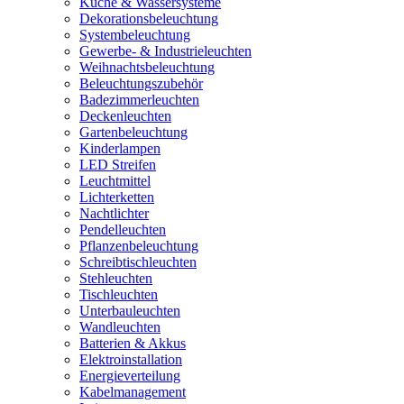
Küche & Wassersysteme
Dekorationsbeleuchtung
Systembeleuchtung
Gewerbe- & Industrieleuchten
Weihnachtsbeleuchtung
Beleuchtungszubehör
Badezimmerleuchten
Deckenleuchten
Gartenbeleuchtung
Kinderlampen
LED Streifen
Leuchtmittel
Lichterketten
Nachtlichter
Pendelleuchten
Pflanzenbeleuchtung
Schreibtischleuchten
Stehleuchten
Tischleuchten
Unterbauleuchten
Wandleuchten
Batterien & Akkus
Elektroinstallation
Energieverteilung
Kabelmanagement