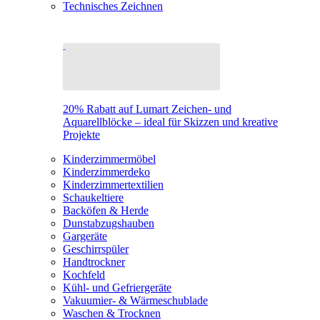
Technisches Zeichnen
20% Rabatt auf Lumart Zeichen- und
Aquarellblöcke – ideal für Skizzen und kreative
Projekte
Kinderzimmermöbel
Kinderzimmerdeko
Kinderzimmertextilien
Schaukeltiere
Backöfen & Herde
Dunstabzugshauben
Gargeräte
Geschirrspüler
Handtrockner
Kochfeld
Kühl- und Gefriergeräte
Vakuumier- & Wärmeschublade
Waschen & Trocknen