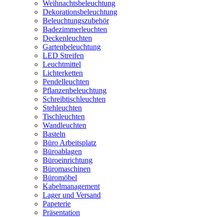
Weihnachtsbeleuchtung
Dekorationsbeleuchtung
Beleuchtungszubehör
Badezimmerleuchten
Deckenleuchten
Gartenbeleuchtung
LED Streifen
Leuchtmittel
Lichterketten
Pendelleuchten
Pflanzenbeleuchtung
Schreibtischleuchten
Stehleuchten
Tischleuchten
Wandleuchten
Basteln
Büro Arbeitsplatz
Büroablagen
Büroeinrichtung
Büromaschinen
Büromöbel
Kabelmanagement
Lager und Versand
Papeterie
Präsentation