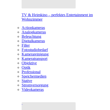
TV & Heimkino – perfektes Entertainment im
Wohnzimmer
Actionkameras
Analogkameras
Beleuchtung
Digitalkameras
Filter
Fotostudiobedarf
Kamerareinigung
Kameratransport
Objektive
Optik
Professional
Speichermedien
Stative
Stromversorgung
Videokameras