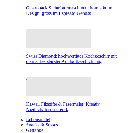
Gastroback Siebträgermaschinen: kompakt im
Design, gross im Espresso-Genuss
Swiss Diamond: hochwertiges Kochgeschirr mit
diamantverstärkter Antihaftbeschichtung
Kawaii Filzstifte & Fasermaler: Kreativ.
Niedlich. Inspirierend.
Lebensmittel
Snacks & Süsses
Getränke