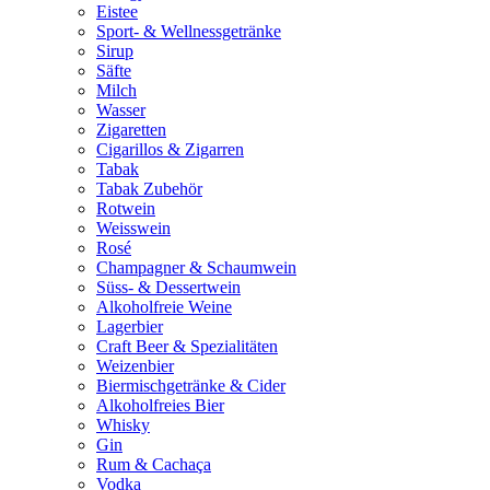
Eistee
Sport- & Wellnessgetränke
Sirup
Säfte
Milch
Wasser
Zigaretten
Cigarillos & Zigarren
Tabak
Tabak Zubehör
Rotwein
Weisswein
Rosé
Champagner & Schaumwein
Süss- & Dessertwein
Alkoholfreie Weine
Lagerbier
Craft Beer & Spezialitäten
Weizenbier
Biermischgetränke & Cider
Alkoholfreies Bier
Whisky
Gin
Rum & Cachaça
Vodka