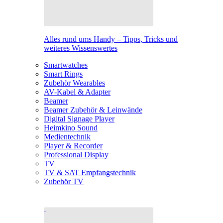
Alles rund ums Handy – Tipps, Tricks und
weiteres Wissenswertes
Smartwatches
Smart Rings
Zubehör Wearables
AV-Kabel & Adapter
Beamer
Beamer Zubehör & Leinwände
Digital Signage Player
Heimkino Sound
Medientechnik
Player & Recorder
Professional Display
TV
TV & SAT Empfangstechnik
Zubehör TV