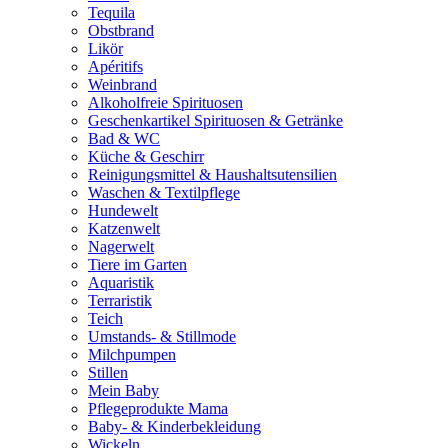
Tequila
Obstbrand
Likör
Apéritifs
Weinbrand
Alkoholfreie Spirituosen
Geschenkartikel Spirituosen & Getränke
Bad & WC
Küche & Geschirr
Reinigungsmittel & Haushaltsutensilien
Waschen & Textilpflege
Hundewelt
Katzenwelt
Nagerwelt
Tiere im Garten
Aquaristik
Terraristik
Teich
Umstands- & Stillmode
Milchpumpen
Stillen
Mein Baby
Pflegeprodukte Mama
Baby- & Kinderbekleidung
Wickeln