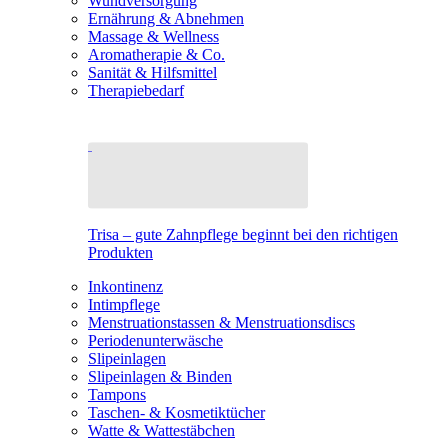
Wundversorgung
Ernährung & Abnehmen
Massage & Wellness
Aromatherapie & Co.
Sanität & Hilfsmittel
Therapiebedarf
Trisa – gute Zahnpflege beginnt bei den richtigen
Produkten
Inkontinenz
Intimpflege
Menstruationstassen & Menstruationsdiscs
Periodenunterwäsche
Slipeinlagen
Slipeinlagen & Binden
Tampons
Taschen- & Kosmetiktücher
Watte & Wattestäbchen