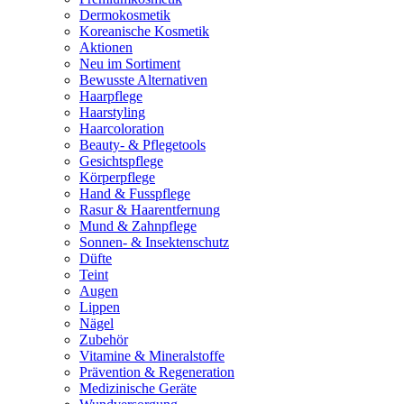
Dermokosmetik
Koreanische Kosmetik
Aktionen
Neu im Sortiment
Bewusste Alternativen
Haarpflege
Haarstyling
Haarcoloration
Beauty- & Pflegetools
Gesichtspflege
Körperpflege
Hand & Fusspflege
Rasur & Haarentfernung
Mund & Zahnpflege
Sonnen- & Insektenschutz
Düfte
Teint
Augen
Lippen
Nägel
Zubehör
Vitamine & Mineralstoffe
Prävention & Regeneration
Medizinische Geräte