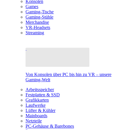
Konsolen
Games
Gaming-Tische
Gaming-Stühle
Merchandise
VR-Headsets
Streaming
Von Konsolen über PC bis hin zu VR – unsere
Gaming-Welt
Arbeitsspeicher
Festplatten & SSD
Grafikkarten
Laufwerke
Lüfter & Kühler
Mainboards
Netzteile
PC-Gehäuse & Barebones