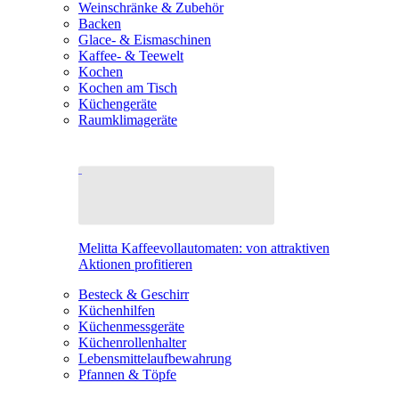
Weinschränke & Zubehör
Backen
Glace- & Eismaschinen
Kaffee- & Teewelt
Kochen
Kochen am Tisch
Küchengeräte
Raumklimageräte
Melitta Kaffeevollautomaten: von attraktiven
Aktionen profitieren
Besteck & Geschirr
Küchenhilfen
Küchenmessgeräte
Küchenrollenhalter
Lebensmittelaufbewahrung
Pfannen & Töpfe