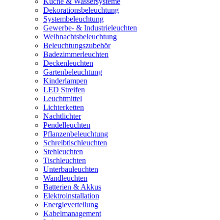
Küche & Wassersysteme
Dekorationsbeleuchtung
Systembeleuchtung
Gewerbe- & Industrieleuchten
Weihnachtsbeleuchtung
Beleuchtungszubehör
Badezimmerleuchten
Deckenleuchten
Gartenbeleuchtung
Kinderlampen
LED Streifen
Leuchtmittel
Lichterketten
Nachtlichter
Pendelleuchten
Pflanzenbeleuchtung
Schreibtischleuchten
Stehleuchten
Tischleuchten
Unterbauleuchten
Wandleuchten
Batterien & Akkus
Elektroinstallation
Energieverteilung
Kabelmanagement