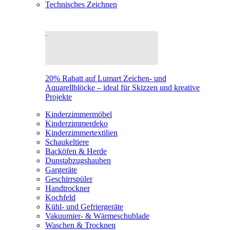
Technisches Zeichnen
20% Rabatt auf Lumart Zeichen- und
Aquarellblöcke – ideal für Skizzen und kreative
Projekte
Kinderzimmermöbel
Kinderzimmerdeko
Kinderzimmertextilien
Schaukeltiere
Backöfen & Herde
Dunstabzugshauben
Gargeräte
Geschirrspüler
Handtrockner
Kochfeld
Kühl- und Gefriergeräte
Vakuumier- & Wärmeschublade
Waschen & Trocknen