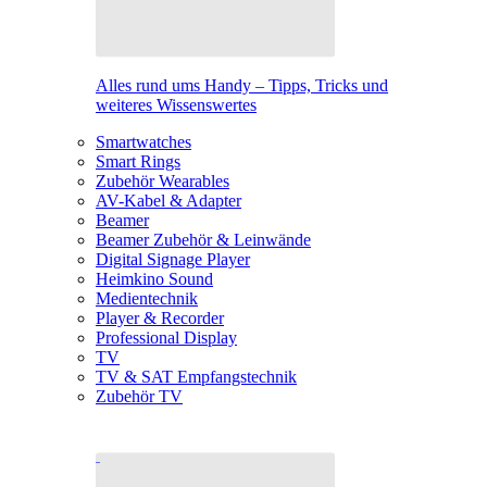
Alles rund ums Handy – Tipps, Tricks und
weiteres Wissenswertes
Smartwatches
Smart Rings
Zubehör Wearables
AV-Kabel & Adapter
Beamer
Beamer Zubehör & Leinwände
Digital Signage Player
Heimkino Sound
Medientechnik
Player & Recorder
Professional Display
TV
TV & SAT Empfangstechnik
Zubehör TV