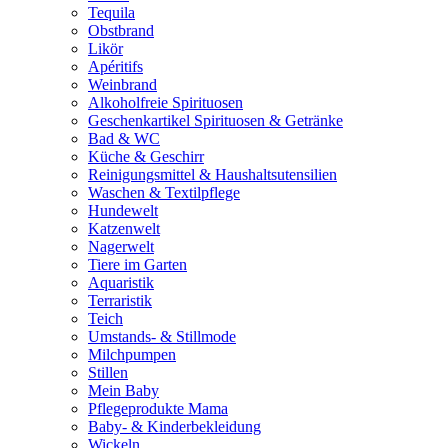
Tequila
Obstbrand
Likör
Apéritifs
Weinbrand
Alkoholfreie Spirituosen
Geschenkartikel Spirituosen & Getränke
Bad & WC
Küche & Geschirr
Reinigungsmittel & Haushaltsutensilien
Waschen & Textilpflege
Hundewelt
Katzenwelt
Nagerwelt
Tiere im Garten
Aquaristik
Terraristik
Teich
Umstands- & Stillmode
Milchpumpen
Stillen
Mein Baby
Pflegeprodukte Mama
Baby- & Kinderbekleidung
Wickeln