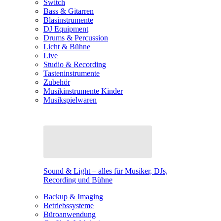
Switch
Bass & Gitarren
Blasinstrumente
DJ Equipment
Drums & Percussion
Licht & Bühne
Live
Studio & Recording
Tasteninstrumente
Zubehör
Musikinstrumente Kinder
Musikspielwaren
Sound & Light – alles für Musiker, DJs,
Recording und Bühne
Backup & Imaging
Betriebssysteme
Büroanwendung