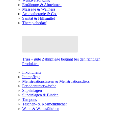
Wundversorgung
Ernährung & Abnehmen
Massage & Wellness
Aromatherapie & Co.
Sanität & Hilfsmittel
Therapiebedarf
Trisa – gute Zahnpflege beginnt bei den richtigen
Produkten
Inkontinenz
Intimpflege
Menstruationstassen & Menstruationsdiscs
Periodenunterwäsche
Slipeinlagen
Slipeinlagen & Binden
Tampons
Taschen- & Kosmetiktücher
Watte & Wattestäbchen