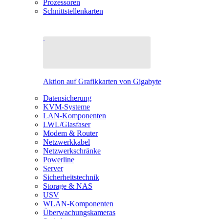
Prozessoren
Schnittstellenkarten
Aktion auf Grafikkarten von Gigabyte
Datensicherung
KVM-Systeme
LAN-Komponenten
LWL/Glasfaser
Modem & Router
Netzwerkkabel
Netzwerkschränke
Powerline
Server
Sicherheitstechnik
Storage & NAS
USV
WLAN-Komponenten
Überwachungskameras