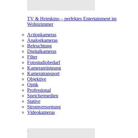
TV & Heimkino – perfektes Entertainment im
Wohnzimmer
Actionkameras
Analogkameras
Beleuchtung
Digitalkameras
Filter
Fotostudiobedarf
Kamerareinigung
Kameratransport
Objektive
Optik
Professional
Speichermedien
Stative
Stromversorgung
Videokameras