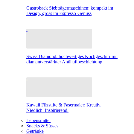
Gastroback Siebträgermaschinen: kompakt im
Design, gross im Espresso-Genuss
Swiss Diamond: hochwertiges Kochgeschirr mit
diamantverstärkter Antihaftbeschichtung
Kawaii Filzstifte & Fasermaler: Kreativ.
Niedlich. Inspirierend.
Lebensmittel
Snacks & Süsses
Getränke