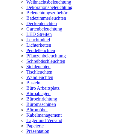
Weihnachtsbeleuchtung
Dekorationsbeleuchtung
Beleuchtungszubehör
Badezimmerleuchten
Deckenleuchten
Gartenbeleuchtung
LED Streifen
Leuchtmittel
Lichterketten
Pendelleuchten
Pflanzenbeleuchtung
Schreibtischleuchten
Stehleuchten
Tischleuchten
Wandleuchten
Basteln
Büro Arbeitsplatz
Büroablagen
Büroeinrichtung
Büromaschinen
Büromöbel
Kabelmanagement
Lager und Versand
Papeterie
Präsentation