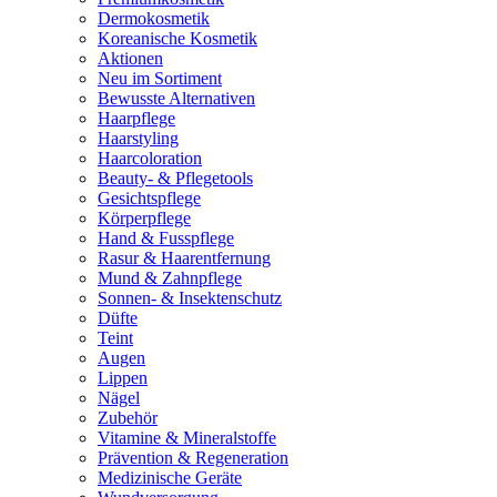
Dermokosmetik
Koreanische Kosmetik
Aktionen
Neu im Sortiment
Bewusste Alternativen
Haarpflege
Haarstyling
Haarcoloration
Beauty- & Pflegetools
Gesichtspflege
Körperpflege
Hand & Fusspflege
Rasur & Haarentfernung
Mund & Zahnpflege
Sonnen- & Insektenschutz
Düfte
Teint
Augen
Lippen
Nägel
Zubehör
Vitamine & Mineralstoffe
Prävention & Regeneration
Medizinische Geräte