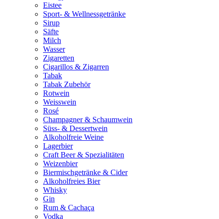
Eistee
Sport- & Wellnessgetränke
Sirup
Säfte
Milch
Wasser
Zigaretten
Cigarillos & Zigarren
Tabak
Tabak Zubehör
Rotwein
Weisswein
Rosé
Champagner & Schaumwein
Süss- & Dessertwein
Alkoholfreie Weine
Lagerbier
Craft Beer & Spezialitäten
Weizenbier
Biermischgetränke & Cider
Alkoholfreies Bier
Whisky
Gin
Rum & Cachaça
Vodka