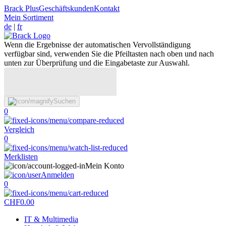
Brack Plus
Geschäftskunden
Kontakt
Mein Sortiment
de
|
fr
Wenn die Ergebnisse der automatischen Vervollständigung
verfügbar sind, verwenden Sie die Pfeiltasten nach oben und nach
unten zur Überprüfung und die Eingabetaste zur Auswahl.
Suchen
0
Vergleich
0
Merklisten
Mein Konto
Anmelden
0
CHF
0.00
IT & Multimedia