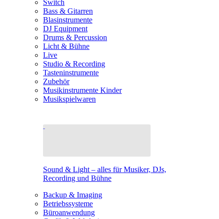
Switch
Bass & Gitarren
Blasinstrumente
DJ Equipment
Drums & Percussion
Licht & Bühne
Live
Studio & Recording
Tasteninstrumente
Zubehör
Musikinstrumente Kinder
Musikspielwaren
Sound & Light – alles für Musiker, DJs,
Recording und Bühne
Backup & Imaging
Betriebssysteme
Büroanwendung