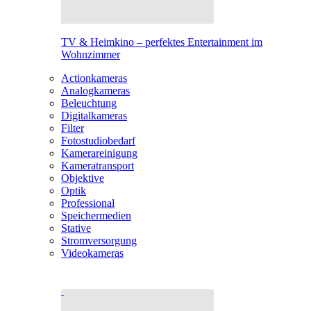
TV & Heimkino – perfektes Entertainment im
Wohnzimmer
Actionkameras
Analogkameras
Beleuchtung
Digitalkameras
Filter
Fotostudiobedarf
Kamerareinigung
Kameratransport
Objektive
Optik
Professional
Speichermedien
Stative
Stromversorgung
Videokameras