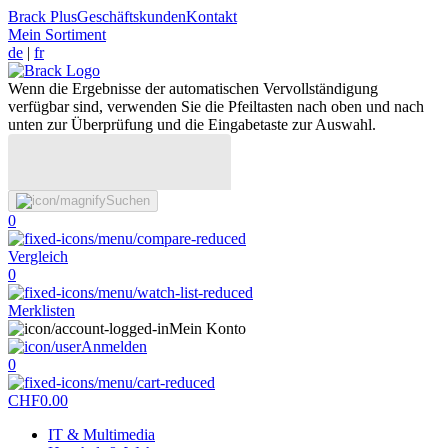
Brack Plus
Geschäftskunden
Kontakt
Mein Sortiment
de
|
fr
Wenn die Ergebnisse der automatischen Vervollständigung
verfügbar sind, verwenden Sie die Pfeiltasten nach oben und nach
unten zur Überprüfung und die Eingabetaste zur Auswahl.
Suchen
0
Vergleich
0
Merklisten
Mein Konto
Anmelden
0
CHF
0.00
IT & Multimedia