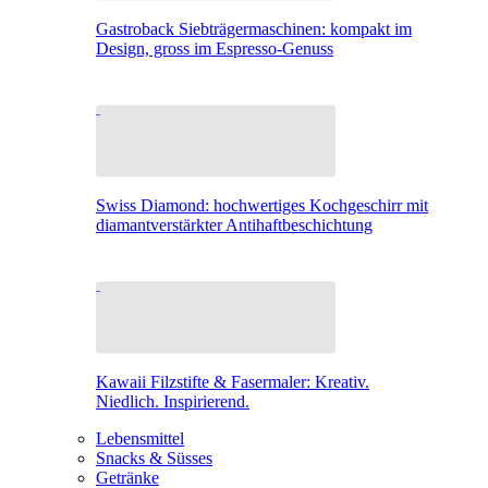
Gastroback Siebträgermaschinen: kompakt im
Design, gross im Espresso-Genuss
Swiss Diamond: hochwertiges Kochgeschirr mit
diamantverstärkter Antihaftbeschichtung
Kawaii Filzstifte & Fasermaler: Kreativ.
Niedlich. Inspirierend.
Lebensmittel
Snacks & Süsses
Getränke