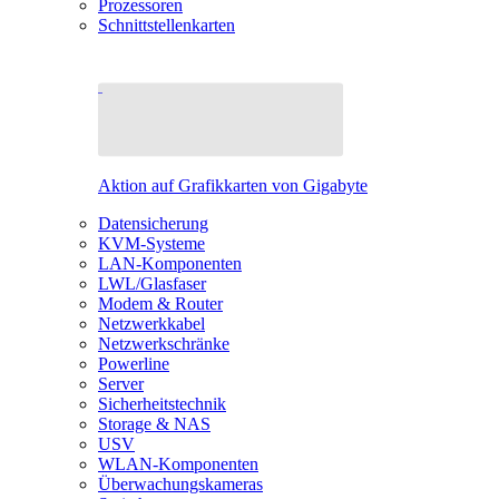
Prozessoren
Schnittstellenkarten
Aktion auf Grafikkarten von Gigabyte
Datensicherung
KVM-Systeme
LAN-Komponenten
LWL/Glasfaser
Modem & Router
Netzwerkkabel
Netzwerkschränke
Powerline
Server
Sicherheitstechnik
Storage & NAS
USV
WLAN-Komponenten
Überwachungskameras