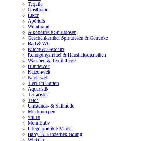
Tequila
Obstbrand
Likör
Apéritifs
Weinbrand
Alkoholfreie Spirituosen
Geschenkartikel Spirituosen & Getränke
Bad & WC
Küche & Geschirr
Reinigungsmittel & Haushaltsutensilien
Waschen & Textilpflege
Hundewelt
Katzenwelt
Nagerwelt
Tiere im Garten
Aquaristik
Terraristik
Teich
Umstands- & Stillmode
Milchpumpen
Stillen
Mein Baby
Pflegeprodukte Mama
Baby- & Kinderbekleidung
Wickeln