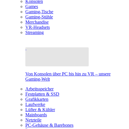
Konsolen
Games
Gaming-Tische
Gaming-Stühle
Merchandise
VR-Headsets
Streaming
Von Konsolen über PC bis hin zu VR – unsere
Gaming-Welt
Arbeitsspeicher
Festplatten & SSD
Grafikkarten
Laufwerke
Lüfter & Kühler
Mainboards
Netzteile
PC-Gehäuse & Barebones