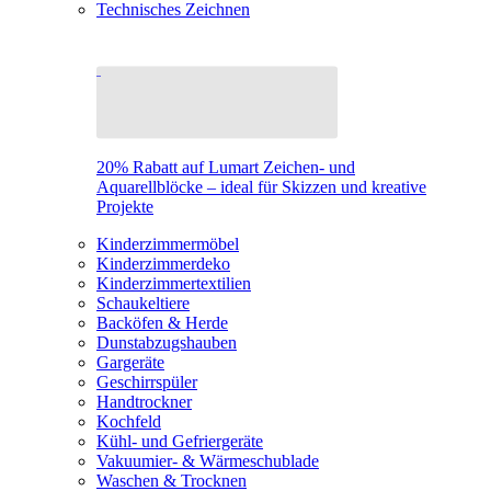
Technisches Zeichnen
20% Rabatt auf Lumart Zeichen- und
Aquarellblöcke – ideal für Skizzen und kreative
Projekte
Kinderzimmermöbel
Kinderzimmerdeko
Kinderzimmertextilien
Schaukeltiere
Backöfen & Herde
Dunstabzugshauben
Gargeräte
Geschirrspüler
Handtrockner
Kochfeld
Kühl- und Gefriergeräte
Vakuumier- & Wärmeschublade
Waschen & Trocknen