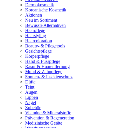
Dermokosmetik
Koreanische Kosmetik
Aktionen
Neu im Sortiment
Bewusste Alternativen
Haarpflege
Haarstyling
Haarcoloration
Beauty- & Pflegetools
Gesichtspflege
Körperpflege
Hand & Fusspflege
Rasur & Haarentfernung
Mund & Zahnpflege
Sonnen- & Insektenschutz
Düfte
Teint
Augen
Lippen
Nägel
Zubehör
Vitamine & Mineralstoffe
Prävention & Regeneration
Medizinische Geräte