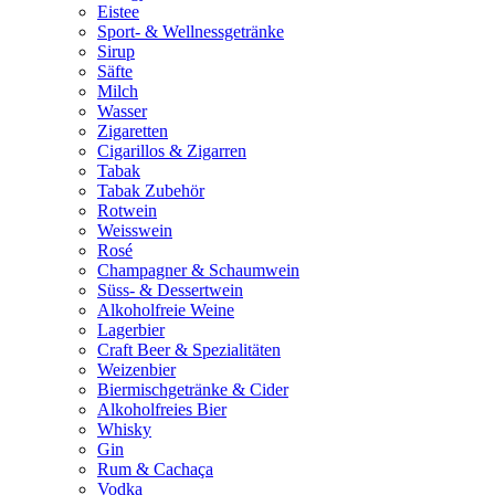
Eistee
Sport- & Wellnessgetränke
Sirup
Säfte
Milch
Wasser
Zigaretten
Cigarillos & Zigarren
Tabak
Tabak Zubehör
Rotwein
Weisswein
Rosé
Champagner & Schaumwein
Süss- & Dessertwein
Alkoholfreie Weine
Lagerbier
Craft Beer & Spezialitäten
Weizenbier
Biermischgetränke & Cider
Alkoholfreies Bier
Whisky
Gin
Rum & Cachaça
Vodka