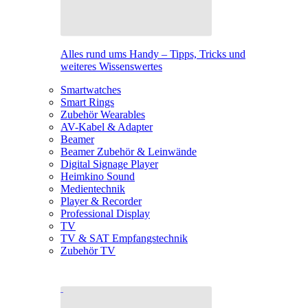
Alles rund ums Handy – Tipps, Tricks und
weiteres Wissenswertes
Smartwatches
Smart Rings
Zubehör Wearables
AV-Kabel & Adapter
Beamer
Beamer Zubehör & Leinwände
Digital Signage Player
Heimkino Sound
Medientechnik
Player & Recorder
Professional Display
TV
TV & SAT Empfangstechnik
Zubehör TV