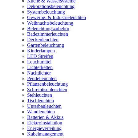
Küche & Wassersysteme
Dekorationsbeleuchtung
Systembeleuchtung
Gewerbe- & Industrieleuchten
Weihnachtsbeleuchtung
Beleuchtungszubehör
Badezimmerleuchten
Deckenleuchten
Gartenbeleuchtung
Kinderlampen
LED Streifen
Leuchtmittel
Lichterketten
Nachtlichter
Pendelleuchten
Pflanzenbeleuchtung
Schreibtischleuchten
Stehleuchten
Tischleuchten
Unterbauleuchten
Wandleuchten
Batterien & Akkus
Elektroinstallation
Energieverteilung
Kabelmanagement