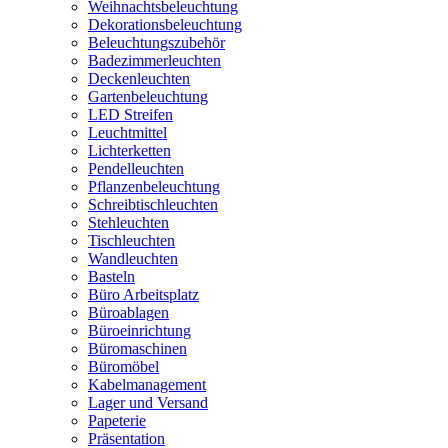
Weihnachtsbeleuchtung
Dekorationsbeleuchtung
Beleuchtungszubehör
Badezimmerleuchten
Deckenleuchten
Gartenbeleuchtung
LED Streifen
Leuchtmittel
Lichterketten
Pendelleuchten
Pflanzenbeleuchtung
Schreibtischleuchten
Stehleuchten
Tischleuchten
Wandleuchten
Basteln
Büro Arbeitsplatz
Büroablagen
Büroeinrichtung
Büromaschinen
Büromöbel
Kabelmanagement
Lager und Versand
Papeterie
Präsentation