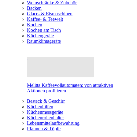
Weinschränke & Zubehör
Backen
Glace- & Eismaschinen
Kaffee- & Teewelt
Kochen
Kochen am Tisch
Küchengeräte
Raumklimageräte
Melitta Kaffeevollautomaten: von attraktiven
Aktionen profitieren
Besteck & Geschirr
Küchenhilfen
Küchenmessgeräte
Küchenrollenhalter
Lebensmittelaufbewahrung
Pfannen & Töpfe