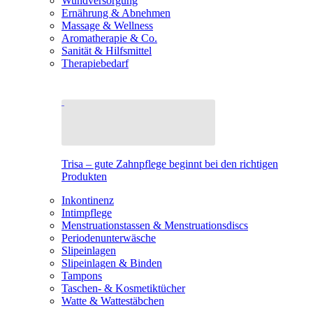
Wundversorgung
Ernährung & Abnehmen
Massage & Wellness
Aromatherapie & Co.
Sanität & Hilfsmittel
Therapiebedarf
Trisa – gute Zahnpflege beginnt bei den richtigen
Produkten
Inkontinenz
Intimpflege
Menstruationstassen & Menstruationsdiscs
Periodenunterwäsche
Slipeinlagen
Slipeinlagen & Binden
Tampons
Taschen- & Kosmetiktücher
Watte & Wattestäbchen