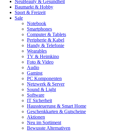
Neu
Beauty & Gesundheit
Baumarkt & Hobby
Sport & Freizeit
Sale
Notebook
Smartphones
Computer & Tablets
Peripherie & Kabel
Handy & Telefonie
Wearables
TV & Heimkino
Foto & Video
Audio
Gaming
PC Komponenten
Netzwerk & Server
Sound & Light
Software
IT Sicherheit
Haussteuerung & Smart Home
Geschenkkarten & Gutscheine
Aktionen
Neu im Sortiment
Bewusste Alternativen