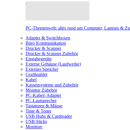
PC-Themenwelt: alles rund um Computer, Laptops & Z
Adapter & Switchboxen
Büro Kommunikation
Drucker & Scanner
Drucker & Scanner Zubehör
Eingabegeräte
Externe Gehäuse (Laufwerke)
Externer Speicher
Grafiktablet
Kabel
Kassensysteme und Zubehör
Monitor Zubehör
PC-Kabel/-Adapter
PC-Lautsprecher
Tastaturen & Mäuse
Tinte & Toner
USB Hubs & Cardreader
USB Sticks
Monitore