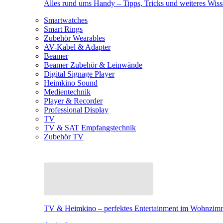
Alles rund ums Handy – Tipps, Tricks und weiteres Wis
Smartwatches
Smart Rings
Zubehör Wearables
AV-Kabel & Adapter
Beamer
Beamer Zubehör & Leinwände
Digital Signage Player
Heimkino Sound
Medientechnik
Player & Recorder
Professional Display
TV
TV & SAT Empfangstechnik
Zubehör TV
TV & Heimkino – perfektes Entertainment im Wohnzim