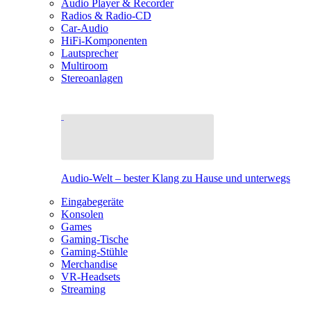
Audio Player & Recorder
Radios & Radio-CD
Car-Audio
HiFi-Komponenten
Lautsprecher
Multiroom
Stereoanlagen
Audio-Welt – bester Klang zu Hause und unterwegs
Eingabegeräte
Konsolen
Games
Gaming-Tische
Gaming-Stühle
Merchandise
VR-Headsets
Streaming