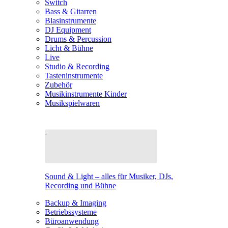
Switch
Bass & Gitarren
Blasinstrumente
DJ Equipment
Drums & Percussion
Licht & Bühne
Live
Studio & Recording
Tasteninstrumente
Zubehör
Musikinstrumente Kinder
Musikspielwaren
Sound & Light – alles für Musiker, DJs,
Recording und Bühne
Backup & Imaging
Betriebssysteme
Büroanwendung