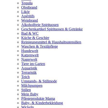
Tequila
Obstbrand
Likör
Apéritifs
Weinbrand
Alkoholfreie Spirituosen
Geschenkartikel Spirituosen & Getränke
Bad & WC
Küche & Geschirr
Reinigungsmittel & Haushaltsutensilien
Waschen & Textilpflege
Hundewelt
Katzenwelt
Nagerwelt
Tiere im Garten
Aquaristik
Terraristik
Teich
Umstands- & Stillmode
Milchpumpen
Stillen
Mein Baby
Pflegeprodukte Mama
Baby- & Kinderbekleidung
Wickeln