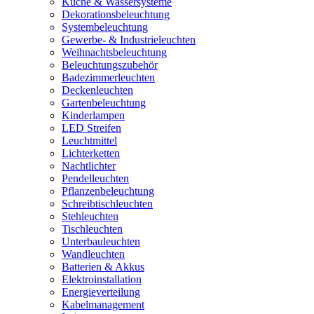
Küche & Wassersysteme
Dekorationsbeleuchtung
Systembeleuchtung
Gewerbe- & Industrieleuchten
Weihnachtsbeleuchtung
Beleuchtungszubehör
Badezimmerleuchten
Deckenleuchten
Gartenbeleuchtung
Kinderlampen
LED Streifen
Leuchtmittel
Lichterketten
Nachtlichter
Pendelleuchten
Pflanzenbeleuchtung
Schreibtischleuchten
Stehleuchten
Tischleuchten
Unterbauleuchten
Wandleuchten
Batterien & Akkus
Elektroinstallation
Energieverteilung
Kabelmanagement