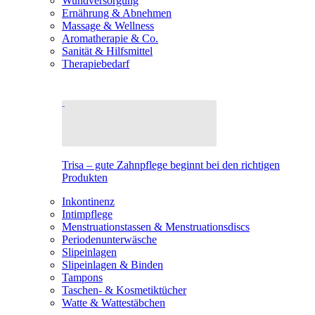
Wundversorgung
Ernährung & Abnehmen
Massage & Wellness
Aromatherapie & Co.
Sanität & Hilfsmittel
Therapiebedarf
Trisa – gute Zahnpflege beginnt bei den richtigen
Produkten
Inkontinenz
Intimpflege
Menstruationstassen & Menstruationsdiscs
Periodenunterwäsche
Slipeinlagen
Slipeinlagen & Binden
Tampons
Taschen- & Kosmetiktücher
Watte & Wattestäbchen