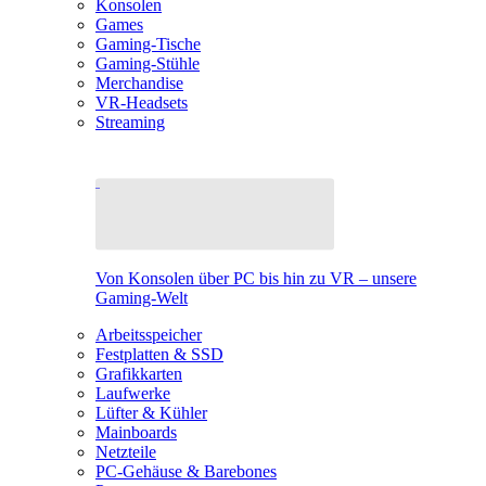
Konsolen
Games
Gaming-Tische
Gaming-Stühle
Merchandise
VR-Headsets
Streaming
Von Konsolen über PC bis hin zu VR – unsere
Gaming-Welt
Arbeitsspeicher
Festplatten & SSD
Grafikkarten
Laufwerke
Lüfter & Kühler
Mainboards
Netzteile
PC-Gehäuse & Barebones