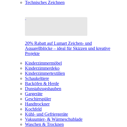
Technisches Zeichnen
20% Rabatt auf Lumart Zeichen- und
Aquarellblöcke – ideal für Skizzen und kreative
Projekte
Kinderzimmermöbel
Kinderzimmerdeko
Kinderzimmertextilien
Schaukeltiere
Backöfen & Herde
Dunstabzugshauben
Gargeräte
Geschirrspüler
Handtrockner
Kochfeld
Kühl- und Gefriergeräte
Vakuumier- & Wärmeschublade
Waschen & Trocknen