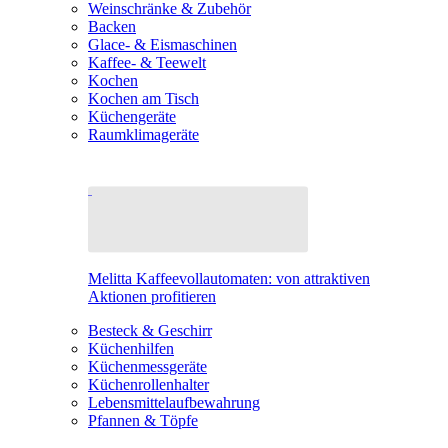
Weinschränke & Zubehör
Backen
Glace- & Eismaschinen
Kaffee- & Teewelt
Kochen
Kochen am Tisch
Küchengeräte
Raumklimageräte
Melitta Kaffeevollautomaten: von attraktiven
Aktionen profitieren
Besteck & Geschirr
Küchenhilfen
Küchenmessgeräte
Küchenrollenhalter
Lebensmittelaufbewahrung
Pfannen & Töpfe