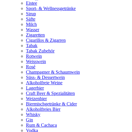
Eistee
Sport- & Wellnessgetränke
Sirup
Säfte
Milch
Wasser
Zigaretten
Cigarillos & Zigarren
Tabak
Tabak Zubehör
Rotwein
Weisswein
Rosé
Champagner & Schaumwein
Süss- & Dessertwein
Alkoholfreie Weine
Lagerbier
Craft Beer & Spezialitäten
Weizenbier
Biermischgetränke & Cider
Alkoholfreies Bier
Whisky
Gin
Rum & Cachaça
Vodka