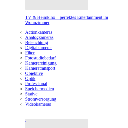
TV & Heimkino – perfektes Entertainment im
Wohnzimmer
Actionkameras
Analogkameras
Beleuchtung
Digitalkameras
Filter
Fotostudiobedarf
Kamerareinigung
Kameratransport
Objektive
Optik
Professional
Speichermedien
Stative
Stromversorgung
Videokameras