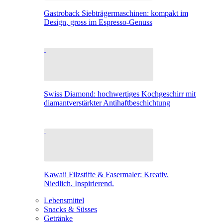
Gastroback Siebträgermaschinen: kompakt im
Design, gross im Espresso-Genuss
Swiss Diamond: hochwertiges Kochgeschirr mit
diamantverstärkter Antihaftbeschichtung
Kawaii Filzstifte & Fasermaler: Kreativ.
Niedlich. Inspirierend.
Lebensmittel
Snacks & Süsses
Getränke