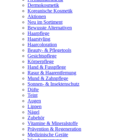
Dermokosmetik
Koreanische Kosmetik
Aktionen
Neu im Sortiment
Bewusste Alternativen
Haarpflege
Haarstyling
Haarcoloration
Beauty- & Pflegetools
Gesichtspflege
Körperpflege
Hand & Fusspflege
Rasur & Haarentfernung
Mund & Zahnpflege
Sonnen- & Insektenschutz
Düfte
Teint
Augen
Lippen
Nägel
Zubehör
Vitamine & Mineralstoffe
Prävention & Regeneration
Medizinische Geräte