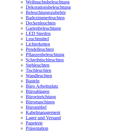
Weihnachtsbeleuchtung
Dekorationsbeleuchtung
Beleuchtungszubehör
Badezimmerleuchten
Deckenleuchten
Gartenbeleuchtung
LED Streifen
Leuchtmittel
Lichterketten
Pendelleuchten
Pflanzenbeleuchtung
Schreibtischleuchten
Stehleuchten
Tischleuchten
Wandleuchten
Basteln
Büro Arbeitsplatz
Büroablagen
Büroeinrichtung
Büromaschinen
Büromöbel
Kabelmanagement
Lager und Versand
Papeterie
Präsentation