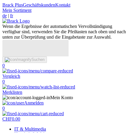
Brack Plus
Geschäftskunden
Kontakt
Mein Sortiment
de
|
fr
Wenn die Ergebnisse der automatischen Vervollständigung
verfügbar sind, verwenden Sie die Pfeiltasten nach oben und nach
unten zur Überprüfung und die Eingabetaste zur Auswahl.
Suchen
0
Vergleich
0
Merklisten
Mein Konto
Anmelden
0
CHF
0.00
IT & Multimedia