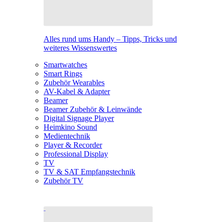
Alles rund ums Handy – Tipps, Tricks und
weiteres Wissenswertes
Smartwatches
Smart Rings
Zubehör Wearables
AV-Kabel & Adapter
Beamer
Beamer Zubehör & Leinwände
Digital Signage Player
Heimkino Sound
Medientechnik
Player & Recorder
Professional Display
TV
TV & SAT Empfangstechnik
Zubehör TV