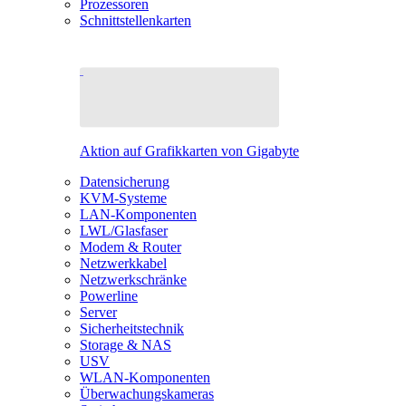
Prozessoren
Schnittstellenkarten
Aktion auf Grafikkarten von Gigabyte
Datensicherung
KVM-Systeme
LAN-Komponenten
LWL/Glasfaser
Modem & Router
Netzwerkkabel
Netzwerkschränke
Powerline
Server
Sicherheitstechnik
Storage & NAS
USV
WLAN-Komponenten
Überwachungskameras