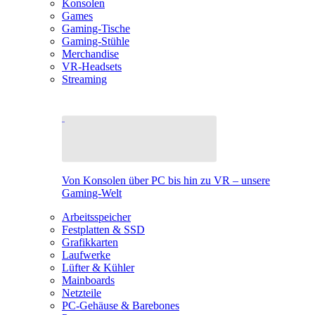
Konsolen
Games
Gaming-Tische
Gaming-Stühle
Merchandise
VR-Headsets
Streaming
Von Konsolen über PC bis hin zu VR – unsere
Gaming-Welt
Arbeitsspeicher
Festplatten & SSD
Grafikkarten
Laufwerke
Lüfter & Kühler
Mainboards
Netzteile
PC-Gehäuse & Barebones