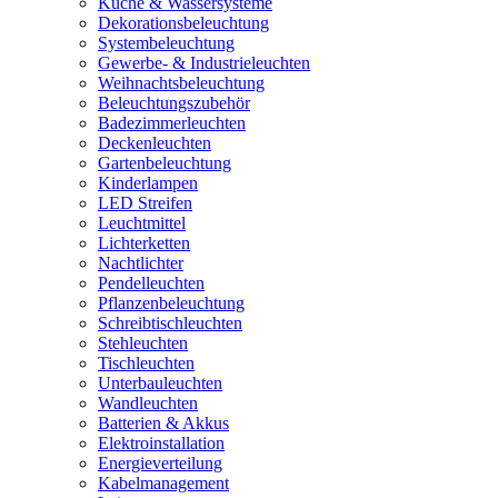
Küche & Wassersysteme
Dekorationsbeleuchtung
Systembeleuchtung
Gewerbe- & Industrieleuchten
Weihnachtsbeleuchtung
Beleuchtungszubehör
Badezimmerleuchten
Deckenleuchten
Gartenbeleuchtung
Kinderlampen
LED Streifen
Leuchtmittel
Lichterketten
Nachtlichter
Pendelleuchten
Pflanzenbeleuchtung
Schreibtischleuchten
Stehleuchten
Tischleuchten
Unterbauleuchten
Wandleuchten
Batterien & Akkus
Elektroinstallation
Energieverteilung
Kabelmanagement