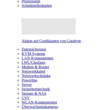
Prozessoren
Schnittstellenkarten
Aktion auf Grafikkarten von Gigabyte
Datensicherung
KVM-Systeme
LAN-Komponenten
LWL/Glasfaser
Modem & Router
Netzwerkkabel
Netzwerkschränke
Powerline
Server
Sicherheitstechnik
Storage & NAS
USV
WLAN-Komponenten
Überwachungskameras