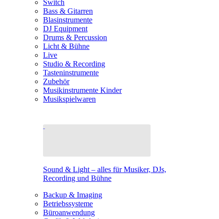
Switch
Bass & Gitarren
Blasinstrumente
DJ Equipment
Drums & Percussion
Licht & Bühne
Live
Studio & Recording
Tasteninstrumente
Zubehör
Musikinstrumente Kinder
Musikspielwaren
Sound & Light – alles für Musiker, DJs,
Recording und Bühne
Backup & Imaging
Betriebssysteme
Büroanwendung