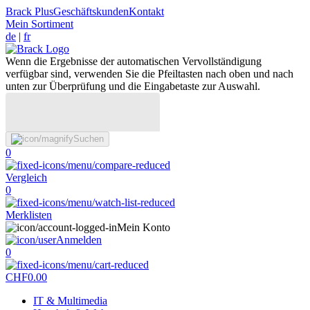
Brack Plus
Geschäftskunden
Kontakt
Mein Sortiment
de
|
fr
Wenn die Ergebnisse der automatischen Vervollständigung
verfügbar sind, verwenden Sie die Pfeiltasten nach oben und nach
unten zur Überprüfung und die Eingabetaste zur Auswahl.
Suchen
0
Vergleich
0
Merklisten
Mein Konto
Anmelden
0
CHF
0.00
IT & Multimedia