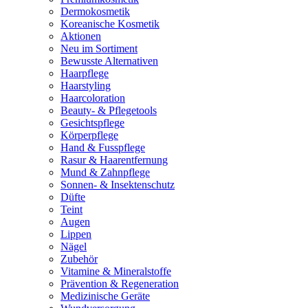
Dermokosmetik
Koreanische Kosmetik
Aktionen
Neu im Sortiment
Bewusste Alternativen
Haarpflege
Haarstyling
Haarcoloration
Beauty- & Pflegetools
Gesichtspflege
Körperpflege
Hand & Fusspflege
Rasur & Haarentfernung
Mund & Zahnpflege
Sonnen- & Insektenschutz
Düfte
Teint
Augen
Lippen
Nägel
Zubehör
Vitamine & Mineralstoffe
Prävention & Regeneration
Medizinische Geräte