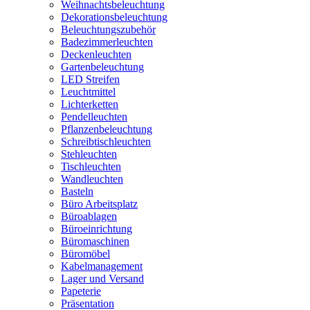
Weihnachtsbeleuchtung
Dekorationsbeleuchtung
Beleuchtungszubehör
Badezimmerleuchten
Deckenleuchten
Gartenbeleuchtung
LED Streifen
Leuchtmittel
Lichterketten
Pendelleuchten
Pflanzenbeleuchtung
Schreibtischleuchten
Stehleuchten
Tischleuchten
Wandleuchten
Basteln
Büro Arbeitsplatz
Büroablagen
Büroeinrichtung
Büromaschinen
Büromöbel
Kabelmanagement
Lager und Versand
Papeterie
Präsentation