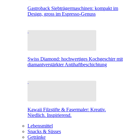
Gastroback Siebträgermaschinen: kompakt im
Design, gross im Espresso-Genuss
Swiss Diamond: hochwertiges Kochgeschirr mit
diamantverstärkter Antihaftbeschichtung
Kawaii Filzstifte & Fasermaler: Kreativ.
Niedlich. Inspirierend.
Lebensmittel
Snacks & Süsses
Getränke