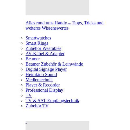
Alles rund ums Handy – Tipps, Tricks und
weiteres Wissenswertes
Smartwatches
Smart Rings
Zubehör Wearables
AV-Kabel & Adapter
Beamer
Beamer Zubehör & Leinwände
Digital Signage Player
Heimkino Sound
Medientechnik
Player & Recorder
Professional Display
TV
TV & SAT Empfangstechnik
Zubehör TV