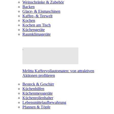
Weinschränke & Zubehör
Backen
Glace- & Eismaschinen
Kaffee- & Teewelt
Kochen
Kochen am Tisch
Küchengeräte
Raumklimageräte
Melitta Kaffeevollautomaten: von attraktiven
Aktionen profitieren
Besteck & Geschirr
Küchenhilfen
Küchenmessgeräte
Küchenrollenhalter
Lebensmittelaufbewahrung
Pfannen & Töpfe