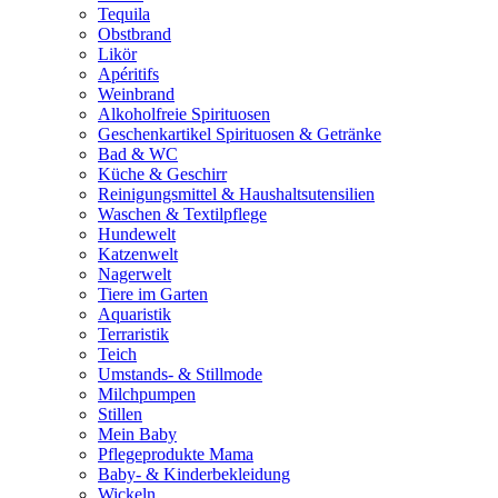
Tequila
Obstbrand
Likör
Apéritifs
Weinbrand
Alkoholfreie Spirituosen
Geschenkartikel Spirituosen & Getränke
Bad & WC
Küche & Geschirr
Reinigungsmittel & Haushaltsutensilien
Waschen & Textilpflege
Hundewelt
Katzenwelt
Nagerwelt
Tiere im Garten
Aquaristik
Terraristik
Teich
Umstands- & Stillmode
Milchpumpen
Stillen
Mein Baby
Pflegeprodukte Mama
Baby- & Kinderbekleidung
Wickeln