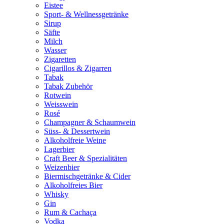
Eistee
Sport- & Wellnessgetränke
Sirup
Säfte
Milch
Wasser
Zigaretten
Cigarillos & Zigarren
Tabak
Tabak Zubehör
Rotwein
Weisswein
Rosé
Champagner & Schaumwein
Süss- & Dessertwein
Alkoholfreie Weine
Lagerbier
Craft Beer & Spezialitäten
Weizenbier
Biermischgetränke & Cider
Alkoholfreies Bier
Whisky
Gin
Rum & Cachaça
Vodka