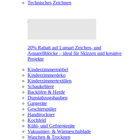
Technisches Zeichnen
20% Rabatt auf Lumart Zeichen- und
Aquarellblöcke – ideal für Skizzen und kreative
Projekte
Kinderzimmermöbel
Kinderzimmerdeko
Kinderzimmertextilien
Schaukeltiere
Backöfen & Herde
Dunstabzugshauben
Gargeräte
Geschirrspüler
Handtrockner
Kochfeld
Kühl- und Gefriergeräte
Vakuumier- & Wärmeschublade
Waschen & Trocknen