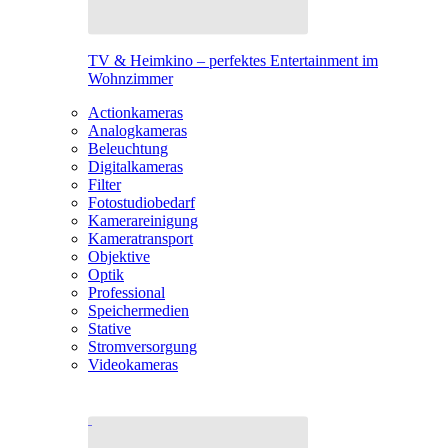
TV & Heimkino – perfektes Entertainment im
Wohnzimmer
Actionkameras
Analogkameras
Beleuchtung
Digitalkameras
Filter
Fotostudiobedarf
Kamerareinigung
Kameratransport
Objektive
Optik
Professional
Speichermedien
Stative
Stromversorgung
Videokameras