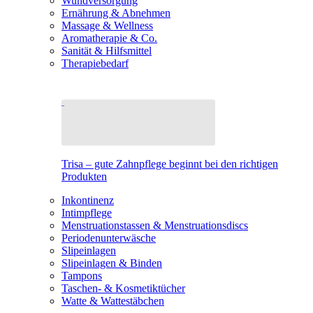
Wundversorgung
Ernährung & Abnehmen
Massage & Wellness
Aromatherapie & Co.
Sanität & Hilfsmittel
Therapiebedarf
Trisa – gute Zahnpflege beginnt bei den richtigen
Produkten
Inkontinenz
Intimpflege
Menstruationstassen & Menstruationsdiscs
Periodenunterwäsche
Slipeinlagen
Slipeinlagen & Binden
Tampons
Taschen- & Kosmetiktücher
Watte & Wattestäbchen