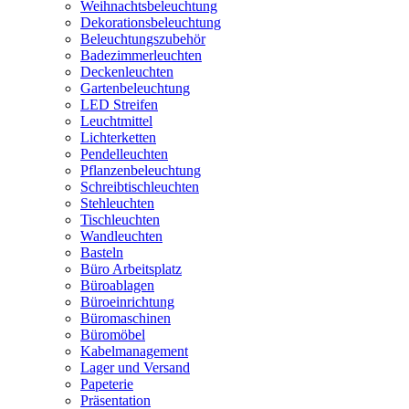
Weihnachtsbeleuchtung
Dekorationsbeleuchtung
Beleuchtungszubehör
Badezimmerleuchten
Deckenleuchten
Gartenbeleuchtung
LED Streifen
Leuchtmittel
Lichterketten
Pendelleuchten
Pflanzenbeleuchtung
Schreibtischleuchten
Stehleuchten
Tischleuchten
Wandleuchten
Basteln
Büro Arbeitsplatz
Büroablagen
Büroeinrichtung
Büromaschinen
Büromöbel
Kabelmanagement
Lager und Versand
Papeterie
Präsentation