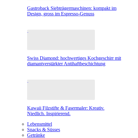
Gastroback Siebträgermaschinen: kompakt im
Design, gross im Espresso-Genuss
Swiss Diamond: hochwertiges Kochgeschirr mit
diamantverstärkter Antihaftbeschichtung
Kawaii Filzstifte & Fasermaler: Kreativ.
Niedlich. Inspirierend.
Lebensmittel
Snacks & Süsses
Getränke