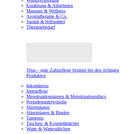
Wundversorgung
Ernährung & Abnehmen
Massage & Wellness
Aromatherapie & Co.
Sanität & Hilfsmittel
Therapiebedarf
Trisa – gute Zahnpflege beginnt bei den richtigen
Produkten
Inkontinenz
Intimpflege
Menstruationstassen & Menstruationsdiscs
Periodenunterwäsche
Slipeinlagen
Slipeinlagen & Binden
Tampons
Taschen- & Kosmetiktücher
Watte & Wattestäbchen