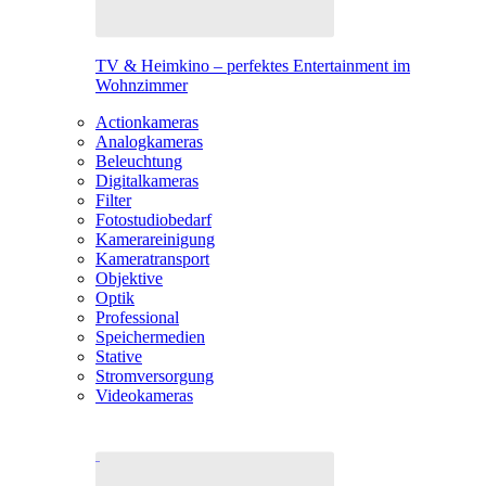
TV & Heimkino – perfektes Entertainment im
Wohnzimmer
Actionkameras
Analogkameras
Beleuchtung
Digitalkameras
Filter
Fotostudiobedarf
Kamerareinigung
Kameratransport
Objektive
Optik
Professional
Speichermedien
Stative
Stromversorgung
Videokameras