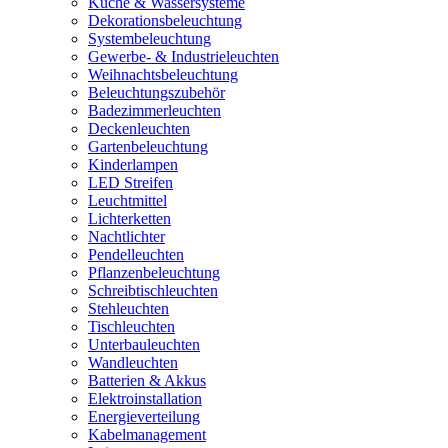
Küche & Wassersysteme
Dekorationsbeleuchtung
Systembeleuchtung
Gewerbe- & Industrieleuchten
Weihnachtsbeleuchtung
Beleuchtungszubehör
Badezimmerleuchten
Deckenleuchten
Gartenbeleuchtung
Kinderlampen
LED Streifen
Leuchtmittel
Lichterketten
Nachtlichter
Pendelleuchten
Pflanzenbeleuchtung
Schreibtischleuchten
Stehleuchten
Tischleuchten
Unterbauleuchten
Wandleuchten
Batterien & Akkus
Elektroinstallation
Energieverteilung
Kabelmanagement