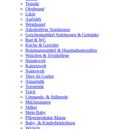
Tequila
Obstbrand
Likör
Apéritifs
Weinbrand
Alkoholfreie Spirituosen
Geschenkartikel Spirituosen & Getränke
Bad & WC
Küche & Geschirr
Reinigungsmittel & Haushaltsutensilien
Waschen & Textilpflege
Hundewelt
Katzenwelt
Nagerwelt
Tiere im Garten
Aquaristik
Terraristik
Teich
Umstands- & Stillmode
Milchpumpen
Stillen
Mein Baby
Pflegeprodukte Mama
Baby- & Kinderbekleidung
Wickeln