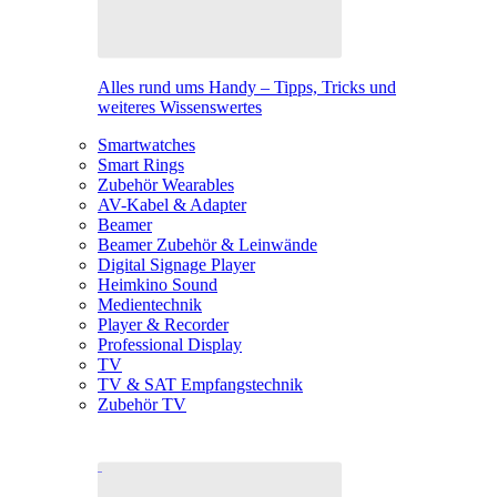
Alles rund ums Handy – Tipps, Tricks und
weiteres Wissenswertes
Smartwatches
Smart Rings
Zubehör Wearables
AV-Kabel & Adapter
Beamer
Beamer Zubehör & Leinwände
Digital Signage Player
Heimkino Sound
Medientechnik
Player & Recorder
Professional Display
TV
TV & SAT Empfangstechnik
Zubehör TV