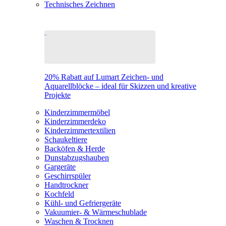
Technisches Zeichnen
20% Rabatt auf Lumart Zeichen- und
Aquarellblöcke – ideal für Skizzen und kreative
Projekte
Kinderzimmermöbel
Kinderzimmerdeko
Kinderzimmertextilien
Schaukeltiere
Backöfen & Herde
Dunstabzugshauben
Gargeräte
Geschirrspüler
Handtrockner
Kochfeld
Kühl- und Gefriergeräte
Vakuumier- & Wärmeschublade
Waschen & Trocknen