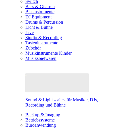
Switch
Bass & Gitarren
Blasinstrumente
DJ Equipment
Drums & Percussion
Licht & Bühne
Live
Studio & Recording
Tasteninstrumente
Zubehör
Musikinstrumente Kinder
Musikspielwaren
Sound & Light – alles für Musiker, DJs,
Recording und Bühne
Backup & Imaging
Betriebssysteme
Büroanwendung