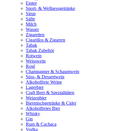
Eistee
Sport- & Wellnessgetränke
Sirup
Säfte
Milch
Wasser
Zigaretten
Cigarillos & Zigarren
Tabak
Tabak Zubehör
Rotwein
Weisswein
Rosé
Champagner & Schaumwein
Süss- & Dessertwein
Alkoholfreie Weine
Lagerbier
Craft Beer & Spezialitäten
Weizenbier
Biermischgetränke & Cider
Alkoholfreies Bier
Whisky
Gin
Rum & Cachaça
Vodka