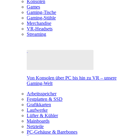
Konsolen
Games
Gaming-Tische
Gaming-Stühle
Merchandise
VR-Headsets
Streaming
Von Konsolen über PC bis hin zu VR – unsere
Gaming-Welt
Arbeitsspeicher
Festplatten & SSD
Grafikkarten
Laufwerke
Lüfter & Kühler
Mainboards
Netzteile
PC-Gehäuse & Barebones