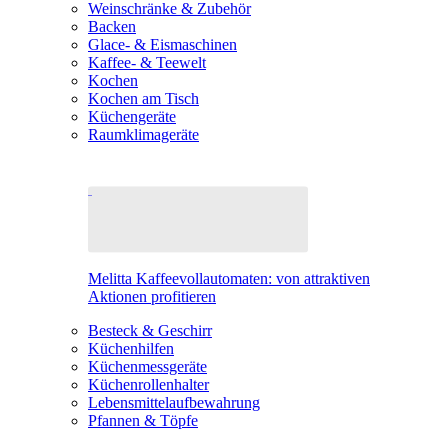
Weinschränke & Zubehör
Backen
Glace- & Eismaschinen
Kaffee- & Teewelt
Kochen
Kochen am Tisch
Küchengeräte
Raumklimageräte
Melitta Kaffeevollautomaten: von attraktiven
Aktionen profitieren
Besteck & Geschirr
Küchenhilfen
Küchenmessgeräte
Küchenrollenhalter
Lebensmittelaufbewahrung
Pfannen & Töpfe