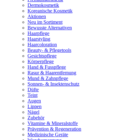
Dermokosmetik
Koreanische Kosmetik
Aktionen
Neu im Sortiment
Bewusste Alternativen
Haarpflege
Haarstyling
Haarcoloration
Beauty- & Pflegetools
Gesichtspflege
Körperpflege
Hand & Fusspflege
Rasur & Haarentfernung
Mund & Zahnpflege
Sonnen- & Insektenschutz
Düfte
Teint
Augen
Lippen
Nägel
Zubehör
Vitamine & Mineralstoffe
Prävention & Regeneration
Medizinische Geräte