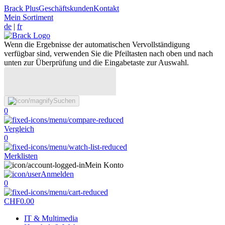
Brack Plus
Geschäftskunden
Kontakt
Mein Sortiment
de
|
fr
Wenn die Ergebnisse der automatischen Vervollständigung
verfügbar sind, verwenden Sie die Pfeiltasten nach oben und nach
unten zur Überprüfung und die Eingabetaste zur Auswahl.
Suchen
0
Vergleich
0
Merklisten
Mein Konto
Anmelden
0
CHF
0.00
IT & Multimedia