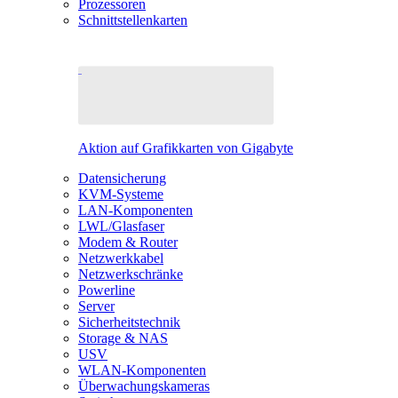
Prozessoren
Schnittstellenkarten
Aktion auf Grafikkarten von Gigabyte
Datensicherung
KVM-Systeme
LAN-Komponenten
LWL/Glasfaser
Modem & Router
Netzwerkkabel
Netzwerkschränke
Powerline
Server
Sicherheitstechnik
Storage & NAS
USV
WLAN-Komponenten
Überwachungskameras