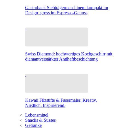
Gastroback Siebträgermaschinen: kompakt im
Design, gross im Espresso-Genuss
Swiss Diamond: hochwertiges Kochgeschirr mit
diamantverstärkter Antihaftbeschichtung
Kawaii Filzstifte & Fasermaler: Kreativ.
Niedlich. Inspirierend.
Lebensmittel
Snacks & Süsses
Getränke