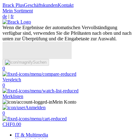
Brack Plus
Geschäftskunden
Kontakt
Mein Sortiment
de
|
fr
Wenn die Ergebnisse der automatischen Vervollständigung
verfügbar sind, verwenden Sie die Pfeiltasten nach oben und nach
unten zur Überprüfung und die Eingabetaste zur Auswahl.
Suchen
0
Vergleich
0
Merklisten
Mein Konto
Anmelden
0
CHF
0.00
IT & Multimedia