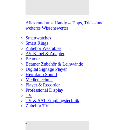
Alles rund ums Handy – Tipps, Tricks und
weiteres Wissenswertes
Smartwatches
Smart Rings
Zubehör Wearables
AV-Kabel & Adapter
Beamer
Beamer Zubehör & Leinwände
Digital Signage Player
Heimkino Sound
Medientechnik
Player & Recorder
Professional Display
TV
TV & SAT Empfangstechnik
Zubehör TV