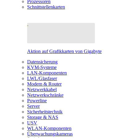
Prozessoren
Schnittstellenkarten
Aktion auf Grafikkarten von Gigabyte
Datensicherung
KVM-Systeme
LAN-Komponenten
LWL/Glasfaser
Modem & Router
Netzwerkkabel
Netzwerkschränke
Powerline
Server
Sicherheitstechnik
Storage & NAS
USV
WLAN-Komponenten
Überwachungskameras