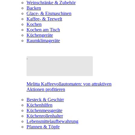
Weinschränke & Zubehör
Backen
Glace- & Eismaschinen
Kaffee- & Teewelt
Kochen
Kochen am Tisch
Küchengeräte
Raumklimageräte
Melitta Kaffeevollautomaten: von attraktiven
Aktionen profitieren
Besteck & Geschirr
Küchenhilfen
Küchenmessgeräte
Küchenrollenhalter
Lebensmittelaufbewahrung
Pfannen & Töpfe