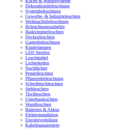
Küche & Wassersysteme
Dekorationsbeleuchtung
Systembeleuchtung
Gewerbe- & Industrieleuchten
Weihnachtsbeleuchtung
Beleuchtungszubehör
Badezimmerleuchten
Deckenleuchten
Gartenbeleuchtung
Kinderlampen
LED Streifen
Leuchtmittel
Lichterketten
Nachtlichter
Pendelleuchten
Pflanzenbeleuchtung
Schreibtischleuchten
Stehleuchten
Tischleuchten
Unterbauleuchten
Wandleuchten
Batterien & Akkus
Elektroinstallation
Energieverteilung
Kabelmanagement