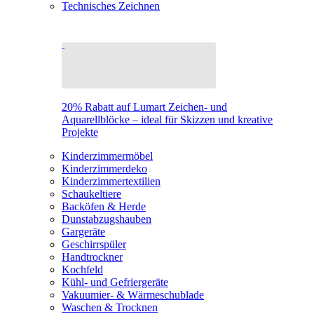
Technisches Zeichnen
20% Rabatt auf Lumart Zeichen- und
Aquarellblöcke – ideal für Skizzen und kreative
Projekte
Kinderzimmermöbel
Kinderzimmerdeko
Kinderzimmertextilien
Schaukeltiere
Backöfen & Herde
Dunstabzugshauben
Gargeräte
Geschirrspüler
Handtrockner
Kochfeld
Kühl- und Gefriergeräte
Vakuumier- & Wärmeschublade
Waschen & Trocknen