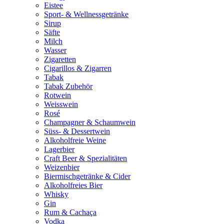
Eistee
Sport- & Wellnessgetränke
Sirup
Säfte
Milch
Wasser
Zigaretten
Cigarillos & Zigarren
Tabak
Tabak Zubehör
Rotwein
Weisswein
Rosé
Champagner & Schaumwein
Süss- & Dessertwein
Alkoholfreie Weine
Lagerbier
Craft Beer & Spezialitäten
Weizenbier
Biermischgetränke & Cider
Alkoholfreies Bier
Whisky
Gin
Rum & Cachaça
Vodka