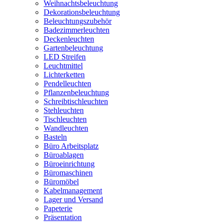
Weihnachtsbeleuchtung
Dekorationsbeleuchtung
Beleuchtungszubehör
Badezimmerleuchten
Deckenleuchten
Gartenbeleuchtung
LED Streifen
Leuchtmittel
Lichterketten
Pendelleuchten
Pflanzenbeleuchtung
Schreibtischleuchten
Stehleuchten
Tischleuchten
Wandleuchten
Basteln
Büro Arbeitsplatz
Büroablagen
Büroeinrichtung
Büromaschinen
Büromöbel
Kabelmanagement
Lager und Versand
Papeterie
Präsentation