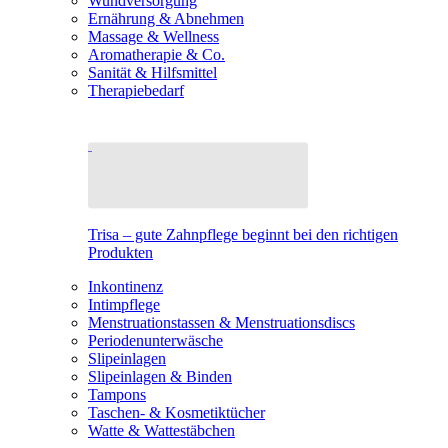
Wundversorgung
Ernährung & Abnehmen
Massage & Wellness
Aromatherapie & Co.
Sanität & Hilfsmittel
Therapiebedarf
Trisa – gute Zahnpflege beginnt bei den richtigen
Produkten
Inkontinenz
Intimpflege
Menstruationstassen & Menstruationsdiscs
Periodenunterwäsche
Slipeinlagen
Slipeinlagen & Binden
Tampons
Taschen- & Kosmetiktücher
Watte & Wattestäbchen