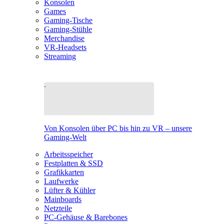
Konsolen
Games
Gaming-Tische
Gaming-Stühle
Merchandise
VR-Headsets
Streaming
Von Konsolen über PC bis hin zu VR – unsere
Gaming-Welt
Arbeitsspeicher
Festplatten & SSD
Grafikkarten
Laufwerke
Lüfter & Kühler
Mainboards
Netzteile
PC-Gehäuse & Barebones