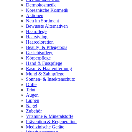
Dermokosmetik
Koreanische Kosmetik
Aktionen
Neu im Sortiment
Bewusste Alternativen
Haarpflege
Haarstyling
Haarcoloration
Beauty- & Pflegetools
Gesichtspflege
Körperpflege
Hand & Fusspflege
Rasur & Haarentfernung
Mund & Zahnpflege
Sonnen- & Insektenschutz
Düfte
Teint
Augen
Lippen
Nägel
Zubehör
Vitamine & Mineralstoffe
Prävention & Regeneration
Medizinische Geräte