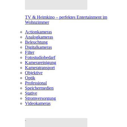
TV & Heimkino – perfektes Entertainment im
Wohnzimmer
Actionkameras
Analogkameras
Beleuchtung
Digitalkameras
Filter
Fotostudiobedarf
Kamerareinigung
Kameratransport
Objektive
Optik
Professional
Speichermedien
Stative
Stromversorgung
Videokameras