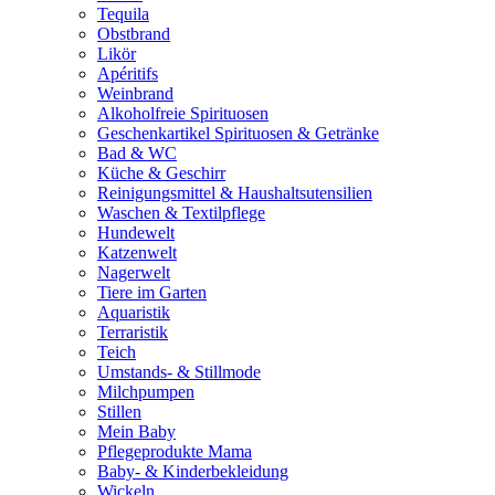
Tequila
Obstbrand
Likör
Apéritifs
Weinbrand
Alkoholfreie Spirituosen
Geschenkartikel Spirituosen & Getränke
Bad & WC
Küche & Geschirr
Reinigungsmittel & Haushaltsutensilien
Waschen & Textilpflege
Hundewelt
Katzenwelt
Nagerwelt
Tiere im Garten
Aquaristik
Terraristik
Teich
Umstands- & Stillmode
Milchpumpen
Stillen
Mein Baby
Pflegeprodukte Mama
Baby- & Kinderbekleidung
Wickeln