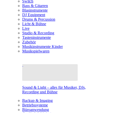
Switch
Bass & Gitarren
Blasinstrumente
DJ Equipment
Drums & Percussion
Licht & Bühne
Live
Studio & Recording
Tasteninstrumente
Zubehör
Musikinstrumente Kinder
Musikspielwaren
Sound & Light – alles für Musiker, DJs,
Recording und Bühne
Backup & Imaging
Betriebssysteme
Büroanwendung