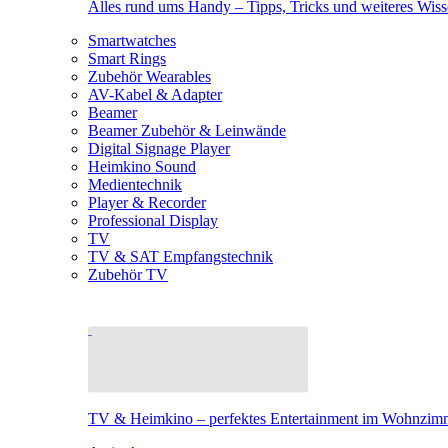
Alles rund ums Handy – Tipps, Tricks und weiteres Wis
Smartwatches
Smart Rings
Zubehör Wearables
AV-Kabel & Adapter
Beamer
Beamer Zubehör & Leinwände
Digital Signage Player
Heimkino Sound
Medientechnik
Player & Recorder
Professional Display
TV
TV & SAT Empfangstechnik
Zubehör TV
TV & Heimkino – perfektes Entertainment im Wohnzim