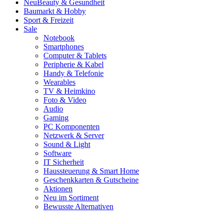
Neu
Beauty & Gesundheit
Baumarkt & Hobby
Sport & Freizeit
Sale
Notebook
Smartphones
Computer & Tablets
Peripherie & Kabel
Handy & Telefonie
Wearables
TV & Heimkino
Foto & Video
Audio
Gaming
PC Komponenten
Netzwerk & Server
Sound & Light
Software
IT Sicherheit
Haussteuerung & Smart Home
Geschenkkarten & Gutscheine
Aktionen
Neu im Sortiment
Bewusste Alternativen