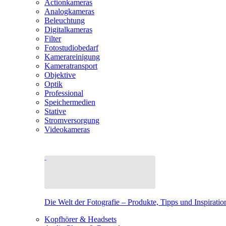
Actionkameras
Analogkameras
Beleuchtung
Digitalkameras
Filter
Fotostudiobedarf
Kamerareinigung
Kameratransport
Objektive
Optik
Professional
Speichermedien
Stative
Stromversorgung
Videokameras
Die Welt der Fotografie – Produkte, Tipps und Inspiratio
Kopfhörer & Headsets