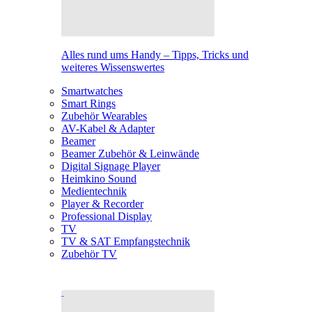
Alles rund ums Handy – Tipps, Tricks und
weiteres Wissenswertes
Smartwatches
Smart Rings
Zubehör Wearables
AV-Kabel & Adapter
Beamer
Beamer Zubehör & Leinwände
Digital Signage Player
Heimkino Sound
Medientechnik
Player & Recorder
Professional Display
TV
TV & SAT Empfangstechnik
Zubehör TV