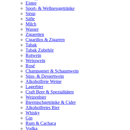
Eistee
Sport- & Wellnessgetränke
Sirup
Säfte
Milch
Wasser
Zigaretten
Cigarillos & Zigarren
Tabak
Tabak Zubehör
Rotwein
Weisswein
Rosé
Champagner & Schaumwein
Süss- & Dessertwein
Alkoholfreie Weine
Lagerbier
Craft Beer & Spezialitäten
Weizenbier
Biermischgetränke & Cider
Alkoholfreies Bier
Whisky
Gin
Rum & Cachaça
Vodka