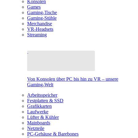
Konsolen
Games
Gaming-Tische
Gaming-Stühle
Merchandise
VR-Headsets
Streaming
Von Konsolen über PC bis hin zu VR – unsere
Gaming-Welt
Arbeitsspeicher
Festplatten & SSD
Grafikkarten
Laufwerke
Lüfter & Kühler
Mainboards
Netzteile
PC-Gehäuse & Barebones