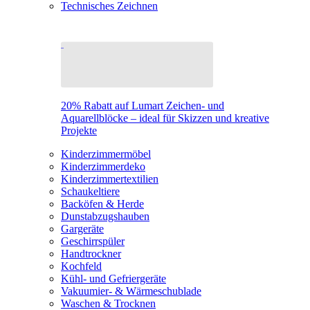
Technisches Zeichnen
20% Rabatt auf Lumart Zeichen- und
Aquarellblöcke – ideal für Skizzen und kreative
Projekte
Kinderzimmermöbel
Kinderzimmerdeko
Kinderzimmertextilien
Schaukeltiere
Backöfen & Herde
Dunstabzugshauben
Gargeräte
Geschirrspüler
Handtrockner
Kochfeld
Kühl- und Gefriergeräte
Vakuumier- & Wärmeschublade
Waschen & Trocknen