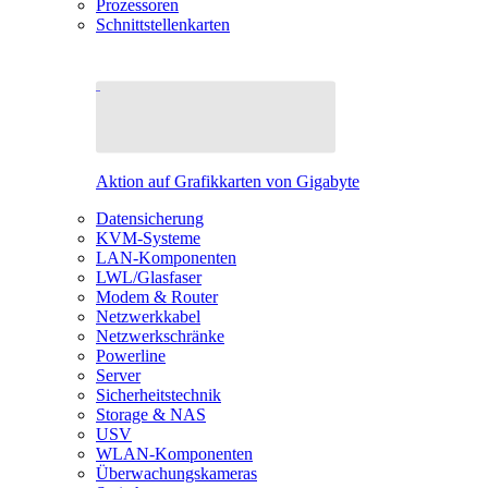
Prozessoren
Schnittstellenkarten
Aktion auf Grafikkarten von Gigabyte
Datensicherung
KVM-Systeme
LAN-Komponenten
LWL/Glasfaser
Modem & Router
Netzwerkkabel
Netzwerkschränke
Powerline
Server
Sicherheitstechnik
Storage & NAS
USV
WLAN-Komponenten
Überwachungskameras