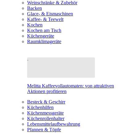
Weinschränke & Zubehör
Backen
Glace- & Eismaschinen
Kaffee- & Teewelt
Kochen
Kochen am Tisch
Küchengeräte
Raumklimageräte
Melitta Kaffeevollautomaten: von attraktiven
Aktionen profitieren
Besteck & Geschirr
Küchenhilfen
Küchenmessgeräte
Küchenrollenhalter
Lebensmittelaufbewahrung
Pfannen & Töpfe