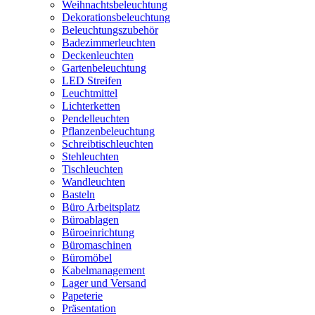
Weihnachtsbeleuchtung
Dekorationsbeleuchtung
Beleuchtungszubehör
Badezimmerleuchten
Deckenleuchten
Gartenbeleuchtung
LED Streifen
Leuchtmittel
Lichterketten
Pendelleuchten
Pflanzenbeleuchtung
Schreibtischleuchten
Stehleuchten
Tischleuchten
Wandleuchten
Basteln
Büro Arbeitsplatz
Büroablagen
Büroeinrichtung
Büromaschinen
Büromöbel
Kabelmanagement
Lager und Versand
Papeterie
Präsentation