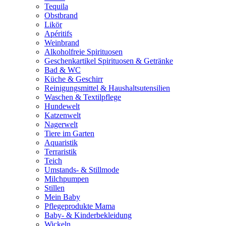
Tequila
Obstbrand
Likör
Apéritifs
Weinbrand
Alkoholfreie Spirituosen
Geschenkartikel Spirituosen & Getränke
Bad & WC
Küche & Geschirr
Reinigungsmittel & Haushaltsutensilien
Waschen & Textilpflege
Hundewelt
Katzenwelt
Nagerwelt
Tiere im Garten
Aquaristik
Terraristik
Teich
Umstands- & Stillmode
Milchpumpen
Stillen
Mein Baby
Pflegeprodukte Mama
Baby- & Kinderbekleidung
Wickeln