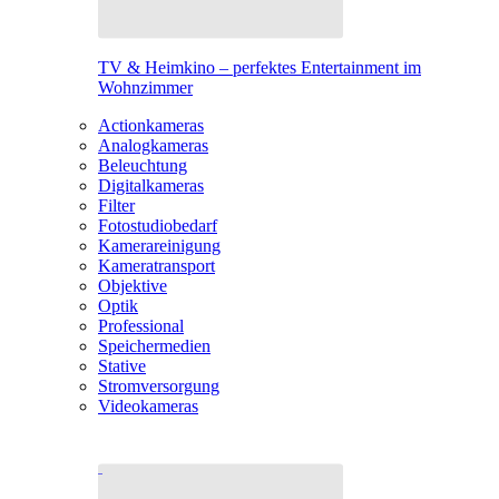
TV & Heimkino – perfektes Entertainment im
Wohnzimmer
Actionkameras
Analogkameras
Beleuchtung
Digitalkameras
Filter
Fotostudiobedarf
Kamerareinigung
Kameratransport
Objektive
Optik
Professional
Speichermedien
Stative
Stromversorgung
Videokameras