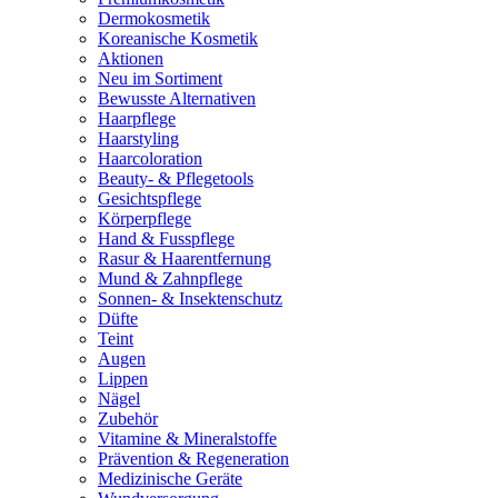
Dermokosmetik
Koreanische Kosmetik
Aktionen
Neu im Sortiment
Bewusste Alternativen
Haarpflege
Haarstyling
Haarcoloration
Beauty- & Pflegetools
Gesichtspflege
Körperpflege
Hand & Fusspflege
Rasur & Haarentfernung
Mund & Zahnpflege
Sonnen- & Insektenschutz
Düfte
Teint
Augen
Lippen
Nägel
Zubehör
Vitamine & Mineralstoffe
Prävention & Regeneration
Medizinische Geräte