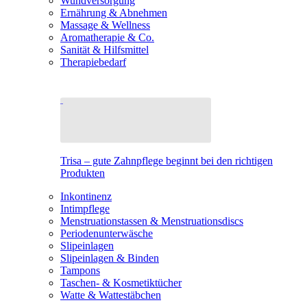
Wundversorgung
Ernährung & Abnehmen
Massage & Wellness
Aromatherapie & Co.
Sanität & Hilfsmittel
Therapiebedarf
Trisa – gute Zahnpflege beginnt bei den richtigen
Produkten
Inkontinenz
Intimpflege
Menstruationstassen & Menstruationsdiscs
Periodenunterwäsche
Slipeinlagen
Slipeinlagen & Binden
Tampons
Taschen- & Kosmetiktücher
Watte & Wattestäbchen