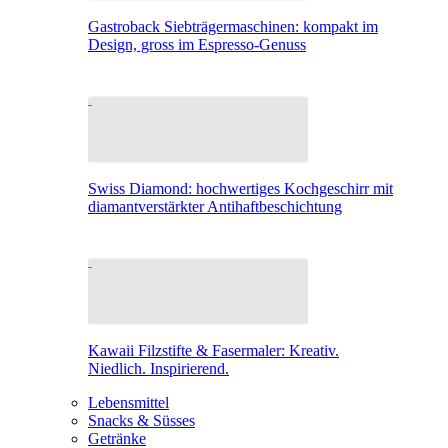
Gastroback Siebträgermaschinen: kompakt im
Design, gross im Espresso-Genuss
Swiss Diamond: hochwertiges Kochgeschirr mit
diamantverstärkter Antihaftbeschichtung
Kawaii Filzstifte & Fasermaler: Kreativ.
Niedlich. Inspirierend.
Lebensmittel
Snacks & Süsses
Getränke