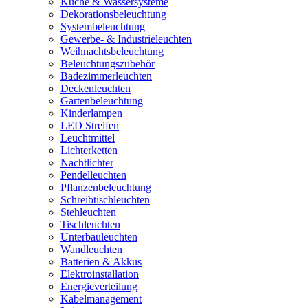
Küche & Wassersysteme
Dekorationsbeleuchtung
Systembeleuchtung
Gewerbe- & Industrieleuchten
Weihnachtsbeleuchtung
Beleuchtungszubehör
Badezimmerleuchten
Deckenleuchten
Gartenbeleuchtung
Kinderlampen
LED Streifen
Leuchtmittel
Lichterketten
Nachtlichter
Pendelleuchten
Pflanzenbeleuchtung
Schreibtischleuchten
Stehleuchten
Tischleuchten
Unterbauleuchten
Wandleuchten
Batterien & Akkus
Elektroinstallation
Energieverteilung
Kabelmanagement