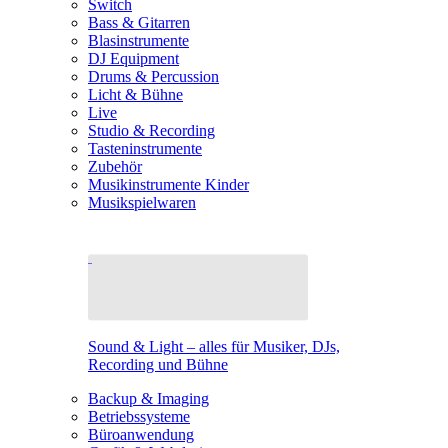
Switch
Bass & Gitarren
Blasinstrumente
DJ Equipment
Drums & Percussion
Licht & Bühne
Live
Studio & Recording
Tasteninstrumente
Zubehör
Musikinstrumente Kinder
Musikspielwaren
Sound & Light – alles für Musiker, DJs,
Recording und Bühne
Backup & Imaging
Betriebssysteme
Büroanwendung