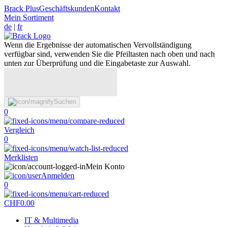
Brack Plus
Geschäftskunden
Kontakt
Mein Sortiment
de
|
fr
Wenn die Ergebnisse der automatischen Vervollständigung
verfügbar sind, verwenden Sie die Pfeiltasten nach oben und nach
unten zur Überprüfung und die Eingabetaste zur Auswahl.
Suchen
0
Vergleich
0
Merklisten
Mein Konto
Anmelden
0
CHF
0.00
IT & Multimedia