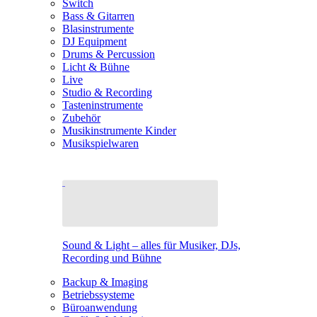
Switch
Bass & Gitarren
Blasinstrumente
DJ Equipment
Drums & Percussion
Licht & Bühne
Live
Studio & Recording
Tasteninstrumente
Zubehör
Musikinstrumente Kinder
Musikspielwaren
Sound & Light – alles für Musiker, DJs,
Recording und Bühne
Backup & Imaging
Betriebssysteme
Büroanwendung