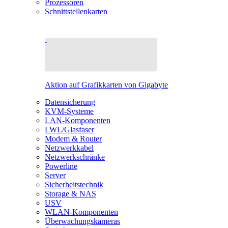
Prozessoren
Schnittstellenkarten
Aktion auf Grafikkarten von Gigabyte
Datensicherung
KVM-Systeme
LAN-Komponenten
LWL/Glasfaser
Modem & Router
Netzwerkkabel
Netzwerkschränke
Powerline
Server
Sicherheitstechnik
Storage & NAS
USV
WLAN-Komponenten
Überwachungskameras