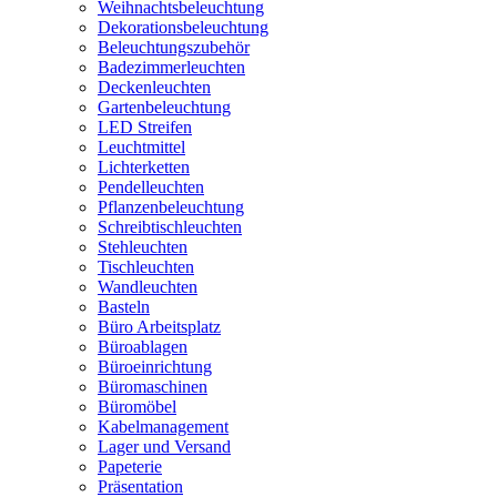
Weihnachtsbeleuchtung
Dekorationsbeleuchtung
Beleuchtungszubehör
Badezimmerleuchten
Deckenleuchten
Gartenbeleuchtung
LED Streifen
Leuchtmittel
Lichterketten
Pendelleuchten
Pflanzenbeleuchtung
Schreibtischleuchten
Stehleuchten
Tischleuchten
Wandleuchten
Basteln
Büro Arbeitsplatz
Büroablagen
Büroeinrichtung
Büromaschinen
Büromöbel
Kabelmanagement
Lager und Versand
Papeterie
Präsentation