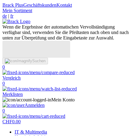
Brack Plus
Geschäftskunden
Kontakt
Mein Sortiment
de
|
fr
Wenn die Ergebnisse der automatischen Vervollständigung
verfügbar sind, verwenden Sie die Pfeiltasten nach oben und nach
unten zur Überprüfung und die Eingabetaste zur Auswahl.
Suchen
0
Vergleich
0
Merklisten
Mein Konto
Anmelden
0
CHF
0.00
IT & Multimedia