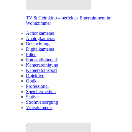
TV & Heimkino – perfektes Entertainment im
Wohnzimmer
Actionkameras
Analogkameras
Beleuchtung
Digitalkameras
Filter
Fotostudiobedarf
Kamerareinigung
Kameratransport
Objektive
Optik
Professional
Speichermedien
Stative
Stromversorgung
Videokameras