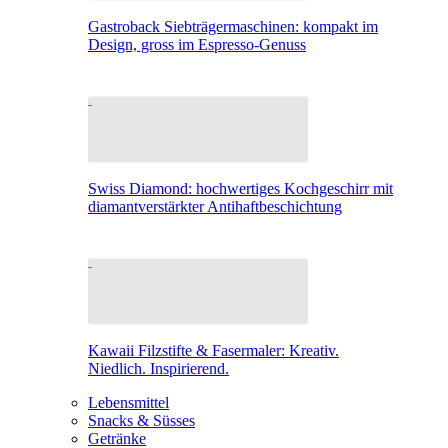
Gastroback Siebträgermaschinen: kompakt im
Design, gross im Espresso-Genuss
Swiss Diamond: hochwertiges Kochgeschirr mit
diamantverstärkter Antihaftbeschichtung
Kawaii Filzstifte & Fasermaler: Kreativ.
Niedlich. Inspirierend.
Lebensmittel
Snacks & Süsses
Getränke