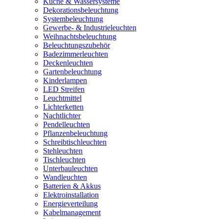
Küche & Wassersysteme
Dekorationsbeleuchtung
Systembeleuchtung
Gewerbe- & Industrieleuchten
Weihnachtsbeleuchtung
Beleuchtungszubehör
Badezimmerleuchten
Deckenleuchten
Gartenbeleuchtung
Kinderlampen
LED Streifen
Leuchtmittel
Lichterketten
Nachtlichter
Pendelleuchten
Pflanzenbeleuchtung
Schreibtischleuchten
Stehleuchten
Tischleuchten
Unterbauleuchten
Wandleuchten
Batterien & Akkus
Elektroinstallation
Energieverteilung
Kabelmanagement