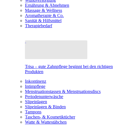
Wundversorgung
Ernährung & Abnehmen
Massage & Wellness
Aromatherapie & Co.
Sanität & Hilfsmittel
Therapiebedarf
Trisa – gute Zahnpflege beginnt bei den richtigen
Produkten
Inkontinenz
Intimpflege
Menstruationstassen & Menstruationsdiscs
Periodenunterwäsche
Slipeinlagen
Slipeinlagen & Binden
Tampons
Taschen- & Kosmetiktücher
Watte & Wattestäbchen