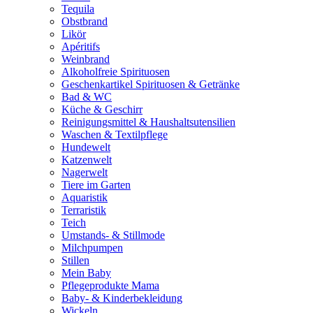
Tequila
Obstbrand
Likör
Apéritifs
Weinbrand
Alkoholfreie Spirituosen
Geschenkartikel Spirituosen & Getränke
Bad & WC
Küche & Geschirr
Reinigungsmittel & Haushaltsutensilien
Waschen & Textilpflege
Hundewelt
Katzenwelt
Nagerwelt
Tiere im Garten
Aquaristik
Terraristik
Teich
Umstands- & Stillmode
Milchpumpen
Stillen
Mein Baby
Pflegeprodukte Mama
Baby- & Kinderbekleidung
Wickeln