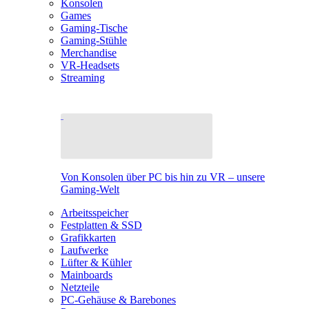
Konsolen
Games
Gaming-Tische
Gaming-Stühle
Merchandise
VR-Headsets
Streaming
Von Konsolen über PC bis hin zu VR – unsere
Gaming-Welt
Arbeitsspeicher
Festplatten & SSD
Grafikkarten
Laufwerke
Lüfter & Kühler
Mainboards
Netzteile
PC-Gehäuse & Barebones