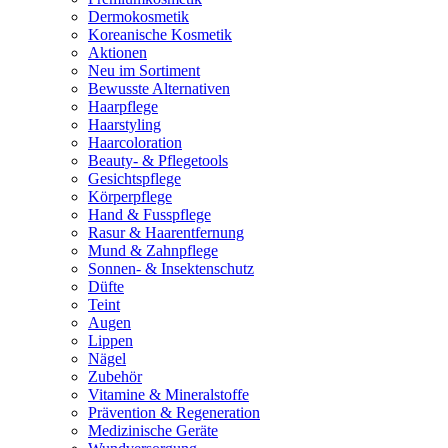
Dermokosmetik
Koreanische Kosmetik
Aktionen
Neu im Sortiment
Bewusste Alternativen
Haarpflege
Haarstyling
Haarcoloration
Beauty- & Pflegetools
Gesichtspflege
Körperpflege
Hand & Fusspflege
Rasur & Haarentfernung
Mund & Zahnpflege
Sonnen- & Insektenschutz
Düfte
Teint
Augen
Lippen
Nägel
Zubehör
Vitamine & Mineralstoffe
Prävention & Regeneration
Medizinische Geräte