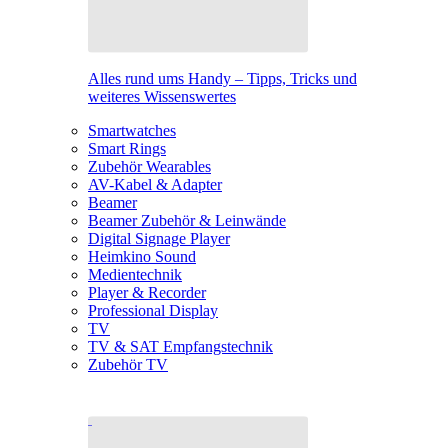
Alles rund ums Handy – Tipps, Tricks und
weiteres Wissenswertes
Smartwatches
Smart Rings
Zubehör Wearables
AV-Kabel & Adapter
Beamer
Beamer Zubehör & Leinwände
Digital Signage Player
Heimkino Sound
Medientechnik
Player & Recorder
Professional Display
TV
TV & SAT Empfangstechnik
Zubehör TV