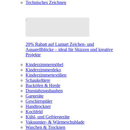
Technisches Zeichnen
20% Rabatt auf Lumart Zeichen- und
Aquarellblöcke – ideal für Skizzen und kreative
Projekte
Kinderzimmermöbel
Kinderzimmerdeko
Kinderzimmertextilien
Schaukeltiere
Backöfen & Herde
Dunstabzugshauben
Gargeräte
Geschirrspüler
Handtrockner
Kochfeld
Kühl- und Gefriergeräte
Vakuumier- & Wärmeschublade
Waschen & Trocknen