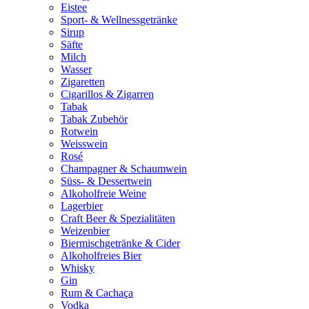
Eistee
Sport- & Wellnessgetränke
Sirup
Säfte
Milch
Wasser
Zigaretten
Cigarillos & Zigarren
Tabak
Tabak Zubehör
Rotwein
Weisswein
Rosé
Champagner & Schaumwein
Süss- & Dessertwein
Alkoholfreie Weine
Lagerbier
Craft Beer & Spezialitäten
Weizenbier
Biermischgetränke & Cider
Alkoholfreies Bier
Whisky
Gin
Rum & Cachaça
Vodka