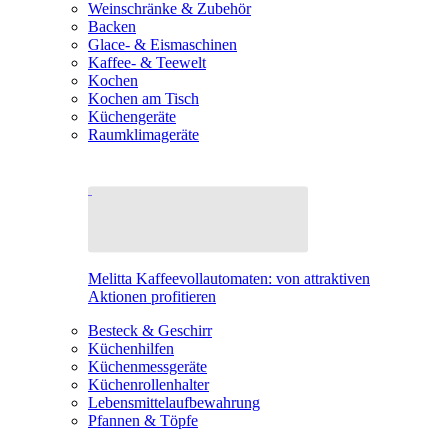
Weinschränke & Zubehör
Backen
Glace- & Eismaschinen
Kaffee- & Teewelt
Kochen
Kochen am Tisch
Küchengeräte
Raumklimageräte
Melitta Kaffeevollautomaten: von attraktiven
Aktionen profitieren
Besteck & Geschirr
Küchenhilfen
Küchenmessgeräte
Küchenrollenhalter
Lebensmittelaufbewahrung
Pfannen & Töpfe