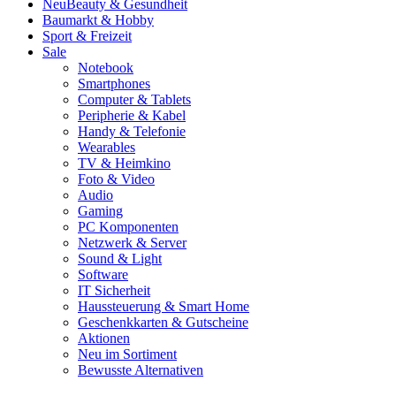
Neu
Beauty & Gesundheit
Baumarkt & Hobby
Sport & Freizeit
Sale
Notebook
Smartphones
Computer & Tablets
Peripherie & Kabel
Handy & Telefonie
Wearables
TV & Heimkino
Foto & Video
Audio
Gaming
PC Komponenten
Netzwerk & Server
Sound & Light
Software
IT Sicherheit
Haussteuerung & Smart Home
Geschenkkarten & Gutscheine
Aktionen
Neu im Sortiment
Bewusste Alternativen