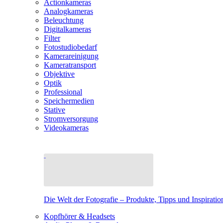
Actionkameras
Analogkameras
Beleuchtung
Digitalkameras
Filter
Fotostudiobedarf
Kamerareinigung
Kameratransport
Objektive
Optik
Professional
Speichermedien
Stative
Stromversorgung
Videokameras
Die Welt der Fotografie – Produkte, Tipps und Inspiratio
Kopfhörer & Headsets