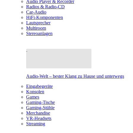
Audio Player & Recorder
Radios & Radio-CD
Car-Audio
HiFi-Komponenten
Lautsprecher
Multiroom
Stereoanlagen
Audio-Welt – bester Klang zu Hause und unterwegs
Eingabegeräte
Konsolen
Games
Gaming-Tische
Gaming-Stühle
Merchandise
VR-Headsets
Streaming