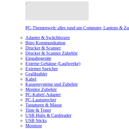
PC-Themenwelt: alles rund um Computer, Laptops & Z
Adapter & Switchboxen
Büro Kommunikation
Drucker & Scanner
Drucker & Scanner Zubehör
Eingabegeräte
Externe Gehäuse (Laufwerke)
Externer Speicher
Grafiktablet
Kabel
Kassensysteme und Zubehör
Monitor Zubehör
PC-Kabel/-Adapter
PC-Lautsprecher
Tastaturen & Mäuse
Tinte & Toner
USB Hubs & Cardreader
USB Sticks
Monitore