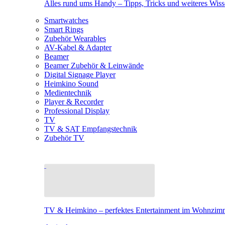
Alles rund ums Handy – Tipps, Tricks und weiteres Wis
Smartwatches
Smart Rings
Zubehör Wearables
AV-Kabel & Adapter
Beamer
Beamer Zubehör & Leinwände
Digital Signage Player
Heimkino Sound
Medientechnik
Player & Recorder
Professional Display
TV
TV & SAT Empfangstechnik
Zubehör TV
TV & Heimkino – perfektes Entertainment im Wohnzim