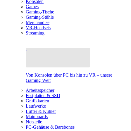
Konsolen
Games
Gaming-Tische
Gaming-Stühle
Merchandise
VR-Headsets
Streaming
Von Konsolen über PC bis hin zu VR – unsere
Gaming-Welt
Arbeitsspeicher
Festplatten & SSD
Grafikkarten
Laufwerke
Lüfter & Kühler
Mainboards
Netzteile
PC-Gehäuse & Barebones