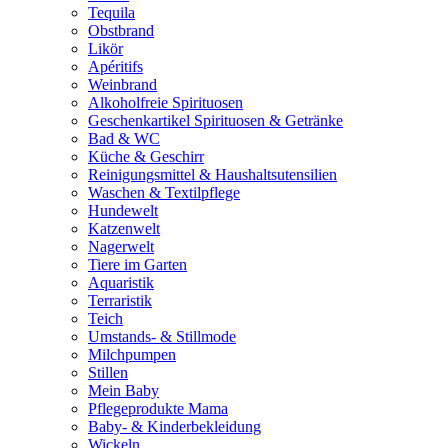
Tequila
Obstbrand
Likör
Apéritifs
Weinbrand
Alkoholfreie Spirituosen
Geschenkartikel Spirituosen & Getränke
Bad & WC
Küche & Geschirr
Reinigungsmittel & Haushaltsutensilien
Waschen & Textilpflege
Hundewelt
Katzenwelt
Nagerwelt
Tiere im Garten
Aquaristik
Terraristik
Teich
Umstands- & Stillmode
Milchpumpen
Stillen
Mein Baby
Pflegeprodukte Mama
Baby- & Kinderbekleidung
Wickeln