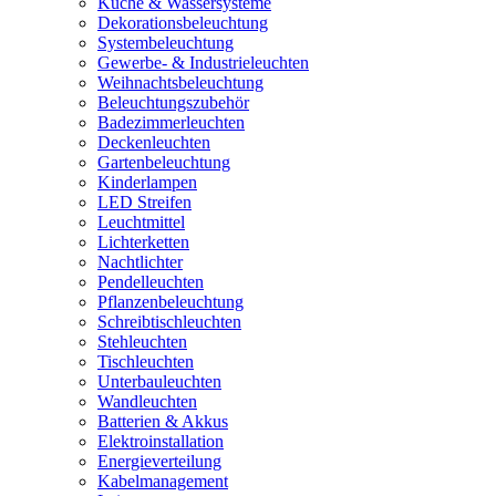
Küche & Wassersysteme
Dekorationsbeleuchtung
Systembeleuchtung
Gewerbe- & Industrieleuchten
Weihnachtsbeleuchtung
Beleuchtungszubehör
Badezimmerleuchten
Deckenleuchten
Gartenbeleuchtung
Kinderlampen
LED Streifen
Leuchtmittel
Lichterketten
Nachtlichter
Pendelleuchten
Pflanzenbeleuchtung
Schreibtischleuchten
Stehleuchten
Tischleuchten
Unterbauleuchten
Wandleuchten
Batterien & Akkus
Elektroinstallation
Energieverteilung
Kabelmanagement