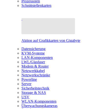
Prozessoren
Schnittstellenkarten
Aktion auf Grafikkarten von Gigabyte
Datensicherung
KVM-Systeme
LAN-Komponenten
LWL/Glasfaser
Modem & Router
Netzwerkkabel
Netzwerkschränke
Powerline
Server
Sicherheitstechnik
Storage & NAS
USV
WLAN-Komponenten
Überwachungskameras