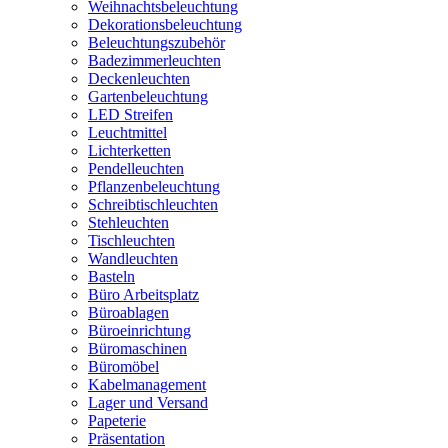
Weihnachtsbeleuchtung
Dekorationsbeleuchtung
Beleuchtungszubehör
Badezimmerleuchten
Deckenleuchten
Gartenbeleuchtung
LED Streifen
Leuchtmittel
Lichterketten
Pendelleuchten
Pflanzenbeleuchtung
Schreibtischleuchten
Stehleuchten
Tischleuchten
Wandleuchten
Basteln
Büro Arbeitsplatz
Büroablagen
Büroeinrichtung
Büromaschinen
Büromöbel
Kabelmanagement
Lager und Versand
Papeterie
Präsentation