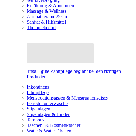
Wundversorgung
Ernährung & Abnehmen
Massage & Wellness
Aromatherapie & Co.
Sanität & Hilfsmittel
Therapiebedarf
Trisa – gute Zahnpflege beginnt bei den richtigen
Produkten
Inkontinenz
Intimpflege
Menstruationstassen & Menstruationsdiscs
Periodenunterwäsche
Slipeinlagen
Slipeinlagen & Binden
Tampons
Taschen- & Kosmetiktücher
Watte & Wattestäbchen