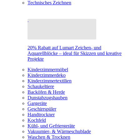
Technisches Zeichnen
20% Rabatt auf Lumart Zeichen- und
Aquarellblöcke – ideal für Skizzen und kreative
Projekte
Kinderzimmermöbel
Kinderzimmerdeko
Kinderzimmertextilien
Schaukeltiere
Backöfen & Herde
Dunstabzugshauben
Gargeräte
Geschirrspüler
Handtrockner
Kochfeld
Kühl- und Gefriergeräte
Vakuumier- & Wärmeschublade
Waschen & Trocknen