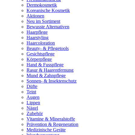
Dermokosmetik
Koreanische Kosmetik
Aktionen
Neu im Sortiment
Bewusste Alternativen
Haarpflege
Haarstyling
Haarcoloration
Beauty- & Pflegetools
Gesichtspflege
Körperpflege
Hand & Fusspflege
Rasur & Haarentfernung
Mund & Zahnpflege
Sonnen- & Insektenschutz
Düfte
Teint
Augen
Lippen
Nägel
Zubehör
Vitamine & Mineralstoffe
Prävention & Regeneration
Medizinische Geräte