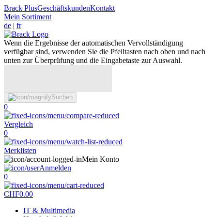
Brack Plus
Geschäftskunden
Kontakt
Mein Sortiment
de
|
fr
Wenn die Ergebnisse der automatischen Vervollständigung
verfügbar sind, verwenden Sie die Pfeiltasten nach oben und nach
unten zur Überprüfung und die Eingabetaste zur Auswahl.
Suchen
0
Vergleich
0
Merklisten
Mein Konto
Anmelden
0
CHF
0.00
IT & Multimedia