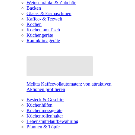
Weinschränke & Zubehör
Backen
Glace- & Eismaschinen
Kaffee- & Teewelt
Kochen
Kochen am Tisch
Küchengeräte
Raumklimageräte
Melitta Kaffeevollautomaten: von attraktiven
Aktionen profitieren
Besteck & Geschirr
Küchenhilfen
Küchenmessgeräte
Küchenrollenhalter
Lebensmittelaufbewahrung
Pfannen & Töpfe