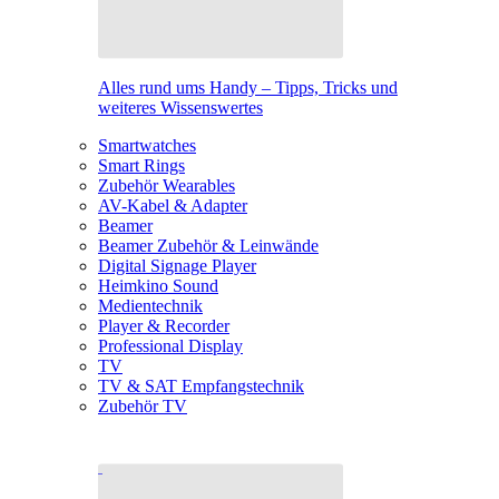
Alles rund ums Handy – Tipps, Tricks und
weiteres Wissenswertes
Smartwatches
Smart Rings
Zubehör Wearables
AV-Kabel & Adapter
Beamer
Beamer Zubehör & Leinwände
Digital Signage Player
Heimkino Sound
Medientechnik
Player & Recorder
Professional Display
TV
TV & SAT Empfangstechnik
Zubehör TV