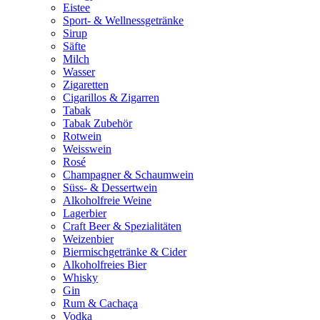
Eistee
Sport- & Wellnessgetränke
Sirup
Säfte
Milch
Wasser
Zigaretten
Cigarillos & Zigarren
Tabak
Tabak Zubehör
Rotwein
Weisswein
Rosé
Champagner & Schaumwein
Süss- & Dessertwein
Alkoholfreie Weine
Lagerbier
Craft Beer & Spezialitäten
Weizenbier
Biermischgetränke & Cider
Alkoholfreies Bier
Whisky
Gin
Rum & Cachaça
Vodka