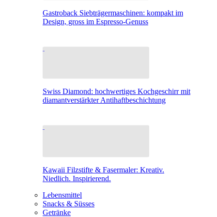
Gastroback Siebträgermaschinen: kompakt im
Design, gross im Espresso-Genuss
Swiss Diamond: hochwertiges Kochgeschirr mit
diamantverstärkter Antihaftbeschichtung
Kawaii Filzstifte & Fasermaler: Kreativ.
Niedlich. Inspirierend.
Lebensmittel
Snacks & Süsses
Getränke