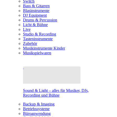
Switch
Bass & Gitarren
Blasinstrumente
DJ Equipment
Drums & Percussion
Licht & Bühne
Live
Studio & Recording
Tasteninstrumente
Zubehör
Musikinstrumente Kinder
Musikspielwaren
Sound & Light – alles für Musiker, DJs,
Recording und Bühne
Backup & Imaging
Betriebssysteme
Büroanwendung