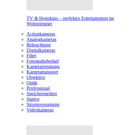
TV & Heimkino – perfektes Entertainment im
Wohnzimmer
Actionkameras
Analogkameras
Beleuchtung
Digitalkameras
Filter
Fotostudiobedarf
Kamerareinigung
Kameratransport
Objektive
Optik
Professional
Speichermedien
Stative
Stromversorgung
Videokameras