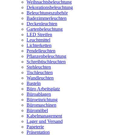
Weihnachtsbeleuchtung
Dekorationsbeleuchtung
Beleuchtungszubehör
Badezimmerleuchten
Deckenleuchten
Gartenbeleuchtung
LED Streifen
Leuchtmittel
Lichterketten
Pendelleuchten
Pflanzenbeleuchtung
Schreibtischleuchten
Stehleuchten
Tischleuchten
Wandleuchten
Basteln
Büro Arbeitsplatz
Büroablagen
Büroeinrichtung
Büromaschinen
Büromöbel
Kabelmanagement
Lager und Versand
Papeterie
Präsentation