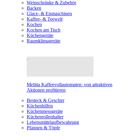
Weinschränke & Zubehör
Backen
Glace- & Eismaschinen
Kaffee- & Teewelt
Kochen
Kochen am Tisch
Küchengeräte
Raumklimageräte
Melitta Kaffeevollautomaten: von attraktiven
Aktionen profitieren
Besteck & Geschirr
Küchenhilfen
Küchenmessgeräte
Küchenrollenhalter
Lebensmittelaufbewahrung
Pfannen & Töpfe