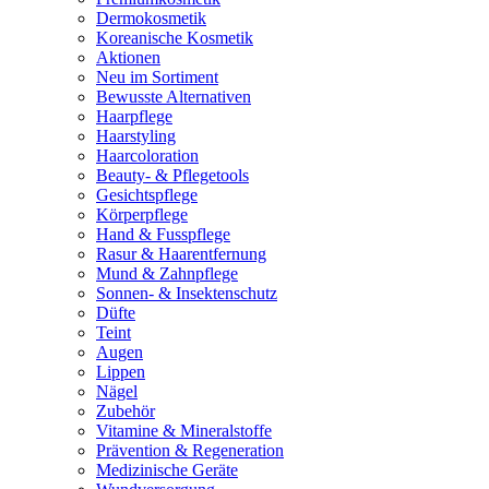
Dermokosmetik
Koreanische Kosmetik
Aktionen
Neu im Sortiment
Bewusste Alternativen
Haarpflege
Haarstyling
Haarcoloration
Beauty- & Pflegetools
Gesichtspflege
Körperpflege
Hand & Fusspflege
Rasur & Haarentfernung
Mund & Zahnpflege
Sonnen- & Insektenschutz
Düfte
Teint
Augen
Lippen
Nägel
Zubehör
Vitamine & Mineralstoffe
Prävention & Regeneration
Medizinische Geräte