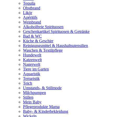
Tequila
Obstbrand
Likör
Apéritifs
Weinbrand
Alkoholfreie Spirituosen
Geschenkartikel Spirituosen & Getränke
Bad & WC
Küche & Geschirr
Reinigungsmittel & Haushaltsutensilien
Waschen & Textilpflege
Hundewelt
Katzenwelt
Nagerwelt
Tiere im Garten
Aquaristik
Terraristik
Teich
Umstands- & Stillmode
Milchpumpen
Stillen
Mein Baby
Pflegeprodukte Mama
Baby- & Kinderbekleidung
Wickeln