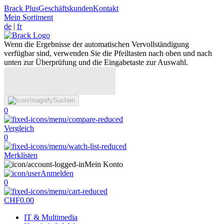
Brack Plus
Geschäftskunden
Kontakt
Mein Sortiment
de
|
fr
Wenn die Ergebnisse der automatischen Vervollständigung
verfügbar sind, verwenden Sie die Pfeiltasten nach oben und nach
unten zur Überprüfung und die Eingabetaste zur Auswahl.
Suchen
0
Vergleich
0
Merklisten
Mein Konto
Anmelden
0
CHF
0.00
IT & Multimedia