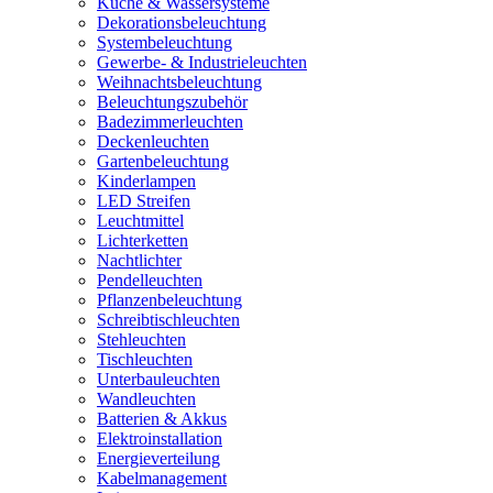
Küche & Wassersysteme
Dekorationsbeleuchtung
Systembeleuchtung
Gewerbe- & Industrieleuchten
Weihnachtsbeleuchtung
Beleuchtungszubehör
Badezimmerleuchten
Deckenleuchten
Gartenbeleuchtung
Kinderlampen
LED Streifen
Leuchtmittel
Lichterketten
Nachtlichter
Pendelleuchten
Pflanzenbeleuchtung
Schreibtischleuchten
Stehleuchten
Tischleuchten
Unterbauleuchten
Wandleuchten
Batterien & Akkus
Elektroinstallation
Energieverteilung
Kabelmanagement