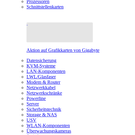
Prozessoren
Schnittstellenkarten
Aktion auf Grafikkarten von Gigabyte
Datensicherung
KVM-Systeme
LAN-Komponenten
LWL/Glasfaser
Modem & Router
Netzwerkkabel
Netzwerkschränke
Powerline
Server
Sicherheitstechnik
Storage & NAS
USV
WLAN-Komponenten
Überwachungskameras