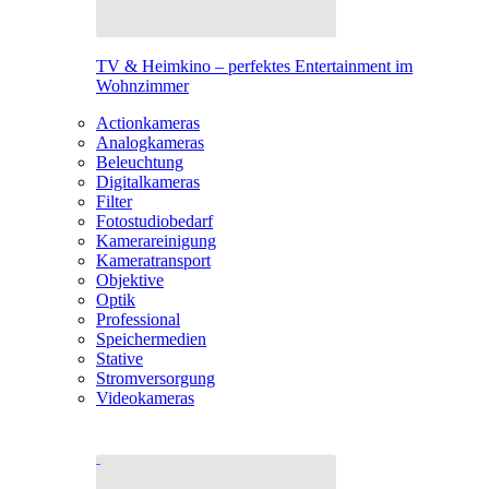
TV & Heimkino – perfektes Entertainment im
Wohnzimmer
Actionkameras
Analogkameras
Beleuchtung
Digitalkameras
Filter
Fotostudiobedarf
Kamerareinigung
Kameratransport
Objektive
Optik
Professional
Speichermedien
Stative
Stromversorgung
Videokameras