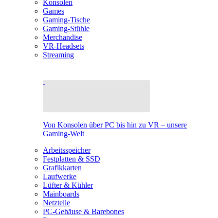
Konsolen
Games
Gaming-Tische
Gaming-Stühle
Merchandise
VR-Headsets
Streaming
Von Konsolen über PC bis hin zu VR – unsere
Gaming-Welt
Arbeitsspeicher
Festplatten & SSD
Grafikkarten
Laufwerke
Lüfter & Kühler
Mainboards
Netzteile
PC-Gehäuse & Barebones