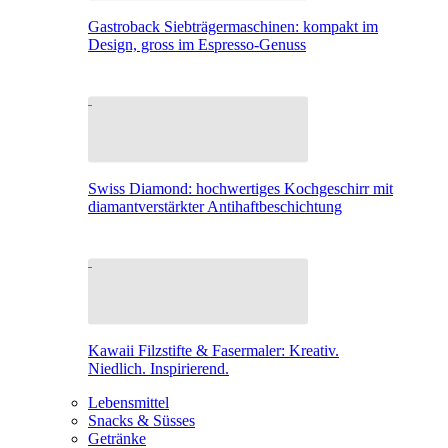
Gastroback Siebträgermaschinen: kompakt im
Design, gross im Espresso-Genuss
Swiss Diamond: hochwertiges Kochgeschirr mit
diamantverstärkter Antihaftbeschichtung
Kawaii Filzstifte & Fasermaler: Kreativ.
Niedlich. Inspirierend.
Lebensmittel
Snacks & Süsses
Getränke