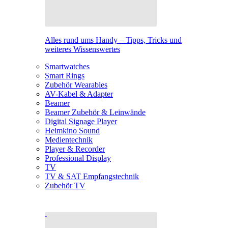
Alles rund ums Handy – Tipps, Tricks und
weiteres Wissenswertes
Smartwatches
Smart Rings
Zubehör Wearables
AV-Kabel & Adapter
Beamer
Beamer Zubehör & Leinwände
Digital Signage Player
Heimkino Sound
Medientechnik
Player & Recorder
Professional Display
TV
TV & SAT Empfangstechnik
Zubehör TV