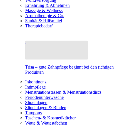
Wundversorgung
Ernährung & Abnehmen
Massage & Wellness
Aromatherapie & Co.
Sanität & Hilfsmittel
Therapiebedarf
Trisa – gute Zahnpflege beginnt bei den richtigen
Produkten
Inkontinenz
Intimpflege
Menstruationstassen & Menstruationsdiscs
Periodenunterwäsche
Slipeinlagen
Slipeinlagen & Binden
Tampons
Taschen- & Kosmetiktücher
Watte & Wattestäbchen