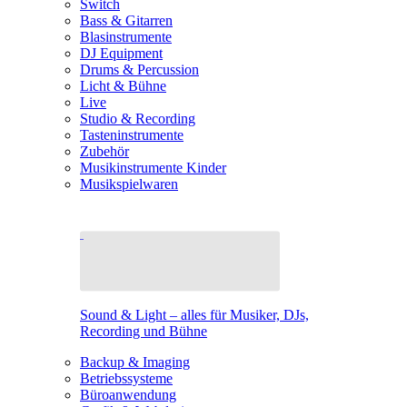
Switch
Bass & Gitarren
Blasinstrumente
DJ Equipment
Drums & Percussion
Licht & Bühne
Live
Studio & Recording
Tasteninstrumente
Zubehör
Musikinstrumente Kinder
Musikspielwaren
Sound & Light – alles für Musiker, DJs,
Recording und Bühne
Backup & Imaging
Betriebssysteme
Büroanwendung