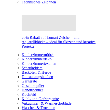
Technisches Zeichnen
20% Rabatt auf Lumart Zeichen- und
Aquarellblöcke – ideal für Skizzen und kreative
Projekte
Kinderzimmermöbel
Kinderzimmerdeko
Kinderzimmertextilien
Schaukeltiere
Backöfen & Herde
Dunstabzugshauben
Gargeräte
Geschirrspüler
Handtrockner
Kochfeld
Kühl- und Gefriergeräte
Vakuumier- & Wärmeschublade
Waschen & Trocknen