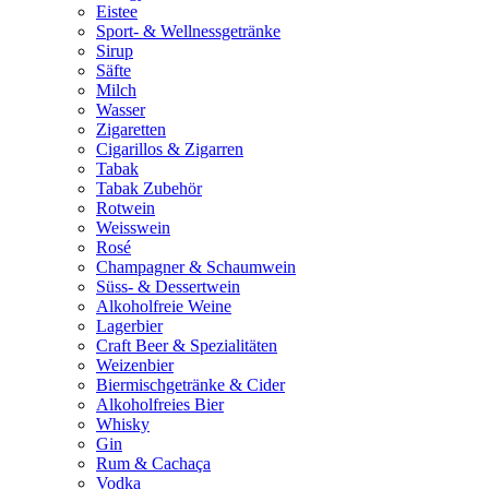
Eistee
Sport- & Wellnessgetränke
Sirup
Säfte
Milch
Wasser
Zigaretten
Cigarillos & Zigarren
Tabak
Tabak Zubehör
Rotwein
Weisswein
Rosé
Champagner & Schaumwein
Süss- & Dessertwein
Alkoholfreie Weine
Lagerbier
Craft Beer & Spezialitäten
Weizenbier
Biermischgetränke & Cider
Alkoholfreies Bier
Whisky
Gin
Rum & Cachaça
Vodka