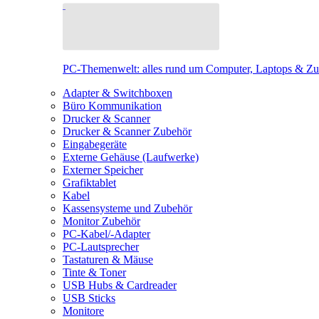
PC-Themenwelt: alles rund um Computer, Laptops & Z
Adapter & Switchboxen
Büro Kommunikation
Drucker & Scanner
Drucker & Scanner Zubehör
Eingabegeräte
Externe Gehäuse (Laufwerke)
Externer Speicher
Grafiktablet
Kabel
Kassensysteme und Zubehör
Monitor Zubehör
PC-Kabel/-Adapter
PC-Lautsprecher
Tastaturen & Mäuse
Tinte & Toner
USB Hubs & Cardreader
USB Sticks
Monitore