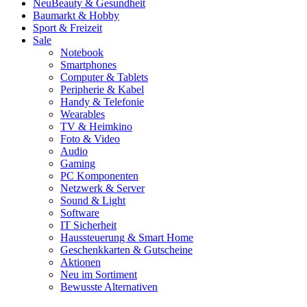
Neu
Beauty & Gesundheit
Baumarkt & Hobby
Sport & Freizeit
Sale
Notebook
Smartphones
Computer & Tablets
Peripherie & Kabel
Handy & Telefonie
Wearables
TV & Heimkino
Foto & Video
Audio
Gaming
PC Komponenten
Netzwerk & Server
Sound & Light
Software
IT Sicherheit
Haussteuerung & Smart Home
Geschenkkarten & Gutscheine
Aktionen
Neu im Sortiment
Bewusste Alternativen