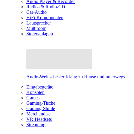
Audio Player & Recorder
Radios & Radio-CD
Car-Audio
HiFi-Komponenten
Lautsprecher
Multiroom
Stereoanlagen
Audio-Welt – bester Klang zu Hause und unterwegs
Eingabegeräte
Konsolen
Games
Gaming-Tische
Gaming-Stühle
Merchandise
VR-Headsets
Streaming