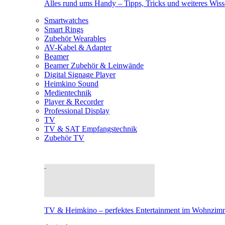
Alles rund ums Handy – Tipps, Tricks und weiteres Wis
Smartwatches
Smart Rings
Zubehör Wearables
AV-Kabel & Adapter
Beamer
Beamer Zubehör & Leinwände
Digital Signage Player
Heimkino Sound
Medientechnik
Player & Recorder
Professional Display
TV
TV & SAT Empfangstechnik
Zubehör TV
TV & Heimkino – perfektes Entertainment im Wohnzim