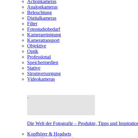
Actionkameras
Analogkameras
Beleuchtung
Digitalkameras
Filter
Fotostudiobedarf
Kamerareinigung
Kameratransport
Objektive
Optik
Professional
Speichermedien
Stative
Stromversorgung
Videokameras
Die Welt der Fotografie – Produkte, Tipps und Inspiratio
Kopfhörer & Headsets