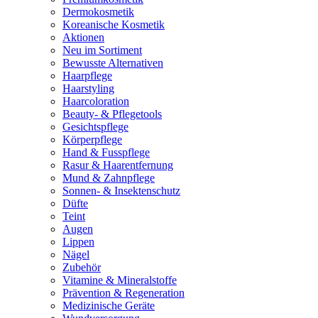
Dermokosmetik
Koreanische Kosmetik
Aktionen
Neu im Sortiment
Bewusste Alternativen
Haarpflege
Haarstyling
Haarcoloration
Beauty- & Pflegetools
Gesichtspflege
Körperpflege
Hand & Fusspflege
Rasur & Haarentfernung
Mund & Zahnpflege
Sonnen- & Insektenschutz
Düfte
Teint
Augen
Lippen
Nägel
Zubehör
Vitamine & Mineralstoffe
Prävention & Regeneration
Medizinische Geräte