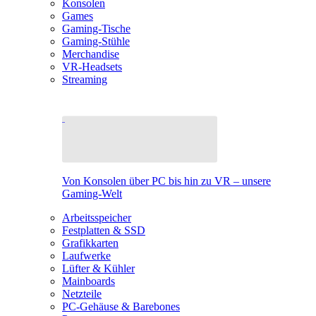
Konsolen
Games
Gaming-Tische
Gaming-Stühle
Merchandise
VR-Headsets
Streaming
Von Konsolen über PC bis hin zu VR – unsere
Gaming-Welt
Arbeitsspeicher
Festplatten & SSD
Grafikkarten
Laufwerke
Lüfter & Kühler
Mainboards
Netzteile
PC-Gehäuse & Barebones