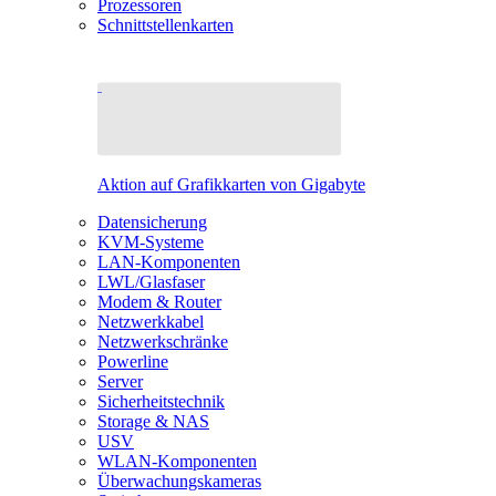
Prozessoren
Schnittstellenkarten
Aktion auf Grafikkarten von Gigabyte
Datensicherung
KVM-Systeme
LAN-Komponenten
LWL/Glasfaser
Modem & Router
Netzwerkkabel
Netzwerkschränke
Powerline
Server
Sicherheitstechnik
Storage & NAS
USV
WLAN-Komponenten
Überwachungskameras