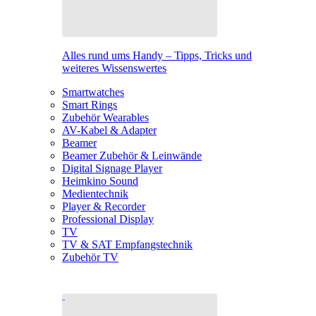
Alles rund ums Handy – Tipps, Tricks und
weiteres Wissenswertes
Smartwatches
Smart Rings
Zubehör Wearables
AV-Kabel & Adapter
Beamer
Beamer Zubehör & Leinwände
Digital Signage Player
Heimkino Sound
Medientechnik
Player & Recorder
Professional Display
TV
TV & SAT Empfangstechnik
Zubehör TV