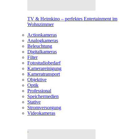
TV & Heimkino – perfektes Entertainment im
Wohnzimmer
Actionkameras
Analogkameras
Beleuchtung
Digitalkameras
Filter
Fotostudiobedarf
Kamerareinigung
Kameratransport
Objektive
Optik
Professional
Speichermedien
Stative
Stromversorgung
Videokameras