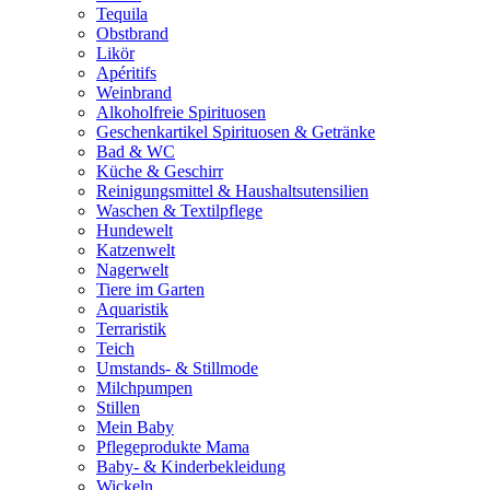
Tequila
Obstbrand
Likör
Apéritifs
Weinbrand
Alkoholfreie Spirituosen
Geschenkartikel Spirituosen & Getränke
Bad & WC
Küche & Geschirr
Reinigungsmittel & Haushaltsutensilien
Waschen & Textilpflege
Hundewelt
Katzenwelt
Nagerwelt
Tiere im Garten
Aquaristik
Terraristik
Teich
Umstands- & Stillmode
Milchpumpen
Stillen
Mein Baby
Pflegeprodukte Mama
Baby- & Kinderbekleidung
Wickeln