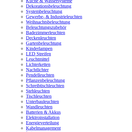
Küche & Wassersysteme
Dekorationsbeleuchtung
Systembeleuchtung
Gewerbe- & Industrieleuchten
Weihnachtsbeleuchtung
Beleuchtungszubehör
Badezimmerleuchten
Deckenleuchten
Gartenbeleuchtung
Kinderlampen
LED Streifen
Leuchtmittel
Lichterketten
Nachtlichter
Pendelleuchten
Pflanzenbeleuchtung
Schreibtischleuchten
Stehleuchten
Tischleuchten
Unterbauleuchten
Wandleuchten
Batterien & Akkus
Elektroinstallation
Energieverteilung
Kabelmanagement