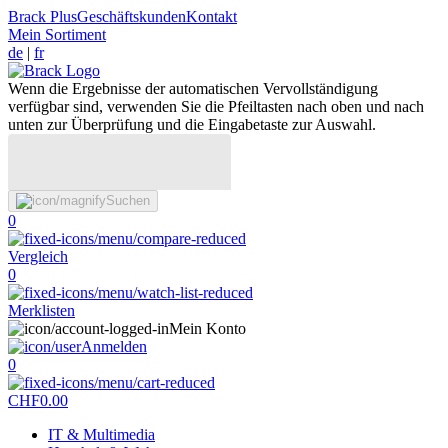
Brack Plus
Geschäftskunden
Kontakt
Mein Sortiment
de
|
fr
Wenn die Ergebnisse der automatischen Vervollständigung
verfügbar sind, verwenden Sie die Pfeiltasten nach oben und nach
unten zur Überprüfung und die Eingabetaste zur Auswahl.
Suchen
0
Vergleich
0
Merklisten
Mein Konto
Anmelden
0
CHF
0.00
IT & Multimedia