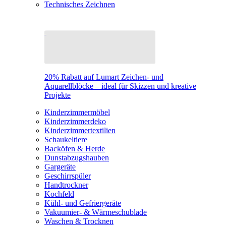
Technisches Zeichnen
20% Rabatt auf Lumart Zeichen- und
Aquarellblöcke – ideal für Skizzen und kreative
Projekte
Kinderzimmermöbel
Kinderzimmerdeko
Kinderzimmertextilien
Schaukeltiere
Backöfen & Herde
Dunstabzugshauben
Gargeräte
Geschirrspüler
Handtrockner
Kochfeld
Kühl- und Gefriergeräte
Vakuumier- & Wärmeschublade
Waschen & Trocknen