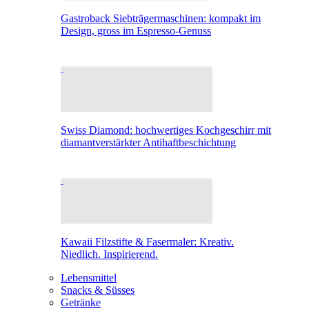
Gastroback Siebträgermaschinen: kompakt im
Design, gross im Espresso-Genuss
Swiss Diamond: hochwertiges Kochgeschirr mit
diamantverstärkter Antihaftbeschichtung
Kawaii Filzstifte & Fasermaler: Kreativ.
Niedlich. Inspirierend.
Lebensmittel
Snacks & Süsses
Getränke