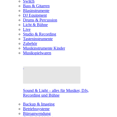
Switch
Bass & Gitarren
Blasinstrumente
DJ Equipment
Drums & Percussion
Licht & Bühne
Live
Studio & Recording
Tasteninstrumente
Zubehör
Musikinstrumente Kinder
Musikspielwaren
Sound & Light – alles für Musiker, DJs,
Recording und Bühne
Backup & Imaging
Betriebssysteme
Büroanwendung