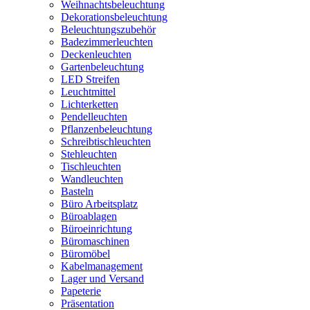
Weihnachtsbeleuchtung
Dekorationsbeleuchtung
Beleuchtungszubehör
Badezimmerleuchten
Deckenleuchten
Gartenbeleuchtung
LED Streifen
Leuchtmittel
Lichterketten
Pendelleuchten
Pflanzenbeleuchtung
Schreibtischleuchten
Stehleuchten
Tischleuchten
Wandleuchten
Basteln
Büro Arbeitsplatz
Büroablagen
Büroeinrichtung
Büromaschinen
Büromöbel
Kabelmanagement
Lager und Versand
Papeterie
Präsentation