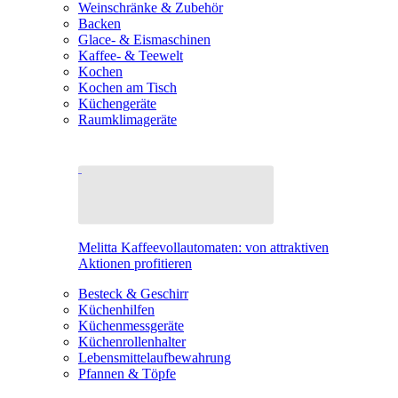
Weinschränke & Zubehör
Backen
Glace- & Eismaschinen
Kaffee- & Teewelt
Kochen
Kochen am Tisch
Küchengeräte
Raumklimageräte
Melitta Kaffeevollautomaten: von attraktiven
Aktionen profitieren
Besteck & Geschirr
Küchenhilfen
Küchenmessgeräte
Küchenrollenhalter
Lebensmittelaufbewahrung
Pfannen & Töpfe