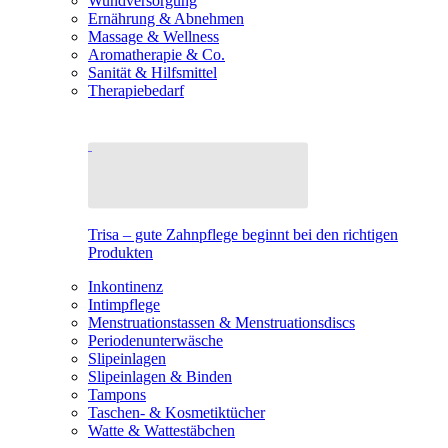
Wundversorgung
Ernährung & Abnehmen
Massage & Wellness
Aromatherapie & Co.
Sanität & Hilfsmittel
Therapiebedarf
Trisa – gute Zahnpflege beginnt bei den richtigen
Produkten
Inkontinenz
Intimpflege
Menstruationstassen & Menstruationsdiscs
Periodenunterwäsche
Slipeinlagen
Slipeinlagen & Binden
Tampons
Taschen- & Kosmetiktücher
Watte & Wattestäbchen