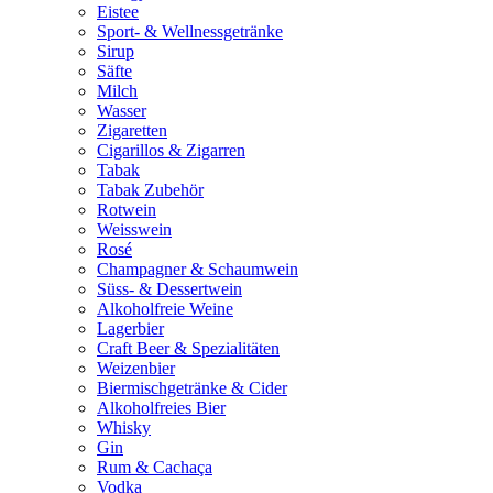
Eistee
Sport- & Wellnessgetränke
Sirup
Säfte
Milch
Wasser
Zigaretten
Cigarillos & Zigarren
Tabak
Tabak Zubehör
Rotwein
Weisswein
Rosé
Champagner & Schaumwein
Süss- & Dessertwein
Alkoholfreie Weine
Lagerbier
Craft Beer & Spezialitäten
Weizenbier
Biermischgetränke & Cider
Alkoholfreies Bier
Whisky
Gin
Rum & Cachaça
Vodka