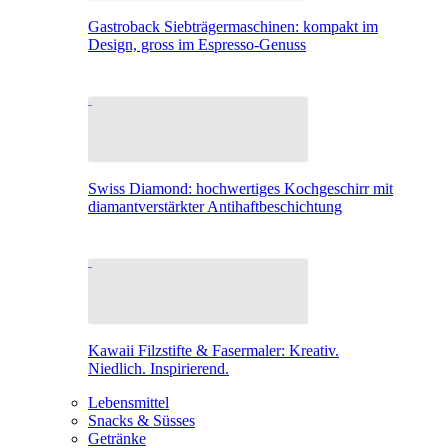
Gastroback Siebträgermaschinen: kompakt im
Design, gross im Espresso-Genuss
Swiss Diamond: hochwertiges Kochgeschirr mit
diamantverstärkter Antihaftbeschichtung
Kawaii Filzstifte & Fasermaler: Kreativ.
Niedlich. Inspirierend.
Lebensmittel
Snacks & Süsses
Getränke