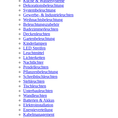
Küche & Wassersysteme
Dekorationsbeleuchtung
Systembeleuchtung
Gewerbe- & Industrieleuchten
Weihnachtsbeleuchtung
Beleuchtungszubehör
Badezimmerleuchten
Deckenleuchten
Gartenbeleuchtung
Kinderlampen
LED Streifen
Leuchtmittel
Lichterketten
Nachtlichter
Pendelleuchten
Pflanzenbeleuchtung
Schreibtischleuchten
Stehleuchten
Tischleuchten
Unterbauleuchten
Wandleuchten
Batterien & Akkus
Elektroinstallation
Energieverteilung
Kabelmanagement