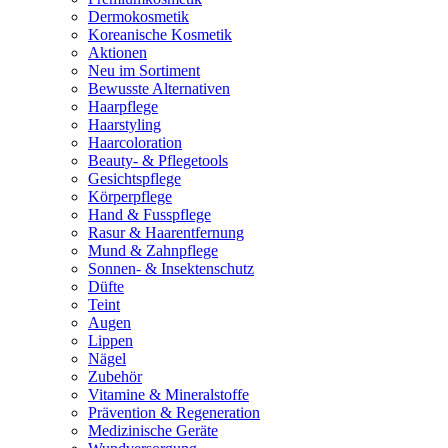
Dermokosmetik
Koreanische Kosmetik
Aktionen
Neu im Sortiment
Bewusste Alternativen
Haarpflege
Haarstyling
Haarcoloration
Beauty- & Pflegetools
Gesichtspflege
Körperpflege
Hand & Fusspflege
Rasur & Haarentfernung
Mund & Zahnpflege
Sonnen- & Insektenschutz
Düfte
Teint
Augen
Lippen
Nägel
Zubehör
Vitamine & Mineralstoffe
Prävention & Regeneration
Medizinische Geräte