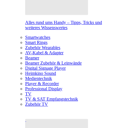
Alles rund ums Handy – Tipps, Tricks und
weiteres Wissenswertes
Smartwatches
Smart Rings
Zubehör Wearables
AV-Kabel & Adapter
Beamer
Beamer Zubehör & Leinwände
Digital Signage Player
Heimkino Sound
Medientechnik
Player & Recorder
Professional Display
TV
TV & SAT Empfangstechnik
Zubehör TV