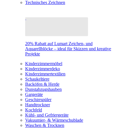
Technisches Zeichnen
20% Rabatt auf Lumart Zeichen- und
Aquarellblöcke – ideal für Skizzen und kreative
Projekte
Kinderzimmermöbel
Kinderzimmerdeko
Kinderzimmertextilien
Schaukeltiere
Backöfen & Herde
Dunstabzugshauben
Gargeräte
Geschirrspüler
Handtrockner
Kochfeld
Kühl- und Gefriergeräte
Vakuumier- & Wärmeschublade
Waschen & Trocknen