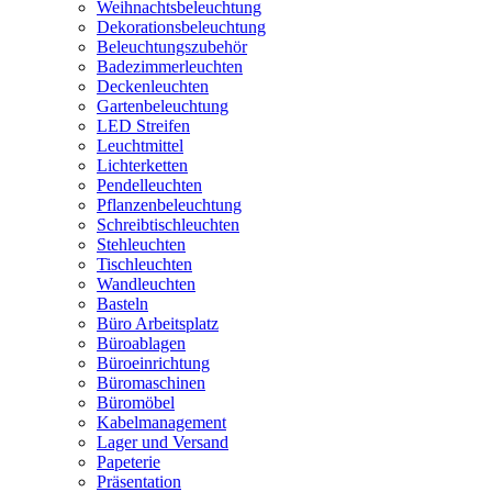
Weihnachtsbeleuchtung
Dekorationsbeleuchtung
Beleuchtungszubehör
Badezimmerleuchten
Deckenleuchten
Gartenbeleuchtung
LED Streifen
Leuchtmittel
Lichterketten
Pendelleuchten
Pflanzenbeleuchtung
Schreibtischleuchten
Stehleuchten
Tischleuchten
Wandleuchten
Basteln
Büro Arbeitsplatz
Büroablagen
Büroeinrichtung
Büromaschinen
Büromöbel
Kabelmanagement
Lager und Versand
Papeterie
Präsentation