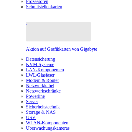
Prozessoren
Schnittstellenkarten
Aktion auf Grafikkarten von Gigabyte
Datensicherung
KVM-Systeme
LAN-Komponenten
LWL/Glasfaser
Modem & Router
Netzwerkkabel
Netzwerkschränke
Powerline
Server
Sicherheitstechnik
Storage & NAS
USV
WLAN-Komponenten
Überwachungskameras