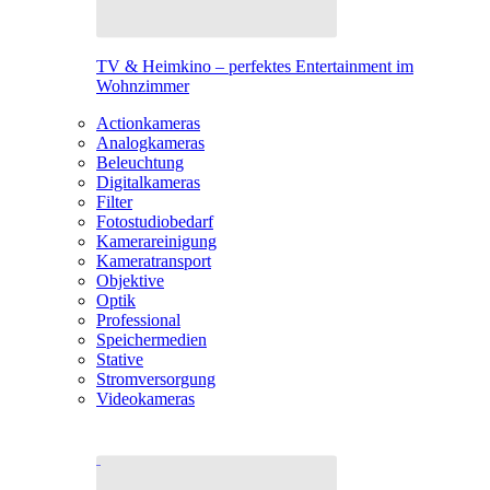
TV & Heimkino – perfektes Entertainment im
Wohnzimmer
Actionkameras
Analogkameras
Beleuchtung
Digitalkameras
Filter
Fotostudiobedarf
Kamerareinigung
Kameratransport
Objektive
Optik
Professional
Speichermedien
Stative
Stromversorgung
Videokameras