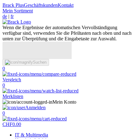
Brack Plus
Geschäftskunden
Kontakt
Mein Sortiment
de
|
fr
Wenn die Ergebnisse der automatischen Vervollständigung
verfügbar sind, verwenden Sie die Pfeiltasten nach oben und nach
unten zur Überprüfung und die Eingabetaste zur Auswahl.
Suchen
0
Vergleich
0
Merklisten
Mein Konto
Anmelden
0
CHF
0.00
IT & Multimedia