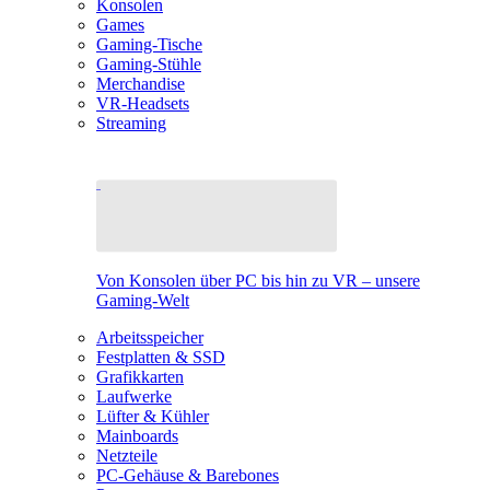
Konsolen
Games
Gaming-Tische
Gaming-Stühle
Merchandise
VR-Headsets
Streaming
Von Konsolen über PC bis hin zu VR – unsere
Gaming-Welt
Arbeitsspeicher
Festplatten & SSD
Grafikkarten
Laufwerke
Lüfter & Kühler
Mainboards
Netzteile
PC-Gehäuse & Barebones