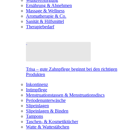
Wundversorgung
Ernährung & Abnehmen
Massage & Wellness
Aromatherapie & Co.
Sanität & Hilfsmittel
Therapiebedarf
Trisa – gute Zahnpflege beginnt bei den richtigen
Produkten
Inkontinenz
Intimpflege
Menstruationstassen & Menstruationsdiscs
Periodenunterwäsche
Slipeinlagen
Slipeinlagen & Binden
Tampons
Taschen- & Kosmetiktücher
Watte & Wattestäbchen