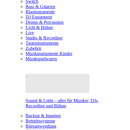
Switch
Bass & Gitarren
Blasinstrumente
DJ Equipment
Drums & Percussion
Licht & Bühne
Live
Studio & Recording
Tasteninstrumente
Zubehör
Musikinstrumente Kinder
Musikspielwaren
Sound & Light – alles für Musiker, DJs,
Recording und Bühne
Backup & Imaging
Betriebssysteme
Büroanwendung