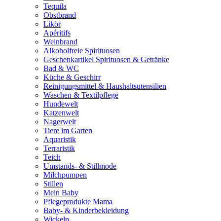
Tequila
Obstbrand
Likör
Apéritifs
Weinbrand
Alkoholfreie Spirituosen
Geschenkartikel Spirituosen & Getränke
Bad & WC
Küche & Geschirr
Reinigungsmittel & Haushaltsutensilien
Waschen & Textilpflege
Hundewelt
Katzenwelt
Nagerwelt
Tiere im Garten
Aquaristik
Terraristik
Teich
Umstands- & Stillmode
Milchpumpen
Stillen
Mein Baby
Pflegeprodukte Mama
Baby- & Kinderbekleidung
Wickeln