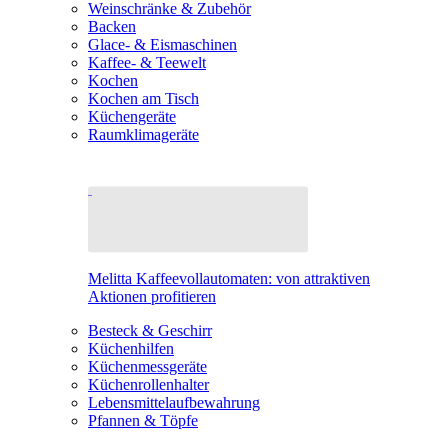
Weinschränke & Zubehör
Backen
Glace- & Eismaschinen
Kaffee- & Teewelt
Kochen
Kochen am Tisch
Küchengeräte
Raumklimageräte
Melitta Kaffeevollautomaten: von attraktiven
Aktionen profitieren
Besteck & Geschirr
Küchenhilfen
Küchenmessgeräte
Küchenrollenhalter
Lebensmittelaufbewahrung
Pfannen & Töpfe