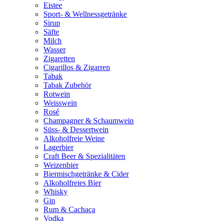
Eistee
Sport- & Wellnessgetränke
Sirup
Säfte
Milch
Wasser
Zigaretten
Cigarillos & Zigarren
Tabak
Tabak Zubehör
Rotwein
Weisswein
Rosé
Champagner & Schaumwein
Süss- & Dessertwein
Alkoholfreie Weine
Lagerbier
Craft Beer & Spezialitäten
Weizenbier
Biermischgetränke & Cider
Alkoholfreies Bier
Whisky
Gin
Rum & Cachaça
Vodka