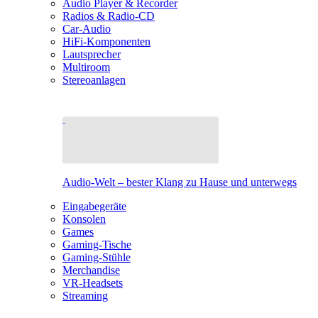
Audio Player & Recorder
Radios & Radio-CD
Car-Audio
HiFi-Komponenten
Lautsprecher
Multiroom
Stereoanlagen
Audio-Welt – bester Klang zu Hause und unterwegs
Eingabegeräte
Konsolen
Games
Gaming-Tische
Gaming-Stühle
Merchandise
VR-Headsets
Streaming