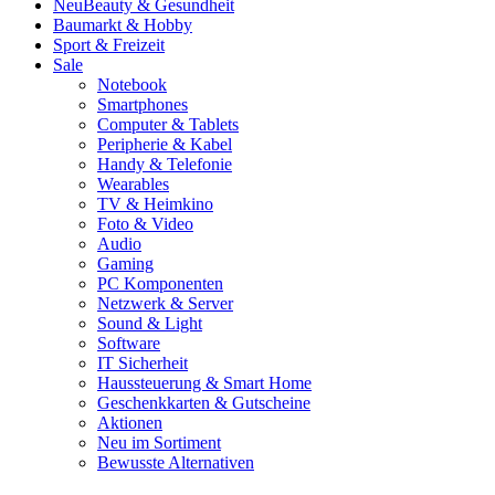
Neu
Beauty & Gesundheit
Baumarkt & Hobby
Sport & Freizeit
Sale
Notebook
Smartphones
Computer & Tablets
Peripherie & Kabel
Handy & Telefonie
Wearables
TV & Heimkino
Foto & Video
Audio
Gaming
PC Komponenten
Netzwerk & Server
Sound & Light
Software
IT Sicherheit
Haussteuerung & Smart Home
Geschenkkarten & Gutscheine
Aktionen
Neu im Sortiment
Bewusste Alternativen