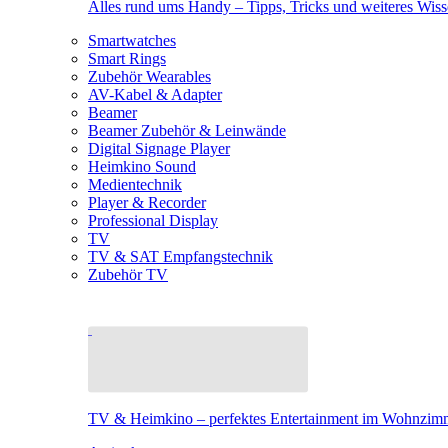
Alles rund ums Handy – Tipps, Tricks und weiteres Wis
Smartwatches
Smart Rings
Zubehör Wearables
AV-Kabel & Adapter
Beamer
Beamer Zubehör & Leinwände
Digital Signage Player
Heimkino Sound
Medientechnik
Player & Recorder
Professional Display
TV
TV & SAT Empfangstechnik
Zubehör TV
TV & Heimkino – perfektes Entertainment im Wohnzim