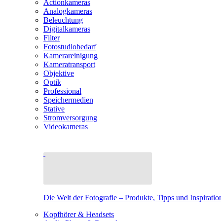
Actionkameras
Analogkameras
Beleuchtung
Digitalkameras
Filter
Fotostudiobedarf
Kamerareinigung
Kameratransport
Objektive
Optik
Professional
Speichermedien
Stative
Stromversorgung
Videokameras
Die Welt der Fotografie – Produkte, Tipps und Inspiratio
Kopfhörer & Headsets