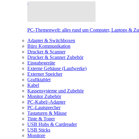
PC-Themenwelt: alles rund um Computer, Laptops & Z
Adapter & Switchboxen
Büro Kommunikation
Drucker & Scanner
Drucker & Scanner Zubehör
Eingabegeräte
Externe Gehäuse (Laufwerke)
Externer Speicher
Grafiktablet
Kabel
Kassensysteme und Zubehör
Monitor Zubehör
PC-Kabel/-Adapter
PC-Lautsprecher
Tastaturen & Mäuse
Tinte & Toner
USB Hubs & Cardreader
USB Sticks
Monitore