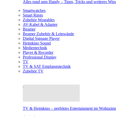
Alles rund ums Handy – Tipps, Tricks und weiteres Wis
Smartwatches
Smart Rings
Zubehör Wearables
AV-Kabel & Adapter
Beamer
Beamer Zubehör & Leinwände
Digital Signage Player
Heimkino Sound
Medientechnik
Player & Recorder
Professional Display
TV
TV & SAT Empfangstechnik
Zubehör TV
TV & Heimkino – perfektes Entertainment im Wohnzim