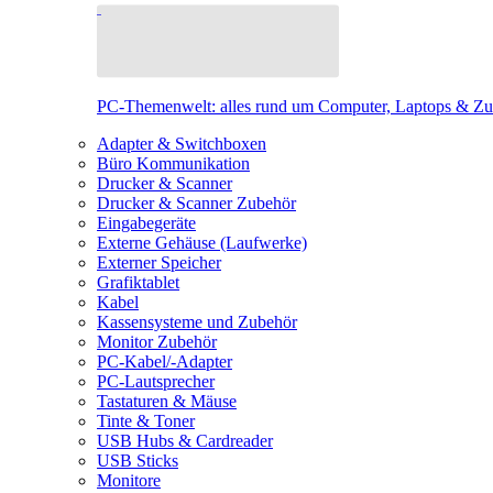
PC-Themenwelt: alles rund um Computer, Laptops & Z
Adapter & Switchboxen
Büro Kommunikation
Drucker & Scanner
Drucker & Scanner Zubehör
Eingabegeräte
Externe Gehäuse (Laufwerke)
Externer Speicher
Grafiktablet
Kabel
Kassensysteme und Zubehör
Monitor Zubehör
PC-Kabel/-Adapter
PC-Lautsprecher
Tastaturen & Mäuse
Tinte & Toner
USB Hubs & Cardreader
USB Sticks
Monitore