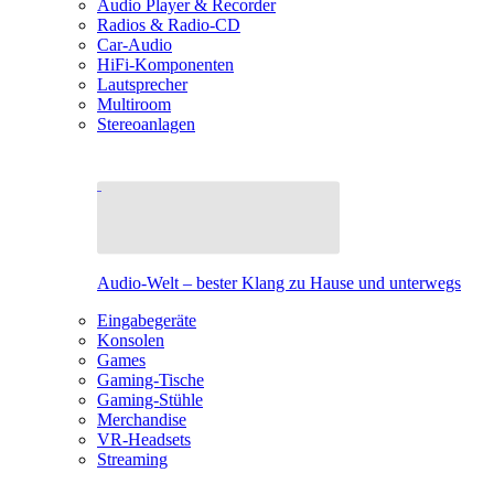
Audio Player & Recorder
Radios & Radio-CD
Car-Audio
HiFi-Komponenten
Lautsprecher
Multiroom
Stereoanlagen
Audio-Welt – bester Klang zu Hause und unterwegs
Eingabegeräte
Konsolen
Games
Gaming-Tische
Gaming-Stühle
Merchandise
VR-Headsets
Streaming