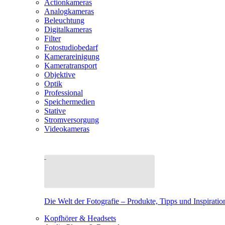
Actionkameras
Analogkameras
Beleuchtung
Digitalkameras
Filter
Fotostudiobedarf
Kamerareinigung
Kameratransport
Objektive
Optik
Professional
Speichermedien
Stative
Stromversorgung
Videokameras
Die Welt der Fotografie – Produkte, Tipps und Inspiratio
Kopfhörer & Headsets