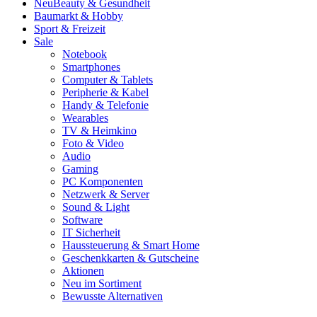
Neu
Beauty & Gesundheit
Baumarkt & Hobby
Sport & Freizeit
Sale
Notebook
Smartphones
Computer & Tablets
Peripherie & Kabel
Handy & Telefonie
Wearables
TV & Heimkino
Foto & Video
Audio
Gaming
PC Komponenten
Netzwerk & Server
Sound & Light
Software
IT Sicherheit
Haussteuerung & Smart Home
Geschenkkarten & Gutscheine
Aktionen
Neu im Sortiment
Bewusste Alternativen