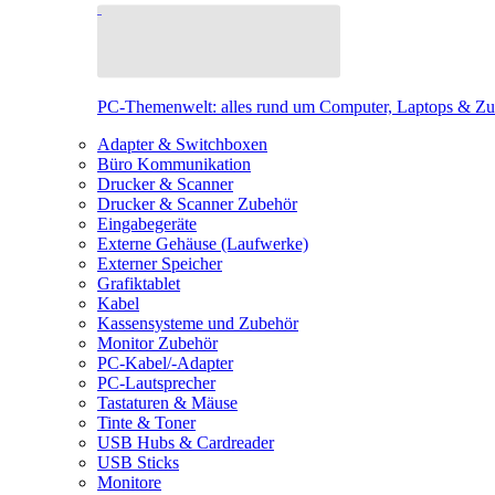
PC-Themenwelt: alles rund um Computer, Laptops & Z
Adapter & Switchboxen
Büro Kommunikation
Drucker & Scanner
Drucker & Scanner Zubehör
Eingabegeräte
Externe Gehäuse (Laufwerke)
Externer Speicher
Grafiktablet
Kabel
Kassensysteme und Zubehör
Monitor Zubehör
PC-Kabel/-Adapter
PC-Lautsprecher
Tastaturen & Mäuse
Tinte & Toner
USB Hubs & Cardreader
USB Sticks
Monitore