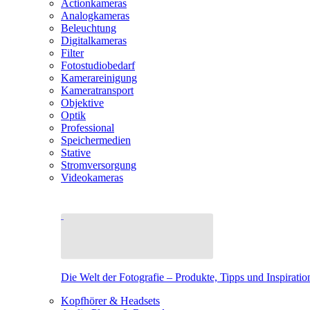
Actionkameras
Analogkameras
Beleuchtung
Digitalkameras
Filter
Fotostudiobedarf
Kamerareinigung
Kameratransport
Objektive
Optik
Professional
Speichermedien
Stative
Stromversorgung
Videokameras
Die Welt der Fotografie – Produkte, Tipps und Inspiratio
Kopfhörer & Headsets