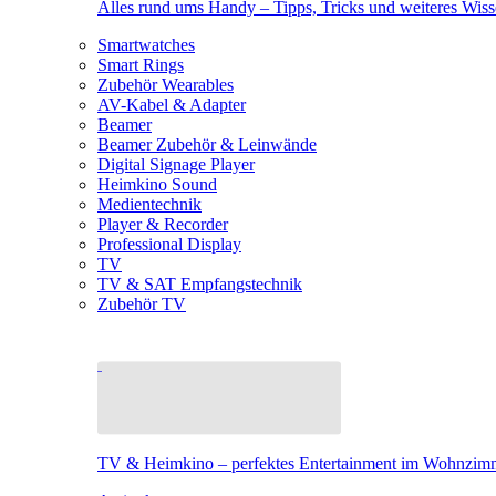
Alles rund ums Handy – Tipps, Tricks und weiteres Wis
Smartwatches
Smart Rings
Zubehör Wearables
AV-Kabel & Adapter
Beamer
Beamer Zubehör & Leinwände
Digital Signage Player
Heimkino Sound
Medientechnik
Player & Recorder
Professional Display
TV
TV & SAT Empfangstechnik
Zubehör TV
TV & Heimkino – perfektes Entertainment im Wohnzim