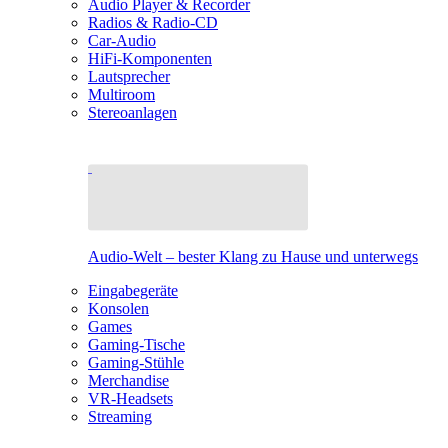
Audio Player & Recorder
Radios & Radio-CD
Car-Audio
HiFi-Komponenten
Lautsprecher
Multiroom
Stereoanlagen
Audio-Welt – bester Klang zu Hause und unterwegs
Eingabegeräte
Konsolen
Games
Gaming-Tische
Gaming-Stühle
Merchandise
VR-Headsets
Streaming