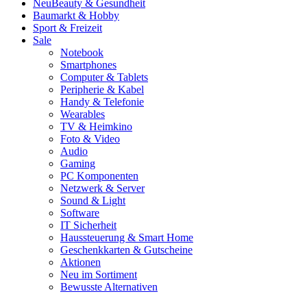
Neu
Beauty & Gesundheit
Baumarkt & Hobby
Sport & Freizeit
Sale
Notebook
Smartphones
Computer & Tablets
Peripherie & Kabel
Handy & Telefonie
Wearables
TV & Heimkino
Foto & Video
Audio
Gaming
PC Komponenten
Netzwerk & Server
Sound & Light
Software
IT Sicherheit
Haussteuerung & Smart Home
Geschenkkarten & Gutscheine
Aktionen
Neu im Sortiment
Bewusste Alternativen