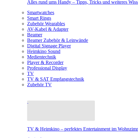
Alles rund ums Handy – Tipps, Tricks und weiteres Wis
Smartwatches
Smart Rings
Zubehör Wearables
AV-Kabel & Adapter
Beamer
Beamer Zubehör & Leinwände
Digital Signage Player
Heimkino Sound
Medientechnik
Player & Recorder
Professional Display
TV
TV & SAT Empfangstechnik
Zubehör TV
TV & Heimkino – perfektes Entertainment im Wohnzim