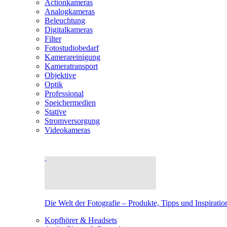
Actionkameras
Analogkameras
Beleuchtung
Digitalkameras
Filter
Fotostudiobedarf
Kamerareinigung
Kameratransport
Objektive
Optik
Professional
Speichermedien
Stative
Stromversorgung
Videokameras
Die Welt der Fotografie – Produkte, Tipps und Inspiratio
Kopfhörer & Headsets