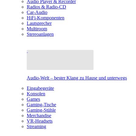
Audio Player & Recorder
Radios & Radio-CD
Car-Audio
HiFi-Komponenten
Lautsprecher
Multiroom
Stereoanlagen
Audio-Welt – bester Klang zu Hause und unterwegs
Eingabegeräte
Konsolen
Games
Gaming-Tische
Gaming-Stühle
Merchandise
VR-Headsets
Streaming