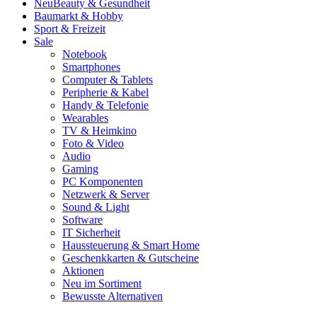
Neu
Beauty & Gesundheit
Baumarkt & Hobby
Sport & Freizeit
Sale
Notebook
Smartphones
Computer & Tablets
Peripherie & Kabel
Handy & Telefonie
Wearables
TV & Heimkino
Foto & Video
Audio
Gaming
PC Komponenten
Netzwerk & Server
Sound & Light
Software
IT Sicherheit
Haussteuerung & Smart Home
Geschenkkarten & Gutscheine
Aktionen
Neu im Sortiment
Bewusste Alternativen