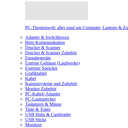
PC-Themenwelt: alles rund um Computer, Laptops & Z
Adapter & Switchboxen
Büro Kommunikation
Drucker & Scanner
Drucker & Scanner Zubehör
Eingabegeräte
Externe Gehäuse (Laufwerke)
Externer Speicher
Grafiktablet
Kabel
Kassensysteme und Zubehör
Monitor Zubehör
PC-Kabel/-Adapter
PC-Lautsprecher
Tastaturen & Mäuse
Tinte & Toner
USB Hubs & Cardreader
USB Sticks
Monitore