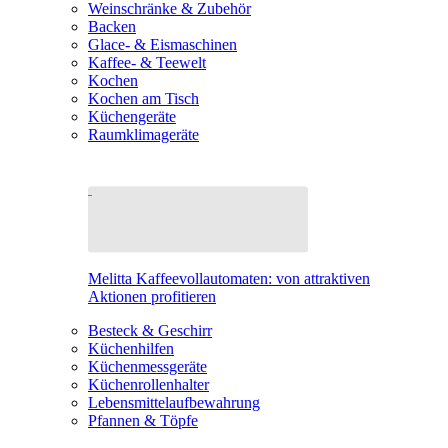
Weinschränke & Zubehör
Backen
Glace- & Eismaschinen
Kaffee- & Teewelt
Kochen
Kochen am Tisch
Küchengeräte
Raumklimageräte
Melitta Kaffeevollautomaten: von attraktiven
Aktionen profitieren
Besteck & Geschirr
Küchenhilfen
Küchenmessgeräte
Küchenrollenhalter
Lebensmittelaufbewahrung
Pfannen & Töpfe