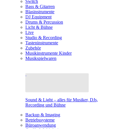
Switch
Bass & Gitarren
Blasinstrumente
DJ Equipment
Drums & Percussion
Licht & Bühne
Live
Studio & Recording
Tasteninstrumente
Zubehör
Musikinstrumente Kinder
Musikspielwaren
Sound & Light – alles für Musiker, DJs,
Recording und Bühne
Backup & Imaging
Betriebssysteme
Büroanwendung