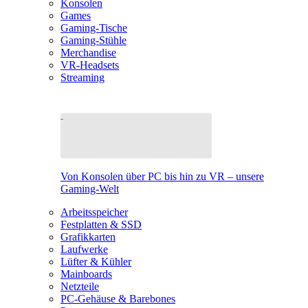
Konsolen
Games
Gaming-Tische
Gaming-Stühle
Merchandise
VR-Headsets
Streaming
Von Konsolen über PC bis hin zu VR – unsere
Gaming-Welt
Arbeitsspeicher
Festplatten & SSD
Grafikkarten
Laufwerke
Lüfter & Kühler
Mainboards
Netzteile
PC-Gehäuse & Barebones