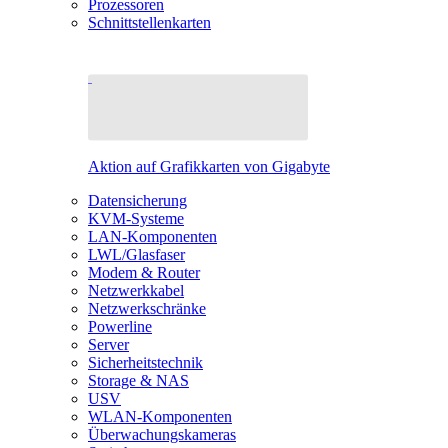
Prozessoren
Schnittstellenkarten
Aktion auf Grafikkarten von Gigabyte
Datensicherung
KVM-Systeme
LAN-Komponenten
LWL/Glasfaser
Modem & Router
Netzwerkkabel
Netzwerkschränke
Powerline
Server
Sicherheitstechnik
Storage & NAS
USV
WLAN-Komponenten
Überwachungskameras