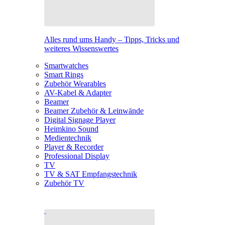
Alles rund ums Handy – Tipps, Tricks und
weiteres Wissenswertes
Smartwatches
Smart Rings
Zubehör Wearables
AV-Kabel & Adapter
Beamer
Beamer Zubehör & Leinwände
Digital Signage Player
Heimkino Sound
Medientechnik
Player & Recorder
Professional Display
TV
TV & SAT Empfangstechnik
Zubehör TV