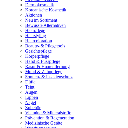
Dermokosmetik
Koreanische Kosmetik
Aktionen
Neu im Sortiment
Bewusste Alternativen
Haarpflege
Haarstyling
Haarcoloration
Beauty- & Pflegetools
Gesichtspflege
Körperpflege
Hand & Fusspflege
Rasur & Haarentfernung
Mund & Zahnpflege
Sonnen- & Insektenschutz
Düfte
Teint
Augen
Lippen
Nägel
Zubehör
Vitamine & Mineralstoffe
Prävention & Regeneration
Medizinische Geräte