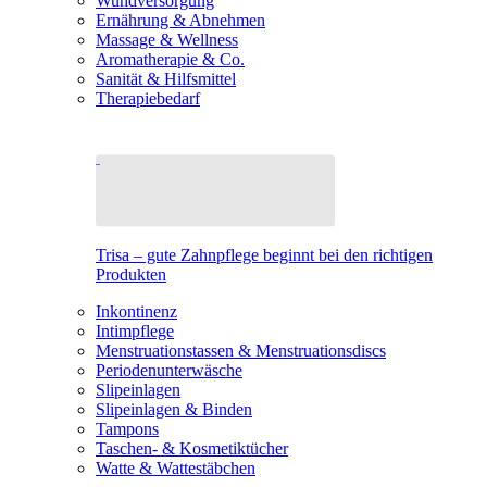
Wundversorgung
Ernährung & Abnehmen
Massage & Wellness
Aromatherapie & Co.
Sanität & Hilfsmittel
Therapiebedarf
Trisa – gute Zahnpflege beginnt bei den richtigen
Produkten
Inkontinenz
Intimpflege
Menstruationstassen & Menstruationsdiscs
Periodenunterwäsche
Slipeinlagen
Slipeinlagen & Binden
Tampons
Taschen- & Kosmetiktücher
Watte & Wattestäbchen