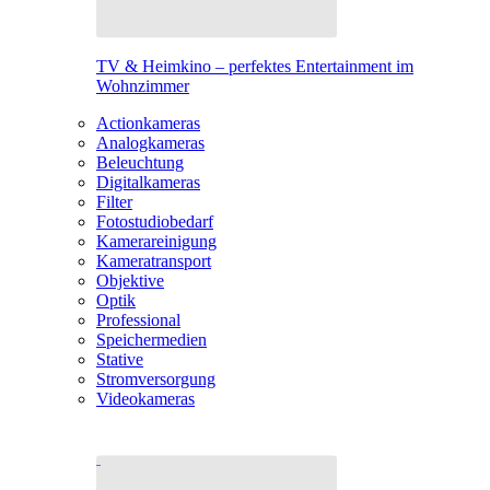
TV & Heimkino – perfektes Entertainment im
Wohnzimmer
Actionkameras
Analogkameras
Beleuchtung
Digitalkameras
Filter
Fotostudiobedarf
Kamerareinigung
Kameratransport
Objektive
Optik
Professional
Speichermedien
Stative
Stromversorgung
Videokameras