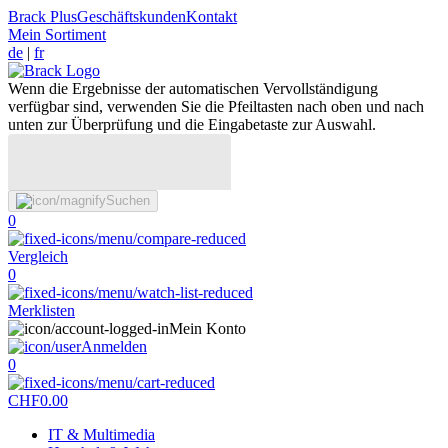
Brack Plus
Geschäftskunden
Kontakt
Mein Sortiment
de
|
fr
Wenn die Ergebnisse der automatischen Vervollständigung
verfügbar sind, verwenden Sie die Pfeiltasten nach oben und nach
unten zur Überprüfung und die Eingabetaste zur Auswahl.
Suchen
0
Vergleich
0
Merklisten
Mein Konto
Anmelden
0
CHF
0.00
IT & Multimedia