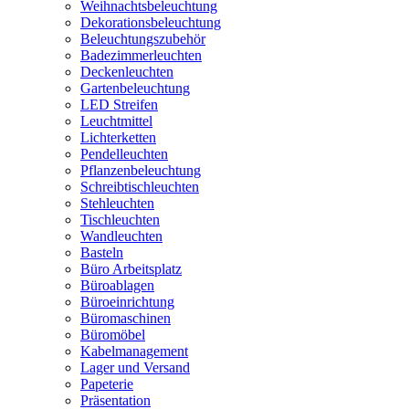
Weihnachtsbeleuchtung
Dekorationsbeleuchtung
Beleuchtungszubehör
Badezimmerleuchten
Deckenleuchten
Gartenbeleuchtung
LED Streifen
Leuchtmittel
Lichterketten
Pendelleuchten
Pflanzenbeleuchtung
Schreibtischleuchten
Stehleuchten
Tischleuchten
Wandleuchten
Basteln
Büro Arbeitsplatz
Büroablagen
Büroeinrichtung
Büromaschinen
Büromöbel
Kabelmanagement
Lager und Versand
Papeterie
Präsentation