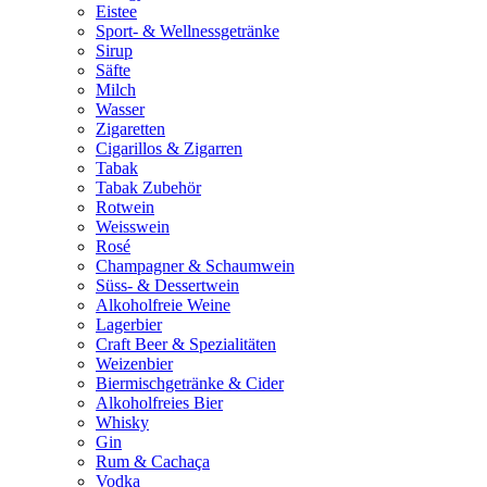
Eistee
Sport- & Wellnessgetränke
Sirup
Säfte
Milch
Wasser
Zigaretten
Cigarillos & Zigarren
Tabak
Tabak Zubehör
Rotwein
Weisswein
Rosé
Champagner & Schaumwein
Süss- & Dessertwein
Alkoholfreie Weine
Lagerbier
Craft Beer & Spezialitäten
Weizenbier
Biermischgetränke & Cider
Alkoholfreies Bier
Whisky
Gin
Rum & Cachaça
Vodka