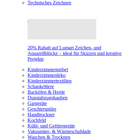
Technisches Zeichnen
20% Rabatt auf Lumart Zeichen- und
Aquarellblöcke – ideal für Skizzen und kreative
Projekte
Kinderzimmermöbel
Kinderzimmerdeko
Kinderzimmertextilien
Schaukeltiere
Backöfen & Herde
Dunstabzugshauben
Gargeräte
Geschirrspüler
Handtrockner
Kochfeld
Kühl- und Gefriergeräte
Vakuumier- & Wärmeschublade
Waschen & Trocknen