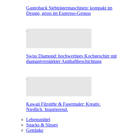
Gastroback Siebträgermaschinen: kompakt im
Design, gross im Espresso-Genuss
Swiss Diamond: hochwertiges Kochgeschirr mit
diamantverstärkter Antihaftbeschichtung
Kawaii Filzstifte & Fasermaler: Kreativ.
Niedlich. Inspirierend.
Lebensmittel
Snacks & Süsses
Getränke