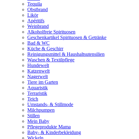
Tequila
Obstbrand
Likör
Apéritifs
Weinbrand
Alkoholfreie Spirituosen
Geschenkartikel Spirituosen & Getränke
Bad & WC
Küche & Geschirr
Reinigungsmittel & Haushaltsutensilien
Waschen & Textilpflege
Hundewelt
Katzenwelt
Nagerwelt
Tiere im Garten
Aquaristik
Terraristik
Teich
Umstands- & Stillmode
Milchpumpen
Stillen
Mein Baby
Pflegeprodukte Mama
Baby- & Kinderbekleidung
Wickeln