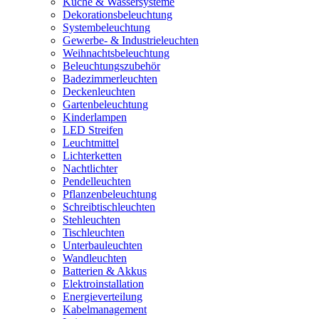
Küche & Wassersysteme
Dekorationsbeleuchtung
Systembeleuchtung
Gewerbe- & Industrieleuchten
Weihnachtsbeleuchtung
Beleuchtungszubehör
Badezimmerleuchten
Deckenleuchten
Gartenbeleuchtung
Kinderlampen
LED Streifen
Leuchtmittel
Lichterketten
Nachtlichter
Pendelleuchten
Pflanzenbeleuchtung
Schreibtischleuchten
Stehleuchten
Tischleuchten
Unterbauleuchten
Wandleuchten
Batterien & Akkus
Elektroinstallation
Energieverteilung
Kabelmanagement