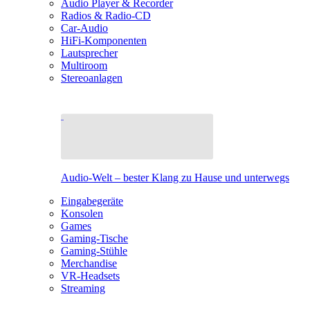
Audio Player & Recorder
Radios & Radio-CD
Car-Audio
HiFi-Komponenten
Lautsprecher
Multiroom
Stereoanlagen
Audio-Welt – bester Klang zu Hause und unterwegs
Eingabegeräte
Konsolen
Games
Gaming-Tische
Gaming-Stühle
Merchandise
VR-Headsets
Streaming