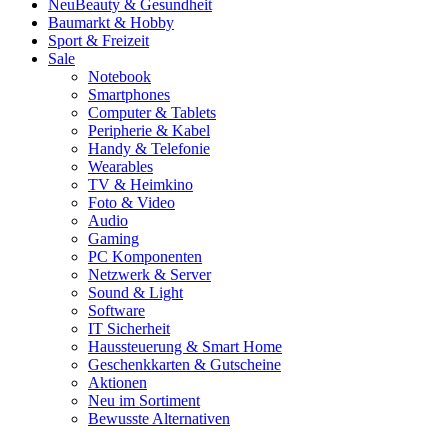
Neu
Beauty & Gesundheit
Baumarkt & Hobby
Sport & Freizeit
Sale
Notebook
Smartphones
Computer & Tablets
Peripherie & Kabel
Handy & Telefonie
Wearables
TV & Heimkino
Foto & Video
Audio
Gaming
PC Komponenten
Netzwerk & Server
Sound & Light
Software
IT Sicherheit
Haussteuerung & Smart Home
Geschenkkarten & Gutscheine
Aktionen
Neu im Sortiment
Bewusste Alternativen