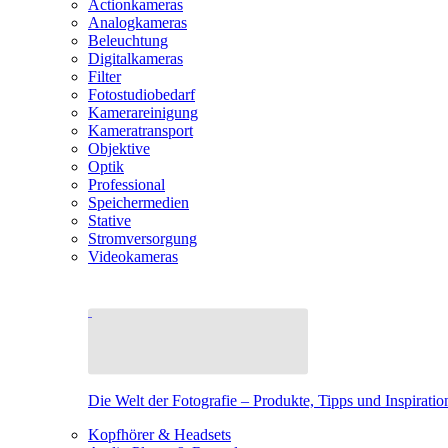
Actionkameras
Analogkameras
Beleuchtung
Digitalkameras
Filter
Fotostudiobedarf
Kamerareinigung
Kameratransport
Objektive
Optik
Professional
Speichermedien
Stative
Stromversorgung
Videokameras
Die Welt der Fotografie – Produkte, Tipps und Inspiratio
Kopfhörer & Headsets