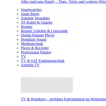
Alles rund ums Handy – Tipps, Tricks und weiteres Wis
Smartwatches
Smart Rings
Zubehör Wearables
AV-Kabel & Adapter
Beamer
Beamer Zubehör & Leinwände
Digital Signage Player
Heimkino Sound
Medientechnik
Player & Recorder
Professional Display
TV
TV & SAT Empfangstechnik
Zubehör TV
TV & Heimkino – perfektes Entertainment im Wohnzim