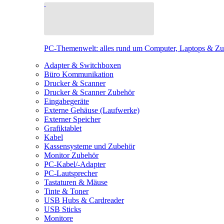
PC-Themenwelt: alles rund um Computer, Laptops & Z
Adapter & Switchboxen
Büro Kommunikation
Drucker & Scanner
Drucker & Scanner Zubehör
Eingabegeräte
Externe Gehäuse (Laufwerke)
Externer Speicher
Grafiktablet
Kabel
Kassensysteme und Zubehör
Monitor Zubehör
PC-Kabel/-Adapter
PC-Lautsprecher
Tastaturen & Mäuse
Tinte & Toner
USB Hubs & Cardreader
USB Sticks
Monitore