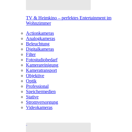
TV & Heimkino – perfektes Entertainment im
Wohnzimmer
Actionkameras
Analogkameras
Beleuchtung
Digitalkameras
Filter
Fotostudiobedarf
Kamerareinigung
Kameratransport
Objektive
Optik
Professional
Speichermedien
Stative
Stromversorgung
Videokameras