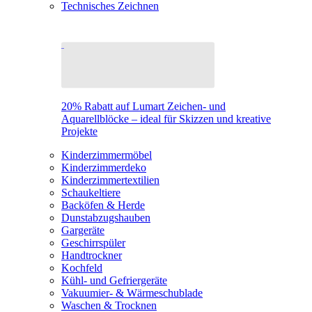
Technisches Zeichnen
20% Rabatt auf Lumart Zeichen- und
Aquarellblöcke – ideal für Skizzen und kreative
Projekte
Kinderzimmermöbel
Kinderzimmerdeko
Kinderzimmertextilien
Schaukeltiere
Backöfen & Herde
Dunstabzugshauben
Gargeräte
Geschirrspüler
Handtrockner
Kochfeld
Kühl- und Gefriergeräte
Vakuumier- & Wärmeschublade
Waschen & Trocknen