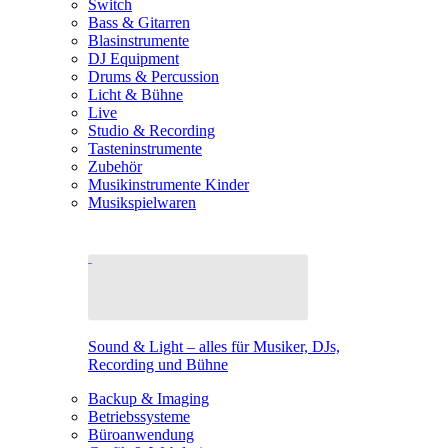
Switch
Bass & Gitarren
Blasinstrumente
DJ Equipment
Drums & Percussion
Licht & Bühne
Live
Studio & Recording
Tasteninstrumente
Zubehör
Musikinstrumente Kinder
Musikspielwaren
Sound & Light – alles für Musiker, DJs,
Recording und Bühne
Backup & Imaging
Betriebssysteme
Büroanwendung