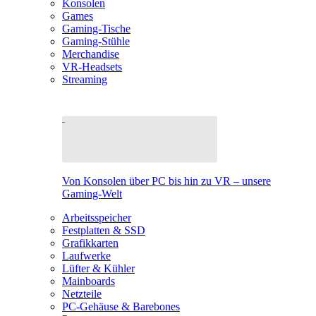
Konsolen
Games
Gaming-Tische
Gaming-Stühle
Merchandise
VR-Headsets
Streaming
Von Konsolen über PC bis hin zu VR – unsere
Gaming-Welt
Arbeitsspeicher
Festplatten & SSD
Grafikkarten
Laufwerke
Lüfter & Kühler
Mainboards
Netzteile
PC-Gehäuse & Barebones