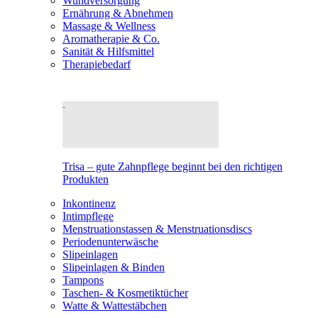
Wundversorgung
Ernährung & Abnehmen
Massage & Wellness
Aromatherapie & Co.
Sanität & Hilfsmittel
Therapiebedarf
Trisa – gute Zahnpflege beginnt bei den richtigen
Produkten
Inkontinenz
Intimpflege
Menstruationstassen & Menstruationsdiscs
Periodenunterwäsche
Slipeinlagen
Slipeinlagen & Binden
Tampons
Taschen- & Kosmetiktücher
Watte & Wattestäbchen