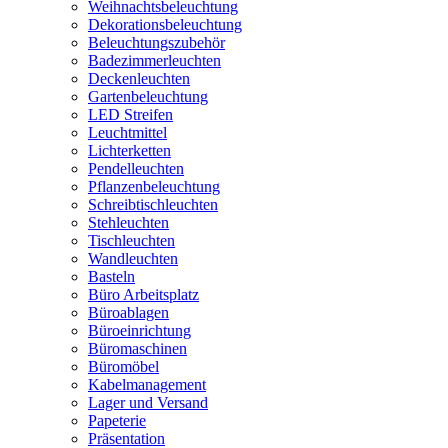
Weihnachtsbeleuchtung
Dekorationsbeleuchtung
Beleuchtungszubehör
Badezimmerleuchten
Deckenleuchten
Gartenbeleuchtung
LED Streifen
Leuchtmittel
Lichterketten
Pendelleuchten
Pflanzenbeleuchtung
Schreibtischleuchten
Stehleuchten
Tischleuchten
Wandleuchten
Basteln
Büro Arbeitsplatz
Büroablagen
Büroeinrichtung
Büromaschinen
Büromöbel
Kabelmanagement
Lager und Versand
Papeterie
Präsentation