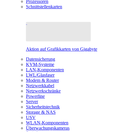
Prozessoren
Schnittstellenkarten
Aktion auf Grafikkarten von Gigabyte
Datensicherung
KVM-Systeme
LAN-Komponenten
LWL/Glasfaser
Modem & Router
Netzwerkkabel
Netzwerkschränke
Powerline
Server
Sicherheitstechnik
Storage & NAS
USV
WLAN-Komponenten
Überwachungskameras