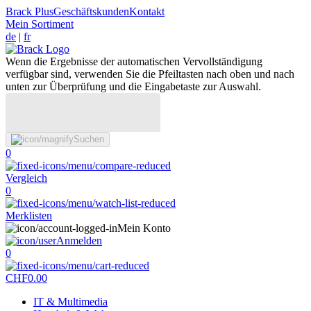
Brack Plus
Geschäftskunden
Kontakt
Mein Sortiment
de
|
fr
Wenn die Ergebnisse der automatischen Vervollständigung
verfügbar sind, verwenden Sie die Pfeiltasten nach oben und nach
unten zur Überprüfung und die Eingabetaste zur Auswahl.
Suchen
0
Vergleich
0
Merklisten
Mein Konto
Anmelden
0
CHF
0.00
IT & Multimedia