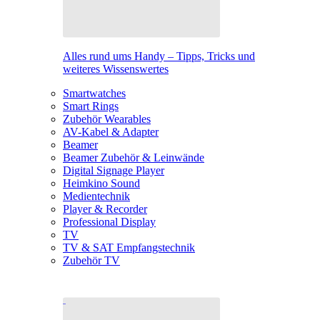
Alles rund ums Handy – Tipps, Tricks und
weiteres Wissenswertes
Smartwatches
Smart Rings
Zubehör Wearables
AV-Kabel & Adapter
Beamer
Beamer Zubehör & Leinwände
Digital Signage Player
Heimkino Sound
Medientechnik
Player & Recorder
Professional Display
TV
TV & SAT Empfangstechnik
Zubehör TV