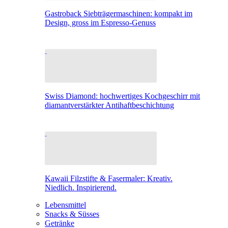
Gastroback Siebträgermaschinen: kompakt im
Design, gross im Espresso-Genuss
Swiss Diamond: hochwertiges Kochgeschirr mit
diamantverstärkter Antihaftbeschichtung
Kawaii Filzstifte & Fasermaler: Kreativ.
Niedlich. Inspirierend.
Lebensmittel
Snacks & Süsses
Getränke