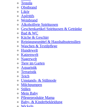
Tequila
Obstbrand
Likör
Apéritifs
Weinbrand
Alkoholfreie Spirituosen
Geschenkartikel Spirituosen & Getränke
Bad & WC
Küche & Geschirr
Reinigungsmittel & Haushaltsutensilien
Waschen & Textilpflege
Hundewelt
Katzenwelt
Nagerwelt
Tiere im Garten
Aquaristik
Terraristik
Teich
Umstands- & Stillmode
Milchpumpen
Stillen
Mein Baby
Pflegeprodukte Mama
Baby- & Kinderbekleidung
Wickeln