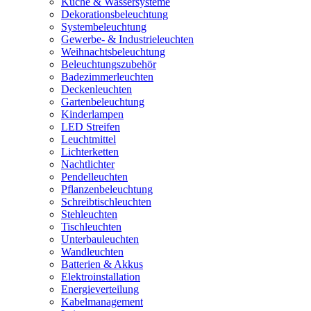
Küche & Wassersysteme
Dekorationsbeleuchtung
Systembeleuchtung
Gewerbe- & Industrieleuchten
Weihnachtsbeleuchtung
Beleuchtungszubehör
Badezimmerleuchten
Deckenleuchten
Gartenbeleuchtung
Kinderlampen
LED Streifen
Leuchtmittel
Lichterketten
Nachtlichter
Pendelleuchten
Pflanzenbeleuchtung
Schreibtischleuchten
Stehleuchten
Tischleuchten
Unterbauleuchten
Wandleuchten
Batterien & Akkus
Elektroinstallation
Energieverteilung
Kabelmanagement