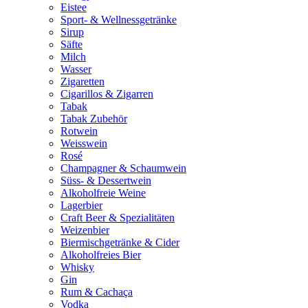
Eistee
Sport- & Wellnessgetränke
Sirup
Säfte
Milch
Wasser
Zigaretten
Cigarillos & Zigarren
Tabak
Tabak Zubehör
Rotwein
Weisswein
Rosé
Champagner & Schaumwein
Süss- & Dessertwein
Alkoholfreie Weine
Lagerbier
Craft Beer & Spezialitäten
Weizenbier
Biermischgetränke & Cider
Alkoholfreies Bier
Whisky
Gin
Rum & Cachaça
Vodka