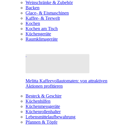
Weinschränke & Zubehör
Backen
Glace- & Eismaschinen
Kaffee- & Teewelt
Kochen
Kochen am Tisch
Küchengeräte
Raumklimageräte
Melitta Kaffeevollautomaten: von attraktiven
Aktionen profitieren
Besteck & Geschirr
Küchenhilfen
Küchenmessgeräte
Küchenrollenhalter
Lebensmittelaufbewahrung
Pfannen & Töpfe