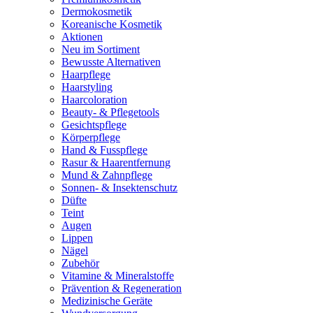
Dermokosmetik
Koreanische Kosmetik
Aktionen
Neu im Sortiment
Bewusste Alternativen
Haarpflege
Haarstyling
Haarcoloration
Beauty- & Pflegetools
Gesichtspflege
Körperpflege
Hand & Fusspflege
Rasur & Haarentfernung
Mund & Zahnpflege
Sonnen- & Insektenschutz
Düfte
Teint
Augen
Lippen
Nägel
Zubehör
Vitamine & Mineralstoffe
Prävention & Regeneration
Medizinische Geräte