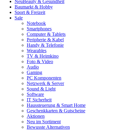
Neu
Beauty & Gesundheit
Baumarkt & Hobby
Sport & Freizeit
Sale
Notebook
Smartphones
Computer & Tablets
Peripherie & Kabel
Handy & Telefonie
Wearables
TV & Heimkino
Foto & Video
Audio
Gaming
PC Komponenten
Netzwerk & Server
Sound & Light
Software
IT Sicherheit
Haussteuerung & Smart Home
Geschenkkarten & Gutscheine
Aktionen
Neu im Sortiment
Bewusste Alternativen