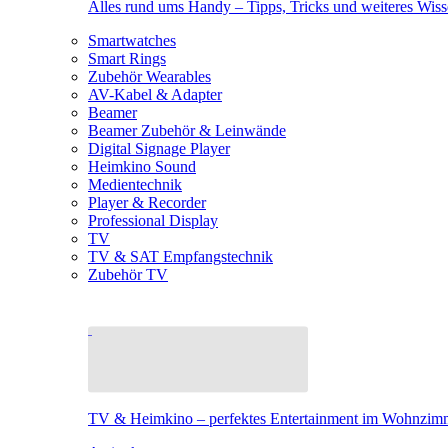
Alles rund ums Handy – Tipps, Tricks und weiteres Wis
Smartwatches
Smart Rings
Zubehör Wearables
AV-Kabel & Adapter
Beamer
Beamer Zubehör & Leinwände
Digital Signage Player
Heimkino Sound
Medientechnik
Player & Recorder
Professional Display
TV
TV & SAT Empfangstechnik
Zubehör TV
TV & Heimkino – perfektes Entertainment im Wohnzim