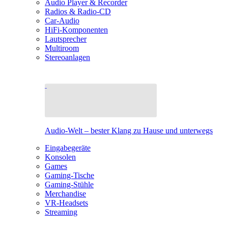
Audio Player & Recorder
Radios & Radio-CD
Car-Audio
HiFi-Komponenten
Lautsprecher
Multiroom
Stereoanlagen
Audio-Welt – bester Klang zu Hause und unterwegs
Eingabegeräte
Konsolen
Games
Gaming-Tische
Gaming-Stühle
Merchandise
VR-Headsets
Streaming