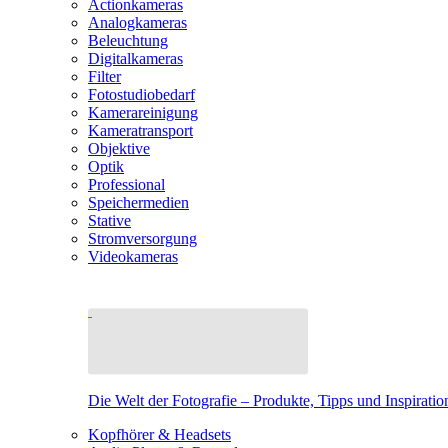
Actionkameras
Analogkameras
Beleuchtung
Digitalkameras
Filter
Fotostudiobedarf
Kamerareinigung
Kameratransport
Objektive
Optik
Professional
Speichermedien
Stative
Stromversorgung
Videokameras
Die Welt der Fotografie – Produkte, Tipps und Inspiratio
Kopfhörer & Headsets