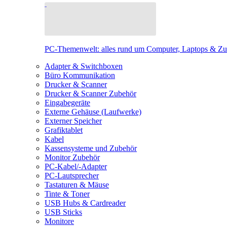
PC-Themenwelt: alles rund um Computer, Laptops & Z
Adapter & Switchboxen
Büro Kommunikation
Drucker & Scanner
Drucker & Scanner Zubehör
Eingabegeräte
Externe Gehäuse (Laufwerke)
Externer Speicher
Grafiktablet
Kabel
Kassensysteme und Zubehör
Monitor Zubehör
PC-Kabel/-Adapter
PC-Lautsprecher
Tastaturen & Mäuse
Tinte & Toner
USB Hubs & Cardreader
USB Sticks
Monitore