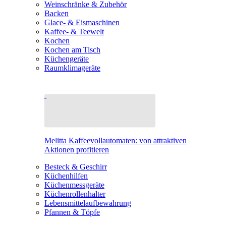
Weinschränke & Zubehör
Backen
Glace- & Eismaschinen
Kaffee- & Teewelt
Kochen
Kochen am Tisch
Küchengeräte
Raumklimageräte
Melitta Kaffeevollautomaten: von attraktiven
Aktionen profitieren
Besteck & Geschirr
Küchenhilfen
Küchenmessgeräte
Küchenrollenhalter
Lebensmittelaufbewahrung
Pfannen & Töpfe