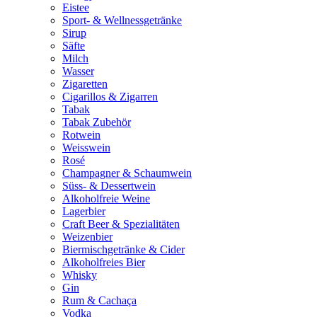
Eistee
Sport- & Wellnessgetränke
Sirup
Säfte
Milch
Wasser
Zigaretten
Cigarillos & Zigarren
Tabak
Tabak Zubehör
Rotwein
Weisswein
Rosé
Champagner & Schaumwein
Süss- & Dessertwein
Alkoholfreie Weine
Lagerbier
Craft Beer & Spezialitäten
Weizenbier
Biermischgetränke & Cider
Alkoholfreies Bier
Whisky
Gin
Rum & Cachaça
Vodka