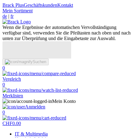
Brack Plus
Geschäftskunden
Kontakt
Mein Sortiment
de
|
fr
Wenn die Ergebnisse der automatischen Vervollständigung
verfügbar sind, verwenden Sie die Pfeiltasten nach oben und nach
unten zur Überprüfung und die Eingabetaste zur Auswahl.
Suchen
0
Vergleich
0
Merklisten
Mein Konto
Anmelden
0
CHF
0.00
IT & Multimedia