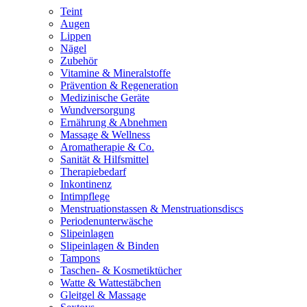
Teint
Augen
Lippen
Nägel
Zubehör
Vitamine & Mineralstoffe
Prävention & Regeneration
Medizinische Geräte
Wundversorgung
Ernährung & Abnehmen
Massage & Wellness
Aromatherapie & Co.
Sanität & Hilfsmittel
Therapiebedarf
Inkontinenz
Intimpflege
Menstruationstassen & Menstruationsdiscs
Periodenunterwäsche
Slipeinlagen
Slipeinlagen & Binden
Tampons
Taschen- & Kosmetiktücher
Watte & Wattestäbchen
Gleitgel & Massage