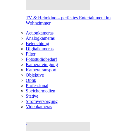
TV & Heimkino – perfektes Entertainment im
Wohnzimmer
Actionkameras
Analogkameras
Beleuchtung
Digitalkameras
Filter
Fotostudiobedarf
Kamerareinigung
Kameratransport
Objektive
Optik
Professional
Speichermedien
Stative
Stromversorgung
Videokameras