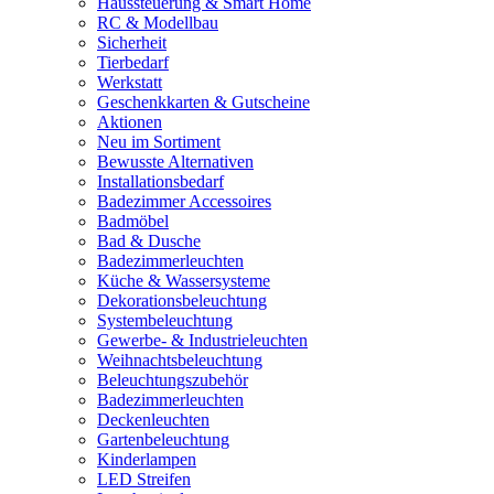
Haussteuerung & Smart Home
RC & Modellbau
Sicherheit
Tierbedarf
Werkstatt
Geschenkkarten & Gutscheine
Aktionen
Neu im Sortiment
Bewusste Alternativen
Installationsbedarf
Badezimmer Accessoires
Badmöbel
Bad & Dusche
Badezimmerleuchten
Küche & Wassersysteme
Dekorationsbeleuchtung
Systembeleuchtung
Gewerbe- & Industrieleuchten
Weihnachtsbeleuchtung
Beleuchtungszubehör
Badezimmerleuchten
Deckenleuchten
Gartenbeleuchtung
Kinderlampen
LED Streifen