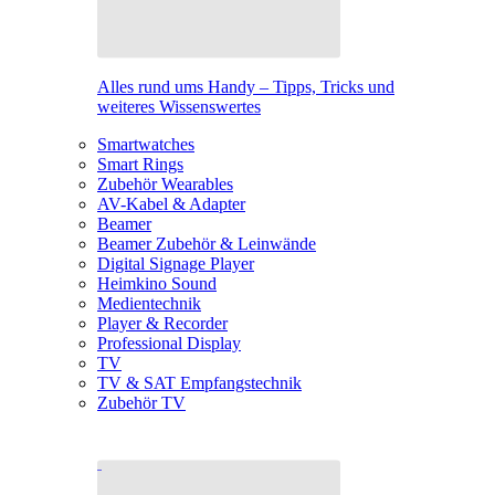
Alles rund ums Handy – Tipps, Tricks und
weiteres Wissenswertes
Smartwatches
Smart Rings
Zubehör Wearables
AV-Kabel & Adapter
Beamer
Beamer Zubehör & Leinwände
Digital Signage Player
Heimkino Sound
Medientechnik
Player & Recorder
Professional Display
TV
TV & SAT Empfangstechnik
Zubehör TV