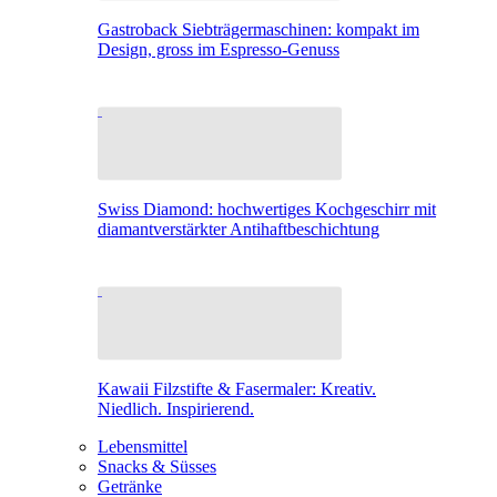
Gastroback Siebträgermaschinen: kompakt im
Design, gross im Espresso-Genuss
Swiss Diamond: hochwertiges Kochgeschirr mit
diamantverstärkter Antihaftbeschichtung
Kawaii Filzstifte & Fasermaler: Kreativ.
Niedlich. Inspirierend.
Lebensmittel
Snacks & Süsses
Getränke