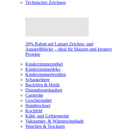
Technisches Zeichnen
20% Rabatt auf Lumart Zeichen- und
Aquarellblöcke – ideal für Skizzen und kreative
Projekte
Kinderzimmermöbel
Kinderzimmerdeko
Kinderzimmertextilien
Schaukeltiere
Backöfen & Herde
Dunstabzugshauben
Gargeräte
Geschirrspüler
Handtrockner
Kochfeld
Kühl- und Gefriergeräte
Vakuumier- & Wärmeschublade
Waschen & Trocknen