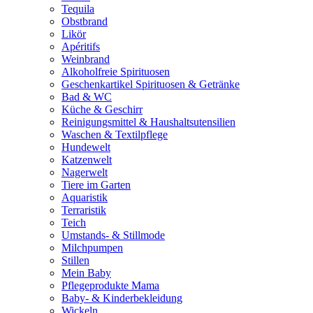
Tequila
Obstbrand
Likör
Apéritifs
Weinbrand
Alkoholfreie Spirituosen
Geschenkartikel Spirituosen & Getränke
Bad & WC
Küche & Geschirr
Reinigungsmittel & Haushaltsutensilien
Waschen & Textilpflege
Hundewelt
Katzenwelt
Nagerwelt
Tiere im Garten
Aquaristik
Terraristik
Teich
Umstands- & Stillmode
Milchpumpen
Stillen
Mein Baby
Pflegeprodukte Mama
Baby- & Kinderbekleidung
Wickeln