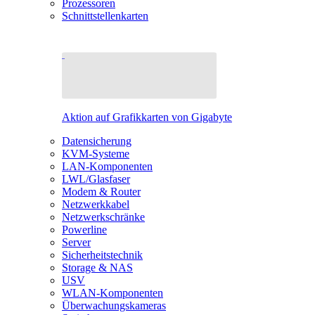
Prozessoren
Schnittstellenkarten
Aktion auf Grafikkarten von Gigabyte
Datensicherung
KVM-Systeme
LAN-Komponenten
LWL/Glasfaser
Modem & Router
Netzwerkkabel
Netzwerkschränke
Powerline
Server
Sicherheitstechnik
Storage & NAS
USV
WLAN-Komponenten
Überwachungskameras