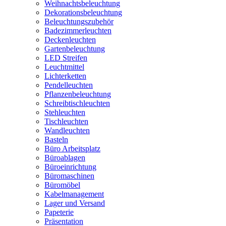
Weihnachtsbeleuchtung
Dekorationsbeleuchtung
Beleuchtungszubehör
Badezimmerleuchten
Deckenleuchten
Gartenbeleuchtung
LED Streifen
Leuchtmittel
Lichterketten
Pendelleuchten
Pflanzenbeleuchtung
Schreibtischleuchten
Stehleuchten
Tischleuchten
Wandleuchten
Basteln
Büro Arbeitsplatz
Büroablagen
Büroeinrichtung
Büromaschinen
Büromöbel
Kabelmanagement
Lager und Versand
Papeterie
Präsentation