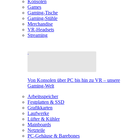
Konsolen
Games
Gaming-Tische
Gaming-Stühle
Merchandise
VR-Headsets
Streaming
Von Konsolen über PC bis hin zu VR – unsere
Gaming-Welt
Arbeitsspeicher
Festplatten & SSD
Grafikkarten
Laufwerke
Lüfter & Kühler
Mainboards
Netzteile
PC-Gehäuse & Barebones