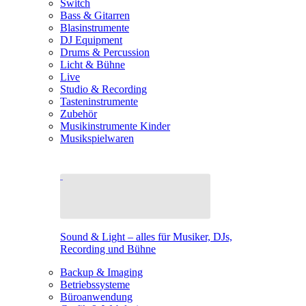
Switch
Bass & Gitarren
Blasinstrumente
DJ Equipment
Drums & Percussion
Licht & Bühne
Live
Studio & Recording
Tasteninstrumente
Zubehör
Musikinstrumente Kinder
Musikspielwaren
Sound & Light – alles für Musiker, DJs,
Recording und Bühne
Backup & Imaging
Betriebssysteme
Büroanwendung