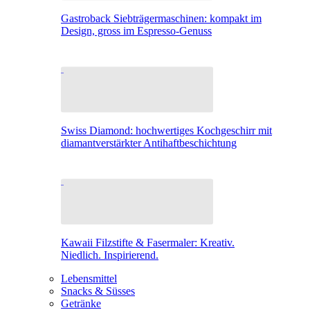
Gastroback Siebträgermaschinen: kompakt im
Design, gross im Espresso-Genuss
Swiss Diamond: hochwertiges Kochgeschirr mit
diamantverstärkter Antihaftbeschichtung
Kawaii Filzstifte & Fasermaler: Kreativ.
Niedlich. Inspirierend.
Lebensmittel
Snacks & Süsses
Getränke