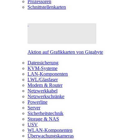
Prozessoren
Schnittstellenkarten
Aktion auf Grafikkarten von Gigabyte
Datensicherung
KVM-Systeme
LAN-Komponenten
LWL/Glasfaser
Modem & Router
Netzwerkkabel
Netzwerkschränke
Powerline
Server
Sicherheitstechnik
Storage & NAS
USV
WLAN-Komponenten
Überwachungskameras