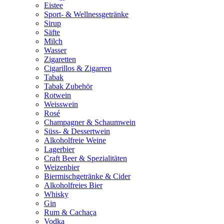
Eistee
Sport- & Wellnessgetränke
Sirup
Säfte
Milch
Wasser
Zigaretten
Cigarillos & Zigarren
Tabak
Tabak Zubehör
Rotwein
Weisswein
Rosé
Champagner & Schaumwein
Süss- & Dessertwein
Alkoholfreie Weine
Lagerbier
Craft Beer & Spezialitäten
Weizenbier
Biermischgetränke & Cider
Alkoholfreies Bier
Whisky
Gin
Rum & Cachaça
Vodka