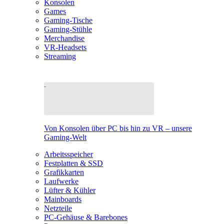
Konsolen
Games
Gaming-Tische
Gaming-Stühle
Merchandise
VR-Headsets
Streaming
Von Konsolen über PC bis hin zu VR – unsere
Gaming-Welt
Arbeitsspeicher
Festplatten & SSD
Grafikkarten
Laufwerke
Lüfter & Kühler
Mainboards
Netzteile
PC-Gehäuse & Barebones