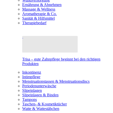
Wundversorgung
Ernährung & Abnehmen
Massage & Wellness
Aromatherapie & Co.
Sanität & Hilfsmittel
Therapiebedarf
Trisa – gute Zahnpflege beginnt bei den richtigen
Produkten
Inkontinenz
Intimpflege
Menstruationstassen & Menstruationsdiscs
Periodenunterwäsche
Slipeinlagen
Slipeinlagen & Binden
Tampons
Taschen- & Kosmetiktücher
Watte & Wattestäbchen