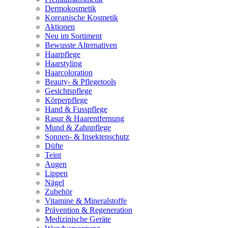
Dermokosmetik
Koreanische Kosmetik
Aktionen
Neu im Sortiment
Bewusste Alternativen
Haarpflege
Haarstyling
Haarcoloration
Beauty- & Pflegetools
Gesichtspflege
Körperpflege
Hand & Fusspflege
Rasur & Haarentfernung
Mund & Zahnpflege
Sonnen- & Insektenschutz
Düfte
Teint
Augen
Lippen
Nägel
Zubehör
Vitamine & Mineralstoffe
Prävention & Regeneration
Medizinische Geräte