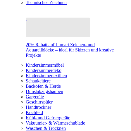
Technisches Zeichnen
20% Rabatt auf Lumart Zeichen- und
Aquarellblöcke – ideal für Skizzen und kreative
Projekte
Kinderzimmermöbel
Kinderzimmerdeko
Kinderzimmertextilien
Schaukeltiere
Backöfen & Herde
Dunstabzugshauben
Gargeräte
Geschirrspüler
Handtrockner
Kochfeld
Kühl- und Gefriergeräte
Vakuumier- & Wärmeschublade
Waschen & Trocknen