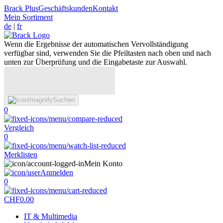
Brack Plus
Geschäftskunden
Kontakt
Mein Sortiment
de
|
fr
Wenn die Ergebnisse der automatischen Vervollständigung
verfügbar sind, verwenden Sie die Pfeiltasten nach oben und nach
unten zur Überprüfung und die Eingabetaste zur Auswahl.
Suchen
0
Vergleich
0
Merklisten
Mein Konto
Anmelden
0
CHF
0.00
IT & Multimedia