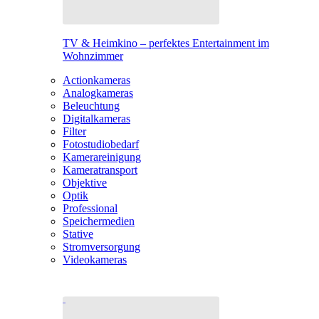
TV & Heimkino – perfektes Entertainment im
Wohnzimmer
Actionkameras
Analogkameras
Beleuchtung
Digitalkameras
Filter
Fotostudiobedarf
Kamerareinigung
Kameratransport
Objektive
Optik
Professional
Speichermedien
Stative
Stromversorgung
Videokameras