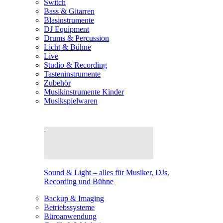
Switch
Bass & Gitarren
Blasinstrumente
DJ Equipment
Drums & Percussion
Licht & Bühne
Live
Studio & Recording
Tasteninstrumente
Zubehör
Musikinstrumente Kinder
Musikspielwaren
Sound & Light – alles für Musiker, DJs,
Recording und Bühne
Backup & Imaging
Betriebssysteme
Büroanwendung