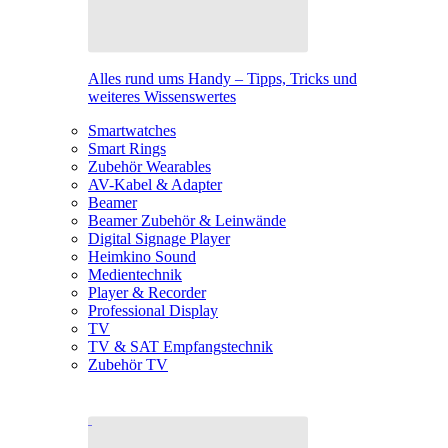
Alles rund ums Handy – Tipps, Tricks und
weiteres Wissenswertes
Smartwatches
Smart Rings
Zubehör Wearables
AV-Kabel & Adapter
Beamer
Beamer Zubehör & Leinwände
Digital Signage Player
Heimkino Sound
Medientechnik
Player & Recorder
Professional Display
TV
TV & SAT Empfangstechnik
Zubehör TV