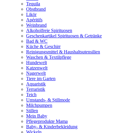
Tequila
Obstbrand
Likör
Apéritifs
Weinbrand
Alkoholfreie Spirituosen
Geschenkartikel Spirituosen & Getränke
Bad & WC
Küche & Geschirr
Reinigungsmittel & Haushaltsutensilien
Waschen & Textilpflege
Hundewelt
Katzenwelt
Nagerwelt
Tiere im Garten
Aquaristik
Terraristik
Teich
Umstands- & Stillmode
Milchpumpen
Stillen
Mein Baby
Pflegeprodukte Mama
Baby- & Kinderbekleidung
Wickeln