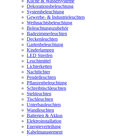
Küche & Wassersysteme
Dekorationsbeleuchtung
Systembeleuchtung
Gewerbe- & Industrieleuchten
Weihnachtsbeleuchtung
Beleuchtungszubehör
Badezimmerleuchten
Deckenleuchten
Gartenbeleuchtung
Kinderlampen
LED Streifen
Leuchtmittel
Lichterketten
Nachtlichter
Pendelleuchten
Pflanzenbeleuchtung
Schreibtischleuchten
Stehleuchten
Tischleuchten
Unterbauleuchten
Wandleuchten
Batterien & Akkus
Elektroinstallation
Energieverteilung
Kabelmanagement