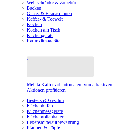
Weinschränke & Zubehör
Backen
Glace- & Eismaschinen
Kaffee- & Teewelt
Kochen
Kochen am Tisch
Küchengeräte
Raumklimageräte
Melitta Kaffeevollautomaten: von attraktiven
Aktionen profitieren
Besteck & Geschirr
Küchenhilfen
Küchenmessgeräte
Küchenrollenhalter
Lebensmittelaufbewahrung
Pfannen & Töpfe