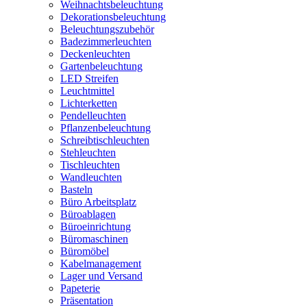
Weihnachtsbeleuchtung
Dekorationsbeleuchtung
Beleuchtungszubehör
Badezimmerleuchten
Deckenleuchten
Gartenbeleuchtung
LED Streifen
Leuchtmittel
Lichterketten
Pendelleuchten
Pflanzenbeleuchtung
Schreibtischleuchten
Stehleuchten
Tischleuchten
Wandleuchten
Basteln
Büro Arbeitsplatz
Büroablagen
Büroeinrichtung
Büromaschinen
Büromöbel
Kabelmanagement
Lager und Versand
Papeterie
Präsentation