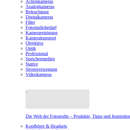
Actionkameras
Analogkameras
Beleuchtung
Digitalkameras
Filter
Fotostudiobedarf
Kamerareinigung
Kameratransport
Objektive
Optik
Professional
Speichermedien
Stative
Stromversorgung
Videokameras
Die Welt der Fotografie – Produkte, Tipps und Inspiratio
Kopfhörer & Headsets