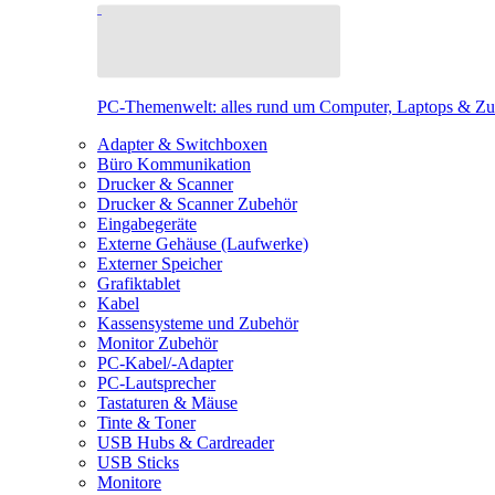
PC-Themenwelt: alles rund um Computer, Laptops & Z
Adapter & Switchboxen
Büro Kommunikation
Drucker & Scanner
Drucker & Scanner Zubehör
Eingabegeräte
Externe Gehäuse (Laufwerke)
Externer Speicher
Grafiktablet
Kabel
Kassensysteme und Zubehör
Monitor Zubehör
PC-Kabel/-Adapter
PC-Lautsprecher
Tastaturen & Mäuse
Tinte & Toner
USB Hubs & Cardreader
USB Sticks
Monitore