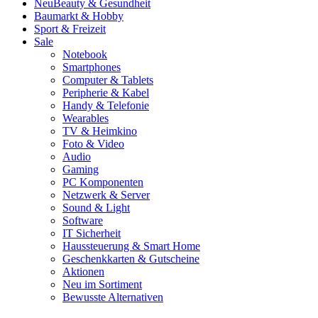
Neu
Beauty & Gesundheit
Baumarkt & Hobby
Sport & Freizeit
Sale
Notebook
Smartphones
Computer & Tablets
Peripherie & Kabel
Handy & Telefonie
Wearables
TV & Heimkino
Foto & Video
Audio
Gaming
PC Komponenten
Netzwerk & Server
Sound & Light
Software
IT Sicherheit
Haussteuerung & Smart Home
Geschenkkarten & Gutscheine
Aktionen
Neu im Sortiment
Bewusste Alternativen