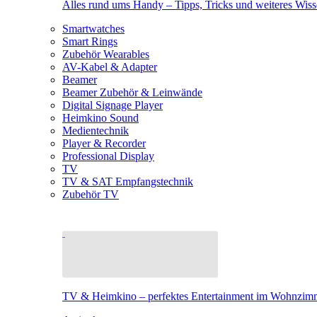
Alles rund ums Handy – Tipps, Tricks und weiteres Wis
Smartwatches
Smart Rings
Zubehör Wearables
AV-Kabel & Adapter
Beamer
Beamer Zubehör & Leinwände
Digital Signage Player
Heimkino Sound
Medientechnik
Player & Recorder
Professional Display
TV
TV & SAT Empfangstechnik
Zubehör TV
TV & Heimkino – perfektes Entertainment im Wohnzim