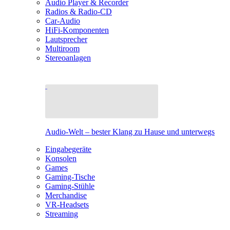
Audio Player & Recorder
Radios & Radio-CD
Car-Audio
HiFi-Komponenten
Lautsprecher
Multiroom
Stereoanlagen
Audio-Welt – bester Klang zu Hause und unterwegs
Eingabegeräte
Konsolen
Games
Gaming-Tische
Gaming-Stühle
Merchandise
VR-Headsets
Streaming