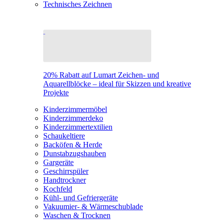
Technisches Zeichnen
20% Rabatt auf Lumart Zeichen- und
Aquarellblöcke – ideal für Skizzen und kreative
Projekte
Kinderzimmermöbel
Kinderzimmerdeko
Kinderzimmertextilien
Schaukeltiere
Backöfen & Herde
Dunstabzugshauben
Gargeräte
Geschirrspüler
Handtrockner
Kochfeld
Kühl- und Gefriergeräte
Vakuumier- & Wärmeschublade
Waschen & Trocknen