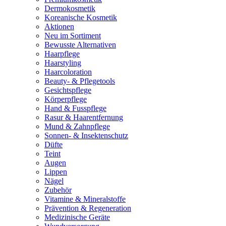
Dermokosmetik
Koreanische Kosmetik
Aktionen
Neu im Sortiment
Bewusste Alternativen
Haarpflege
Haarstyling
Haarcoloration
Beauty- & Pflegetools
Gesichtspflege
Körperpflege
Hand & Fusspflege
Rasur & Haarentfernung
Mund & Zahnpflege
Sonnen- & Insektenschutz
Düfte
Teint
Augen
Lippen
Nägel
Zubehör
Vitamine & Mineralstoffe
Prävention & Regeneration
Medizinische Geräte