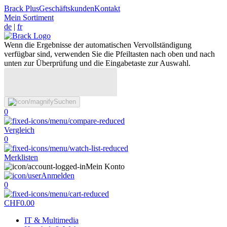
Brack Plus
Geschäftskunden
Kontakt
Mein Sortiment
de
|
fr
Wenn die Ergebnisse der automatischen Vervollständigung
verfügbar sind, verwenden Sie die Pfeiltasten nach oben und nach
unten zur Überprüfung und die Eingabetaste zur Auswahl.
Suchen
0
Vergleich
0
Merklisten
Mein Konto
Anmelden
0
CHF
0.00
IT & Multimedia