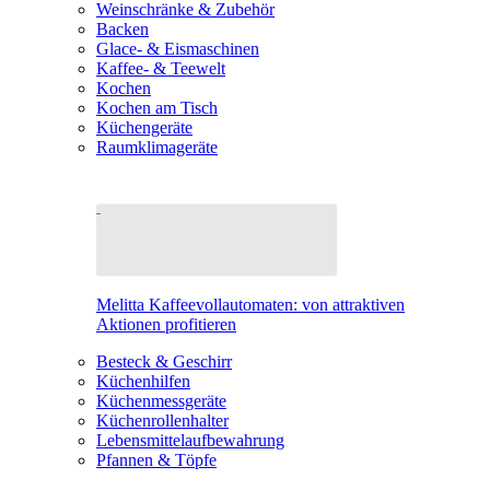
Weinschränke & Zubehör
Backen
Glace- & Eismaschinen
Kaffee- & Teewelt
Kochen
Kochen am Tisch
Küchengeräte
Raumklimageräte
Melitta Kaffeevollautomaten: von attraktiven
Aktionen profitieren
Besteck & Geschirr
Küchenhilfen
Küchenmessgeräte
Küchenrollenhalter
Lebensmittelaufbewahrung
Pfannen & Töpfe