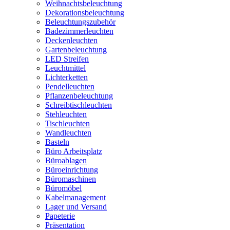
Weihnachtsbeleuchtung
Dekorationsbeleuchtung
Beleuchtungszubehör
Badezimmerleuchten
Deckenleuchten
Gartenbeleuchtung
LED Streifen
Leuchtmittel
Lichterketten
Pendelleuchten
Pflanzenbeleuchtung
Schreibtischleuchten
Stehleuchten
Tischleuchten
Wandleuchten
Basteln
Büro Arbeitsplatz
Büroablagen
Büroeinrichtung
Büromaschinen
Büromöbel
Kabelmanagement
Lager und Versand
Papeterie
Präsentation