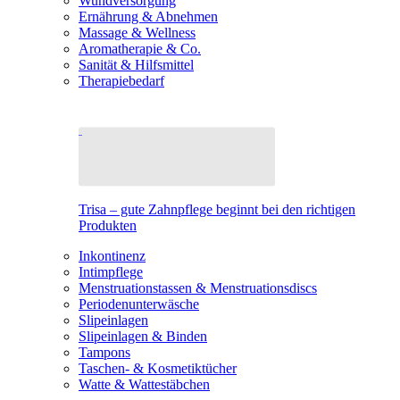
Wundversorgung
Ernährung & Abnehmen
Massage & Wellness
Aromatherapie & Co.
Sanität & Hilfsmittel
Therapiebedarf
Trisa – gute Zahnpflege beginnt bei den richtigen
Produkten
Inkontinenz
Intimpflege
Menstruationstassen & Menstruationsdiscs
Periodenunterwäsche
Slipeinlagen
Slipeinlagen & Binden
Tampons
Taschen- & Kosmetiktücher
Watte & Wattestäbchen