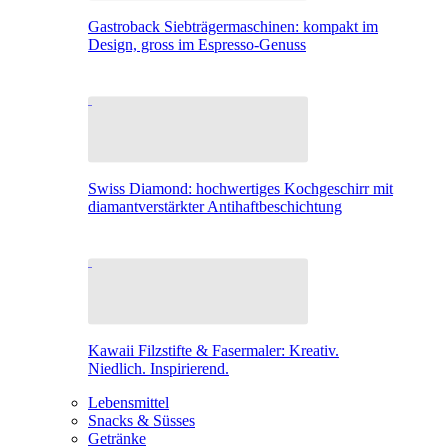
Gastroback Siebträgermaschinen: kompakt im
Design, gross im Espresso-Genuss
Swiss Diamond: hochwertiges Kochgeschirr mit
diamantverstärkter Antihaftbeschichtung
Kawaii Filzstifte & Fasermaler: Kreativ.
Niedlich. Inspirierend.
Lebensmittel
Snacks & Süsses
Getränke