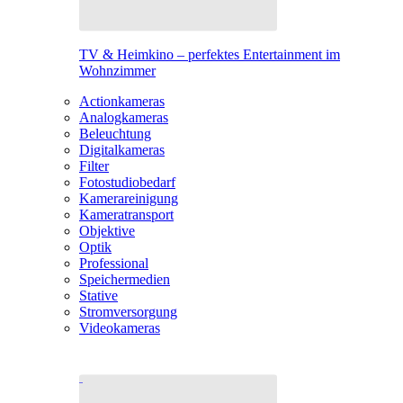
TV & Heimkino – perfektes Entertainment im
Wohnzimmer
Actionkameras
Analogkameras
Beleuchtung
Digitalkameras
Filter
Fotostudiobedarf
Kamerareinigung
Kameratransport
Objektive
Optik
Professional
Speichermedien
Stative
Stromversorgung
Videokameras