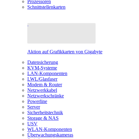
Prozessoren
Schnittstellenkarten
Aktion auf Grafikkarten von Gigabyte
Datensicherung
KVM-Systeme
LAN-Komponenten
LWL/Glasfaser
Modem & Router
Netzwerkkabel
Netzwerkschränke
Powerline
Server
Sicherheitstechnik
Storage & NAS
USV
WLAN-Komponenten
Überwachungskameras