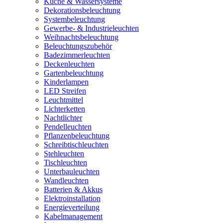
Küche & Wassersysteme
Dekorationsbeleuchtung
Systembeleuchtung
Gewerbe- & Industrieleuchten
Weihnachtsbeleuchtung
Beleuchtungszubehör
Badezimmerleuchten
Deckenleuchten
Gartenbeleuchtung
Kinderlampen
LED Streifen
Leuchtmittel
Lichterketten
Nachtlichter
Pendelleuchten
Pflanzenbeleuchtung
Schreibtischleuchten
Stehleuchten
Tischleuchten
Unterbauleuchten
Wandleuchten
Batterien & Akkus
Elektroinstallation
Energieverteilung
Kabelmanagement