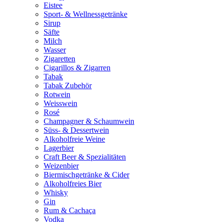
Eistee
Sport- & Wellnessgetränke
Sirup
Säfte
Milch
Wasser
Zigaretten
Cigarillos & Zigarren
Tabak
Tabak Zubehör
Rotwein
Weisswein
Rosé
Champagner & Schaumwein
Süss- & Dessertwein
Alkoholfreie Weine
Lagerbier
Craft Beer & Spezialitäten
Weizenbier
Biermischgetränke & Cider
Alkoholfreies Bier
Whisky
Gin
Rum & Cachaça
Vodka