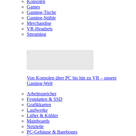
Konsolen
Games
Gaming-Tische
Gaming-Stühle
Merchandise
VR-Headsets
Streaming
Von Konsolen über PC bis hin zu VR – unsere
Gaming-Welt
Arbeitsspeicher
Festplatten & SSD
Grafikkarten
Laufwerke
Lüfter & Kühler
Mainboards
Netzteile
PC-Gehäuse & Barebones