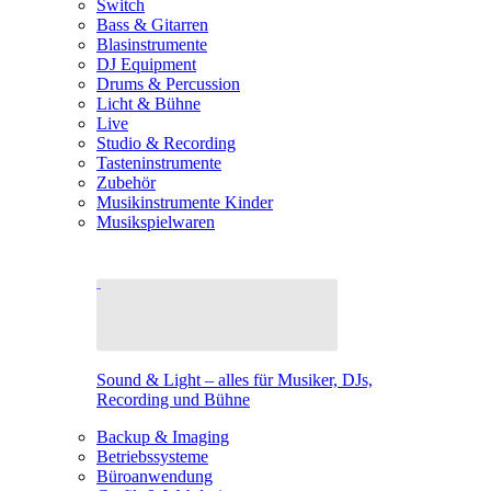
Switch
Bass & Gitarren
Blasinstrumente
DJ Equipment
Drums & Percussion
Licht & Bühne
Live
Studio & Recording
Tasteninstrumente
Zubehör
Musikinstrumente Kinder
Musikspielwaren
Sound & Light – alles für Musiker, DJs,
Recording und Bühne
Backup & Imaging
Betriebssysteme
Büroanwendung