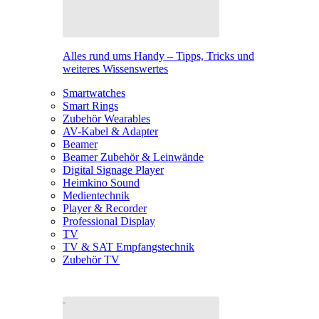
Alles rund ums Handy – Tipps, Tricks und
weiteres Wissenswertes
Smartwatches
Smart Rings
Zubehör Wearables
AV-Kabel & Adapter
Beamer
Beamer Zubehör & Leinwände
Digital Signage Player
Heimkino Sound
Medientechnik
Player & Recorder
Professional Display
TV
TV & SAT Empfangstechnik
Zubehör TV