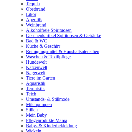
Tequila
Obstbrand
Likör
Apéritifs
Weinbrand
Alkoholfreie Spirituosen
Geschenkartikel Spirituosen & Getränke
Bad & WC
Küche & Geschirr
Reinigungsmittel & Haushaltsutensilien
Waschen & Textilpflege
Hundewelt
Katzenwelt
Nagerwelt
Tiere im Garten
Aquaristik
Terraristik
Teich
Umstands- & Stillmode
Milchpumpen
Stillen
Mein Baby
Pflegeprodukte Mama
Baby- & Kinderbekleidung
Wickeln