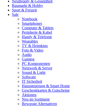
Neu
Beauty & Gesundheit
Baumarkt & Hobby
Sport & Freizeit
Sale
Notebook
Smartphones
Computer & Tablets
Peripherie & Kabel
Handy & Telefonie
Wearables
TV & Heimkino
Foto & Video
Audio
Gaming
PC Komponenten
Netzwerk & Server
Sound & Light
Software
IT Sicherheit
Haussteuerung & Smart Home
Geschenkkarten & Gutscheine
Aktionen
Neu im Sortiment
Bewusste Alternativen