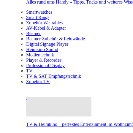
Alles rund ums Handy – Tipps, Tricks und weiteres Wis
Smartwatches
Smart Rings
Zubehör Wearables
AV-Kabel & Adapter
Beamer
Beamer Zubehör & Leinwände
Digital Signage Player
Heimkino Sound
Medientechnik
Player & Recorder
Professional Display
TV
TV & SAT Empfangstechnik
Zubehör TV
TV & Heimkino – perfektes Entertainment im Wohnzim