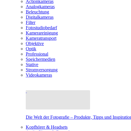
Actionkameras
Analogkameras
Beleuchtung
Digitalkameras
Filter
Fotostudiobedarf
Kamerareinigung
Kameratransport
Objektive
Optik
Professional
Speichermedien
Stative
Stromversorgung
Videokameras
Die Welt der Fotografie – Produkte, Tipps und Inspiratio
Kopfhörer & Headsets