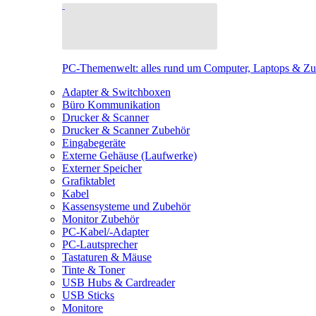
PC-Themenwelt: alles rund um Computer, Laptops & Z
Adapter & Switchboxen
Büro Kommunikation
Drucker & Scanner
Drucker & Scanner Zubehör
Eingabegeräte
Externe Gehäuse (Laufwerke)
Externer Speicher
Grafiktablet
Kabel
Kassensysteme und Zubehör
Monitor Zubehör
PC-Kabel/-Adapter
PC-Lautsprecher
Tastaturen & Mäuse
Tinte & Toner
USB Hubs & Cardreader
USB Sticks
Monitore