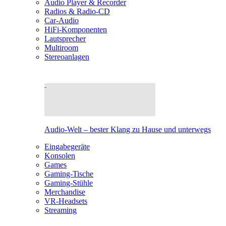
Audio Player & Recorder
Radios & Radio-CD
Car-Audio
HiFi-Komponenten
Lautsprecher
Multiroom
Stereoanlagen
Audio-Welt – bester Klang zu Hause und unterwegs
Eingabegeräte
Konsolen
Games
Gaming-Tische
Gaming-Stühle
Merchandise
VR-Headsets
Streaming