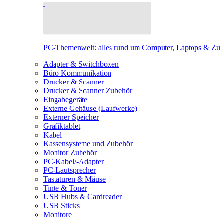
PC-Themenwelt: alles rund um Computer, Laptops & Z
Adapter & Switchboxen
Büro Kommunikation
Drucker & Scanner
Drucker & Scanner Zubehör
Eingabegeräte
Externe Gehäuse (Laufwerke)
Externer Speicher
Grafiktablet
Kabel
Kassensysteme und Zubehör
Monitor Zubehör
PC-Kabel/-Adapter
PC-Lautsprecher
Tastaturen & Mäuse
Tinte & Toner
USB Hubs & Cardreader
USB Sticks
Monitore