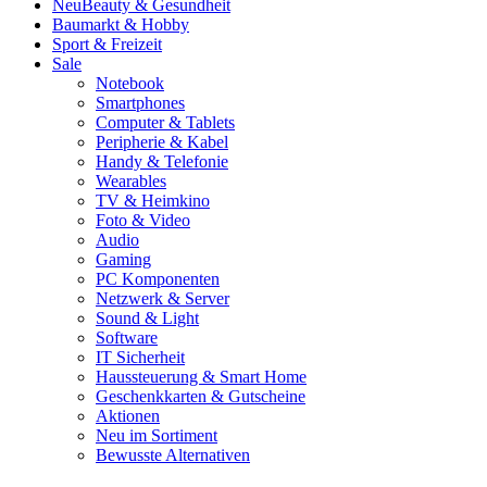
Neu
Beauty & Gesundheit
Baumarkt & Hobby
Sport & Freizeit
Sale
Notebook
Smartphones
Computer & Tablets
Peripherie & Kabel
Handy & Telefonie
Wearables
TV & Heimkino
Foto & Video
Audio
Gaming
PC Komponenten
Netzwerk & Server
Sound & Light
Software
IT Sicherheit
Haussteuerung & Smart Home
Geschenkkarten & Gutscheine
Aktionen
Neu im Sortiment
Bewusste Alternativen