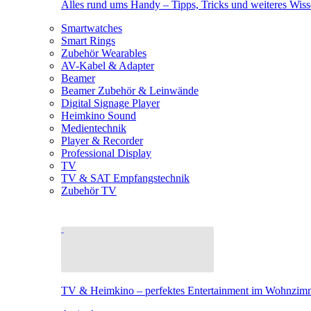
Alles rund ums Handy – Tipps, Tricks und weiteres Wis
Smartwatches
Smart Rings
Zubehör Wearables
AV-Kabel & Adapter
Beamer
Beamer Zubehör & Leinwände
Digital Signage Player
Heimkino Sound
Medientechnik
Player & Recorder
Professional Display
TV
TV & SAT Empfangstechnik
Zubehör TV
TV & Heimkino – perfektes Entertainment im Wohnzim