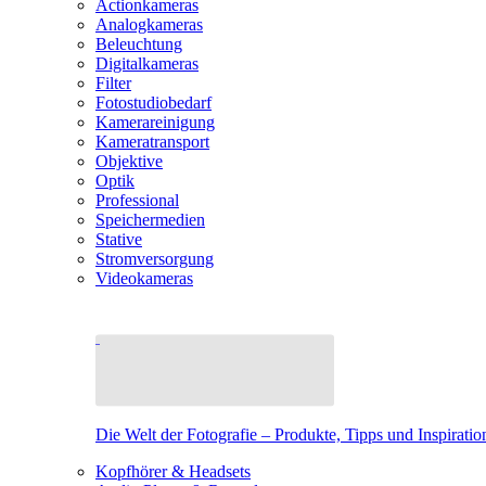
Actionkameras
Analogkameras
Beleuchtung
Digitalkameras
Filter
Fotostudiobedarf
Kamerareinigung
Kameratransport
Objektive
Optik
Professional
Speichermedien
Stative
Stromversorgung
Videokameras
Die Welt der Fotografie – Produkte, Tipps und Inspiratio
Kopfhörer & Headsets