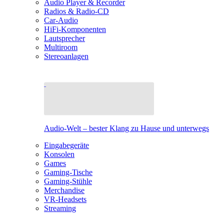
Audio Player & Recorder
Radios & Radio-CD
Car-Audio
HiFi-Komponenten
Lautsprecher
Multiroom
Stereoanlagen
Audio-Welt – bester Klang zu Hause und unterwegs
Eingabegeräte
Konsolen
Games
Gaming-Tische
Gaming-Stühle
Merchandise
VR-Headsets
Streaming