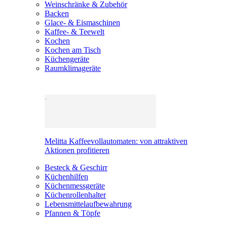
Weinschränke & Zubehör
Backen
Glace- & Eismaschinen
Kaffee- & Teewelt
Kochen
Kochen am Tisch
Küchengeräte
Raumklimageräte
Melitta Kaffeevollautomaten: von attraktiven
Aktionen profitieren
Besteck & Geschirr
Küchenhilfen
Küchenmessgeräte
Küchenrollenhalter
Lebensmittelaufbewahrung
Pfannen & Töpfe