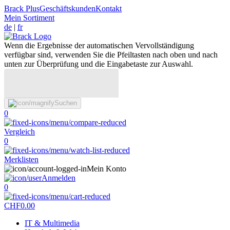
Brack Plus
Geschäftskunden
Kontakt
Mein Sortiment
de
|
fr
Wenn die Ergebnisse der automatischen Vervollständigung
verfügbar sind, verwenden Sie die Pfeiltasten nach oben und nach
unten zur Überprüfung und die Eingabetaste zur Auswahl.
Suchen
0
Vergleich
0
Merklisten
Mein Konto
Anmelden
0
CHF
0.00
IT & Multimedia