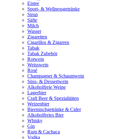
Eistee
Sport- & Wellnessgetränke
Sirup
Säfte
Milch
Wasser
Zigaretten
Cigarillos & Zigarren
Tabak
Tabak Zubehör
Rotwein
Weisswein
Rosé
Champagner & Schaumwein
Süss- & Dessertwein
Alkoholfreie Weine
Lagerbier
Craft Beer & Spezialitäten
Weizenbier
Biermischgetränke & Cider
Alkoholfreies Bier
Whisky
Gin
Rum & Cachaça
Vodka