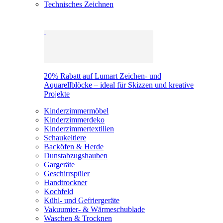
Technisches Zeichnen
20% Rabatt auf Lumart Zeichen- und
Aquarellblöcke – ideal für Skizzen und kreative
Projekte
Kinderzimmermöbel
Kinderzimmerdeko
Kinderzimmertextilien
Schaukeltiere
Backöfen & Herde
Dunstabzugshauben
Gargeräte
Geschirrspüler
Handtrockner
Kochfeld
Kühl- und Gefriergeräte
Vakuumier- & Wärmeschublade
Waschen & Trocknen