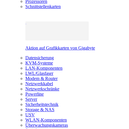
Prozessoren
Schnittstellenkarten
Aktion auf Grafikkarten von Gigabyte
Datensicherung
KVM-Systeme
LAN-Komponenten
LWL/Glasfaser
Modem & Router
Netzwerkkabel
Netzwerkschränke
Powerline
Server
Sicherheitstechnik
Storage & NAS
USV
WLAN-Komponenten
Überwachungskameras