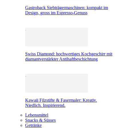
Gastroback Siebträgermaschinen: kompakt im
Design, gross im Espresso-Genuss
Swiss Diamond: hochwertiges Kochgeschirr mit
diamantverstärkter Antihaftbeschichtung
Kawaii Filzstifte & Fasermaler: Kreativ.
Niedlich. Inspirierend.
Lebensmittel
Snacks & Süsses
Getränke