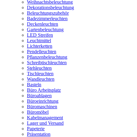
Weihnachtsbeleuchtung
Dekorationsbeleuchtung
Beleuchtungszubehör
Badezimmerleuchten
Deckenleuchten
Gartenbeleuchtung
LED Streifen
Leuchtmittel
Lichterketten
Pendelleuchten
Pflanzenbeleuchtung
Schreibtischleuchten
Stehleuchten
Tischleuchten
Wandleuchten
Basteln
Büro Arbeitsplatz
Büroablagen
Büroeinrichtung
Büromaschinen
Büromöbel
Kabelmanagement
Lager und Versand
Papeterie
Präsentation