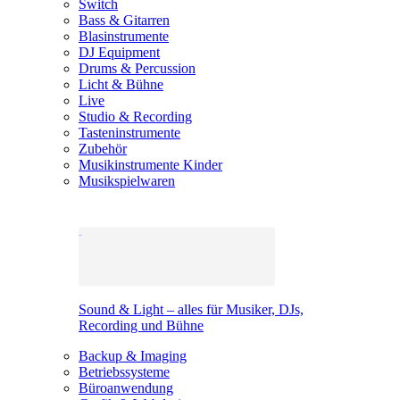
Switch
Bass & Gitarren
Blasinstrumente
DJ Equipment
Drums & Percussion
Licht & Bühne
Live
Studio & Recording
Tasteninstrumente
Zubehör
Musikinstrumente Kinder
Musikspielwaren
Sound & Light – alles für Musiker, DJs,
Recording und Bühne
Backup & Imaging
Betriebssysteme
Büroanwendung