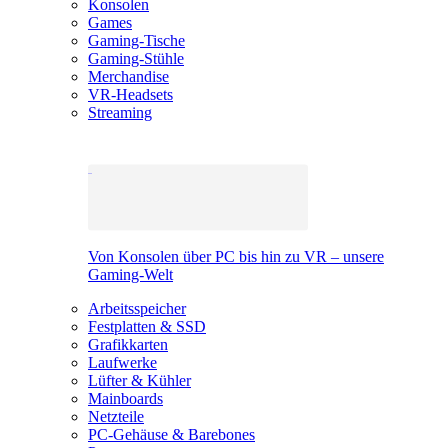
Konsolen
Games
Gaming-Tische
Gaming-Stühle
Merchandise
VR-Headsets
Streaming
Von Konsolen über PC bis hin zu VR – unsere
Gaming-Welt
Arbeitsspeicher
Festplatten & SSD
Grafikkarten
Laufwerke
Lüfter & Kühler
Mainboards
Netzteile
PC-Gehäuse & Barebones