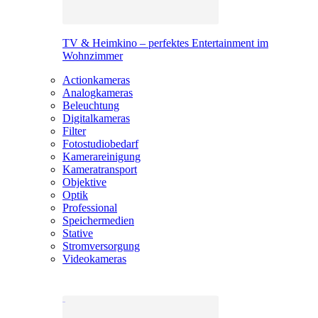
TV & Heimkino – perfektes Entertainment im
Wohnzimmer
Actionkameras
Analogkameras
Beleuchtung
Digitalkameras
Filter
Fotostudiobedarf
Kamerareinigung
Kameratransport
Objektive
Optik
Professional
Speichermedien
Stative
Stromversorgung
Videokameras