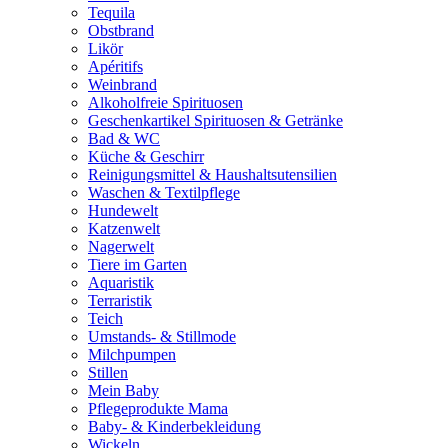
Tequila
Obstbrand
Likör
Apéritifs
Weinbrand
Alkoholfreie Spirituosen
Geschenkartikel Spirituosen & Getränke
Bad & WC
Küche & Geschirr
Reinigungsmittel & Haushaltsutensilien
Waschen & Textilpflege
Hundewelt
Katzenwelt
Nagerwelt
Tiere im Garten
Aquaristik
Terraristik
Teich
Umstands- & Stillmode
Milchpumpen
Stillen
Mein Baby
Pflegeprodukte Mama
Baby- & Kinderbekleidung
Wickeln