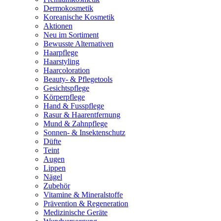
Dermokosmetik
Koreanische Kosmetik
Aktionen
Neu im Sortiment
Bewusste Alternativen
Haarpflege
Haarstyling
Haarcoloration
Beauty- & Pflegetools
Gesichtspflege
Körperpflege
Hand & Fusspflege
Rasur & Haarentfernung
Mund & Zahnpflege
Sonnen- & Insektenschutz
Düfte
Teint
Augen
Lippen
Nägel
Zubehör
Vitamine & Mineralstoffe
Prävention & Regeneration
Medizinische Geräte