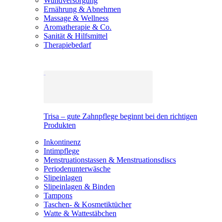
Wundversorgung
Ernährung & Abnehmen
Massage & Wellness
Aromatherapie & Co.
Sanität & Hilfsmittel
Therapiebedarf
Trisa – gute Zahnpflege beginnt bei den richtigen
Produkten
Inkontinenz
Intimpflege
Menstruationstassen & Menstruationsdiscs
Periodenunterwäsche
Slipeinlagen
Slipeinlagen & Binden
Tampons
Taschen- & Kosmetiktücher
Watte & Wattestäbchen