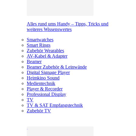
Alles rund ums Handy – Tipps, Tricks und
weiteres Wissenswertes
Smartwatches
Smart Rings
Zubehör Wearables
AV-Kabel & Adapter
Beamer
Beamer Zubehör & Leinwände
Digital Signage Player
Heimkino Sound
Medientechnik
Player & Recorder
Professional Display
TV
TV & SAT Empfangstechnik
Zubehör TV