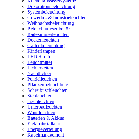
Küche & Wassersysteme
Dekorationsbeleuchtung
Systembeleuchtung
Gewerbe- & Industrieleuchten
Weihnachtsbeleuchtung
Beleuchtungszubehör
Badezimmerleuchten
Deckenleuchten
Gartenbeleuchtung
Kinderlampen
LED Streifen
Leuchtmittel
Lichterketten
Nachtlichter
Pendelleuchten
Pflanzenbeleuchtung
Schreibtischleuchten
Stehleuchten
Tischleuchten
Unterbauleuchten
Wandleuchten
Batterien & Akkus
Elektroinstallation
Energieverteilung
Kabelmanagement