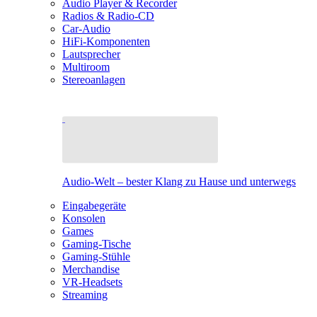
Audio Player & Recorder
Radios & Radio-CD
Car-Audio
HiFi-Komponenten
Lautsprecher
Multiroom
Stereoanlagen
Audio-Welt – bester Klang zu Hause und unterwegs
Eingabegeräte
Konsolen
Games
Gaming-Tische
Gaming-Stühle
Merchandise
VR-Headsets
Streaming