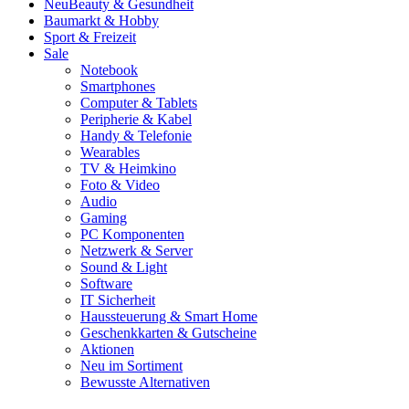
Neu
Beauty & Gesundheit
Baumarkt & Hobby
Sport & Freizeit
Sale
Notebook
Smartphones
Computer & Tablets
Peripherie & Kabel
Handy & Telefonie
Wearables
TV & Heimkino
Foto & Video
Audio
Gaming
PC Komponenten
Netzwerk & Server
Sound & Light
Software
IT Sicherheit
Haussteuerung & Smart Home
Geschenkkarten & Gutscheine
Aktionen
Neu im Sortiment
Bewusste Alternativen