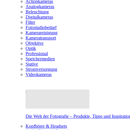
Actionkameras
Analogkameras
Beleuchtung
Digitalkameras
Filter
Fotostudiobedarf
Kamerareinigung
Kameratransport
Objektive
Optik
Professional
Speichermedien
Stative
Stromversorgung
Videokameras
Die Welt der Fotografie – Produkte, Tipps und Inspiratio
Kopfhörer & Headsets