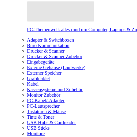
PC-Themenwelt: alles rund um Computer, Laptops & Z
Adapter & Switchboxen
Büro Kommunikation
Drucker & Scanner
Drucker & Scanner Zubehör
Eingabegeräte
Externe Gehäuse (Laufwerke)
Externer Speicher
Grafiktablet
Kabel
Kassensysteme und Zubehör
Monitor Zubehör
PC-Kabel/-Adapter
PC-Lautsprecher
Tastaturen & Mäuse
Tinte & Toner
USB Hubs & Cardreader
USB Sticks
Monitore