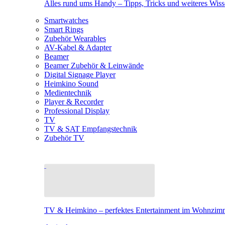
Alles rund ums Handy – Tipps, Tricks und weiteres Wis
Smartwatches
Smart Rings
Zubehör Wearables
AV-Kabel & Adapter
Beamer
Beamer Zubehör & Leinwände
Digital Signage Player
Heimkino Sound
Medientechnik
Player & Recorder
Professional Display
TV
TV & SAT Empfangstechnik
Zubehör TV
TV & Heimkino – perfektes Entertainment im Wohnzim